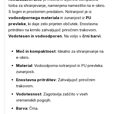
torba za shranjevanje, namenjena namestitvi na e-skiro.
S togim in prostornim predalom. Notranjost je iz
vodoodpornega materiala
in zunanjost iz
PU
prevleke
, ki daje zelo prijeten občutek. Enostavna
pritrditev na krmilo zahvaljujoč priročnim trakovom.
Vodotesen in vodoodporen
. Na voljo v
črni barvi
.
Več o izdelku
Moč in kompaktnost
: Idealno za shranjevanje na
e-skiro.
Material
: Vodoodporna notranjost in PU prevleka
zunanjosti.
Enostavna pritrditev
: Zahvaljujoč priročnim
trakovom.
Vodotesnost
: Zagotavlja zaščito v vseh
vremenskih pogojih.
Barva
: Črna.