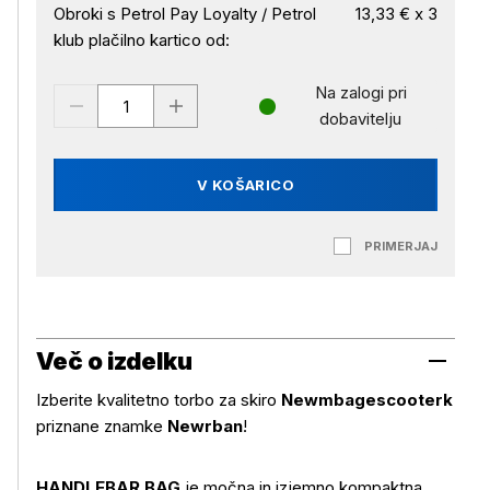
Obroki s Petrol Pay Loyalty / Petrol
13,33 € x 3
klub plačilno kartico od:
Na zalogi pri
dobavitelju
V KOŠARICO
PRIMERJAJ
Več o izdelku
Izberite kvalitetno torbo za skiro
Newmbagescooterk
priznane znamke
Newrban
!
HANDLEBAR BAG
je močna in izjemno kompaktna