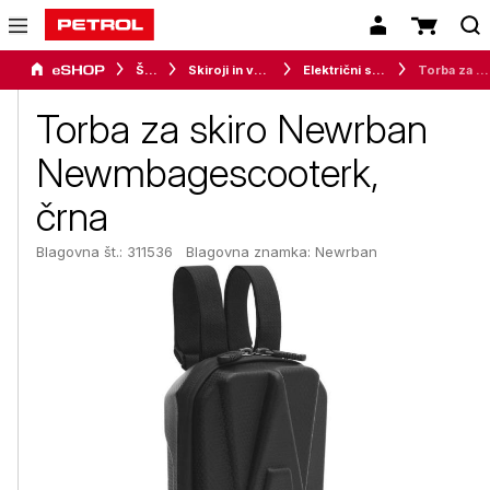
Šport
Skiroji in vozila s kolesci
Električni skiroji
Torba za skiro Newrban Newmbagescooterk, črna
Torba za skiro Newrban
Newmbagescooterk,
črna
Blagovna št.: 311536
Blagovna znamka:
Newrban