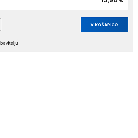
13,90 €
V KOŠARICO
bavitelju