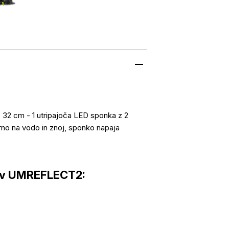
 32 cm - 1 utripajoča LED sponka z 2
rno na vodo in znoj, sponko napaja
ov UMREFLECT2: