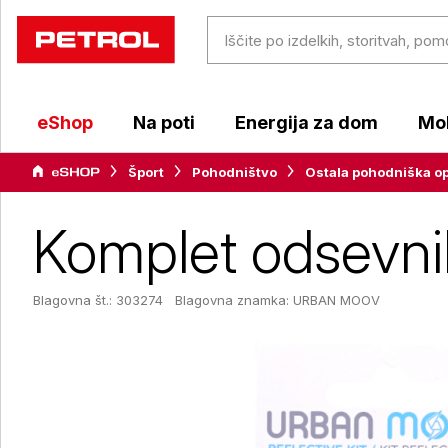
eShop
Na poti
Energija za dom
Mob
Šport
Pohodništvo
Ostala pohodniška o
Komplet odsev
Blagovna št.: 303274
Blagovna znamka:
URBAN MOOV