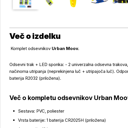
Več o izdelku
Komplet odsevnikov
Urban Moov.
Odsevni trak + LED sponka: - 2 univerzalna odsevna trakova,
načinoma utripanja (neprekinjena luč + utripajoča luč). Odpo
baterija R2032 (priložena).
Več o kompletu odsevnikov Urban Mo
Sestava: PVC, poliester
Več o izdelku
Vrsta baterije: 1 baterija CR2025H (priložena)