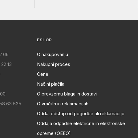
ESHOP
2 66
O nakupovanju
 22 13
Nakupni proces
0
Cene
Načini plačila
:00
O prevzemu blaga in dostavi
 58 63 535
O vračilih in reklamacijah
Oddaj odstop od pogodbe ali reklamacijo
Oddaja odpadne električne in elektronske
opreme (OEEO)