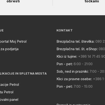
obresti
točkami
JE
KONTAKT
portal Moj Petrol
Brezplačna tel. številka:
080 2
za podjetja
Brezplačna tel. št. eShop:
080
Klici iz tujine:
+386 14 71 45 9
Pon - pet:
6:00 - 21:00
Sob, ned in prazniki:
7:00 - 20
LIKACIJE IN SPLETNA MESTA
Klici za pravne osebe:
+386 1
kacije Petrol
Pon - pet:
7:00 - 15:00
a Petrol
ovalni panel