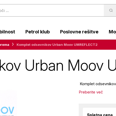
ilnost
Petrol klub
Poslovne rešitve
Moj
prema
Komplet odsevnikov Urban Moov UMREFLECT2
nikov Urban Moov
Komplet odsevniko
Preberite več
Spletna cena