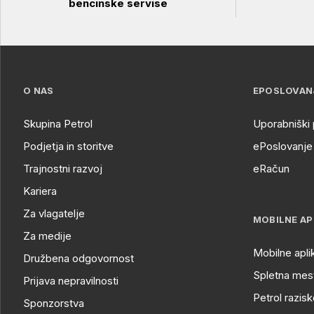
bencinske servise
O NAS
EPOSLOVAN
Skupina Petrol
Uporabniški 
Podjetja in storitve
ePoslovanje 
Trajnostni razvoj
eRačun
Kariera
Za vlagatelje
MOBILNE AP
Za medije
Mobilne apli
Družbena odgovornost
Spletna mest
Prijava nepravilnosti
Petrol razisk
Sponzorstva