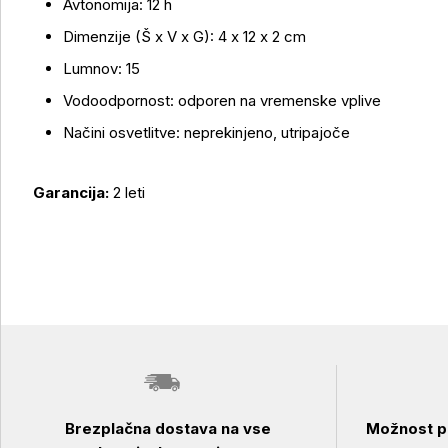
Avtonomija: 12 h
Dimenzije (Š x V x G): 4 x 12 x 2 cm
Lumnov: 15
Vodoodpornost: odporen na vremenske vplive
Načini osvetlitve: neprekinjeno, utripajoče
Garancija:
2 leti
Brezplačna dostava na vse
Možnost pl