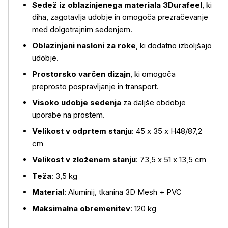
Sedež iz oblazinjenega materiala 3Durafeel
, ki
Več o izdelku
diha, zagotavlja udobje in omogoča prezračevanje
med dolgotrajnim sedenjem.
Oblazinjeni nasloni za roke
, ki dodatno izboljšajo
udobje.
Prostorsko varčen dizajn
, ki omogoča
preprosto pospravljanje in transport.
Visoko udobje sedenja
za daljše obdobje
uporabe na prostem.
Velikost v odprtem stanju
: 45 x 35 x H48/87,2
cm
Velikost v zloženem stanju
: 73,5 x 51 x 13,5 cm
Teža
: 3,5 kg
Material
: Aluminij, tkanina 3D Mesh + PVC
Maksimalna obremenitev
: 120 kg