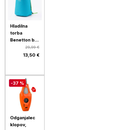
Hladilna
torba
Benetton be-
1712-bl-bu
29,99 €
summer,
13,50 €
modra, 7 L
-37 %
Odganjalec
klopov,