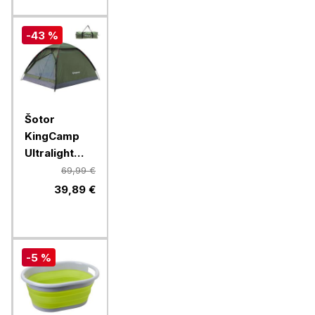
-43 %
Šotor
KingCamp
Ultralight
Mondome II,
69,99 €
KT2427,
39,89 €
Green
-5 %