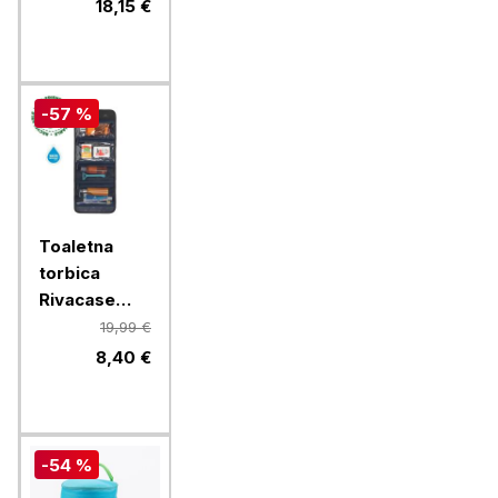
polnilna
18,15 €
svetilka z
rdečo lučko
- črna
-57 %
Toaletna
torbica
Rivacase
ECO 8408
19,99 €
8,40 €
-54 %