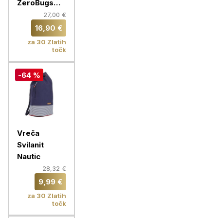
ZeroBugs
PLUS,
27,00 €
oranžna
16,90 €
za 30 Zlatih
točk
-64 %
Vreča
Svilanit
Nautic
28,32 €
9,99 €
za 30 Zlatih
točk