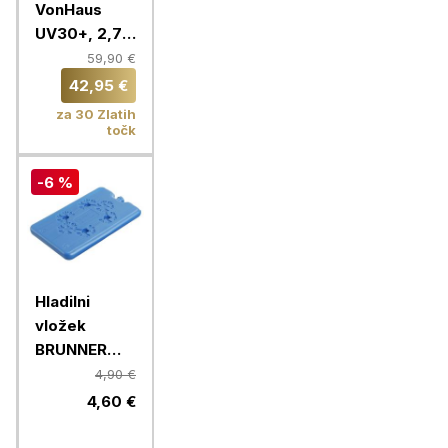
VonHaus
UV30+, 2,7
m, oranžen,
59,90 €
samostoječi
42,95 €
za 30 Zlatih
točk
-6 %
Hladilni
vložek
BRUNNER
Coolpad
4,90 €
200, 2 kosa
4,60 €