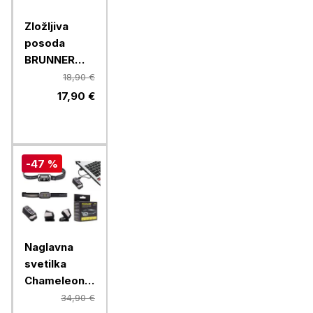
Zložljiva
posoda
BRUNNER
LOTUS
18,90 €
FOLD-AWAY
17,90 €
0203068N.C70,
zelena
-47 %
Naglavna
svetilka
Chameleon
B2SX - LED
34,90 €