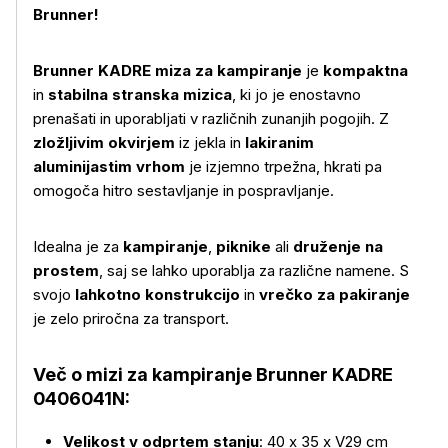
Brunner!
Brunner KADRE miza za kampiranje
je
kompaktna
in
stabilna stranska mizica
, ki jo je enostavno
prenašati in uporabljati v različnih zunanjih pogojih. Z
zložljivim okvirjem
iz jekla in
lakiranim
aluminijastim vrhom
je izjemno trpežna, hkrati pa
omogoča hitro sestavljanje in pospravljanje.
Idealna je za
kampiranje
,
piknike
ali
druženje na
prostem
, saj se lahko uporablja za različne namene. S
svojo
lahkotno konstrukcijo
in
vrečko za pakiranje
je zelo priročna za transport.
Več o izdelku
Več o mizi za kampiranje Brunner KADRE
0406041N:
Velikost v odprtem stanju
: 40 x 35 x V29 cm