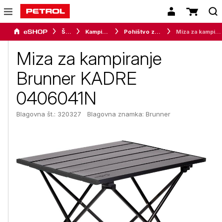
Šport
Kampiranje
Pohištvo za kampiranje
Miza za kampiranje Brunner KADRE 0406041N
Miza za kampiranje
Brunner KADRE
0406041N
Blagovna št.: 320327
Blagovna znamka:
Brunner