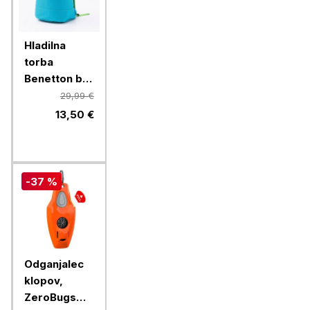
Hladilna
torba
Benetton be-
1712-bl-bu
29,99 €
summer,
13,50 €
modra, 7 L
-37 %
Odganjalec
klopov,
ZeroBugs