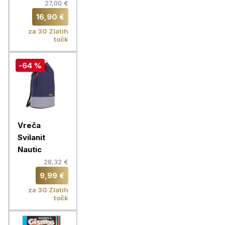
PLUS,
27,00 €
oranžna
16,90 €
za 30 Zlatih
točk
-64 %
Vreča
Svilanit
Nautic
28,32 €
9,99 €
za 30 Zlatih
točk