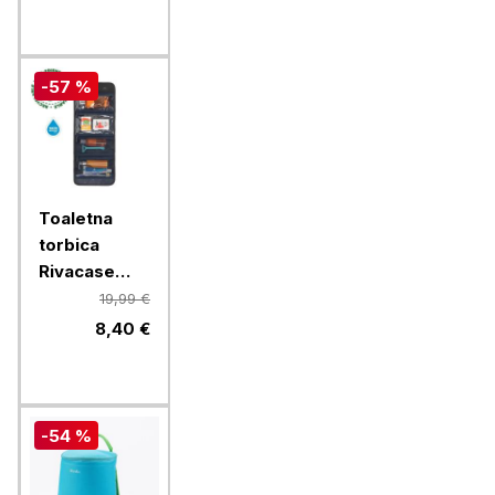
svetilka z
rdečo lučko
- črna
-57 %
Toaletna
torbica
Rivacase
ECO 8408
19,99 €
8,40 €
-54 %