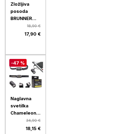
Zložljiva
posoda
BRUNNER
LOTUS
18,90 €
FOLD-AWAY
17,90 €
0203068N.C70,
zelena
-47 %
Naglavna
svetilka
Chameleon
B2SX - LED
34,90 €
polnilna
18,15 €