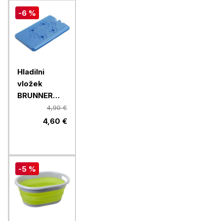
-6 %
Hladilni
vložek
BRUNNER
Coolpad
4,90 €
200, 2 kosa
4,60 €
-5 %