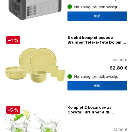
Na zalogi pri dobavitelju
VEČ
8 delni komplet posode
-4 %
Brunner Tête-à-Tête Dolomit,
rumen
65,90 €
62,80 €
Na zalogi pri dobavitelju
VEČ
Komplet 2 kozarcev za
-5 %
Cocktail Brunner 4 dl,
0830165N.C71
14,90 €