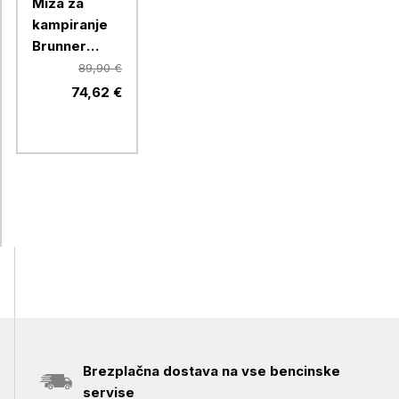
Miza za
kampiranje
Brunner
SILVER
89,90 €
GAPLESS
74,62 €
LEVEL 4
0406076N
Brezplačna dostava na vse bencinske
servise