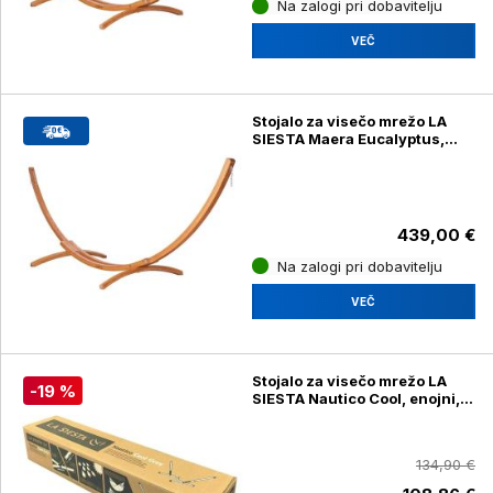
Na zalogi pri dobavitelju
VEČ
Stojalo za visečo mrežo LA
SIESTA Maera Eucalyptus,
Kingsize
439,00 €
Na zalogi pri dobavitelju
VEČ
Stojalo za visečo mrežo LA
-19 %
SIESTA Nautico Cool, enojni,
siv
134,90 €