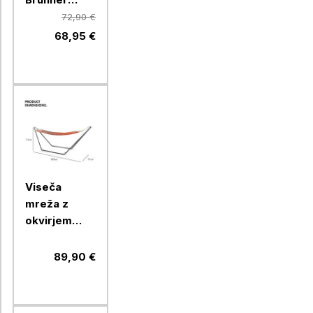
RAPTOR
72,90 €
HIGHBACK,
68,95 €
moder
Viseča
mreža z
okvirjem
VonHaus
VONDV-
89,90 €
2500197,
oranžna