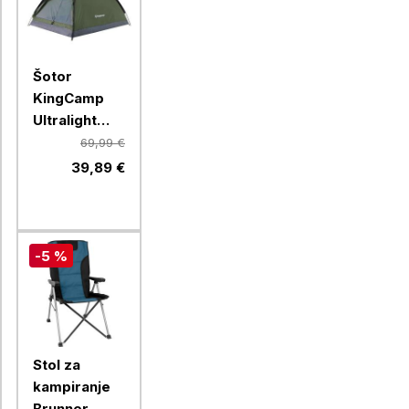
Šotor
KingCamp
Ultralight
Mondome II,
69,99 €
KT2427,
39,89 €
Green
-5 %
Stol za
kampiranje
Brunner