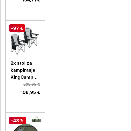
cm, zelen
-97 €
2x stol za
kampiranje
KingCamp
Simpsons
205,95 €
KC2008,
108,95 €
črn/siv, (2
kosa)
-43 %