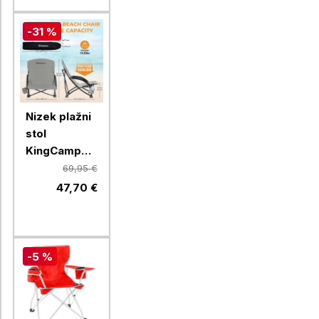
-31 %
Nizek plažni
stol
KingCamp
KC3841, siv
69,95 €
47,70 €
-5 %