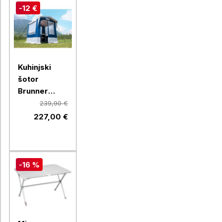
-12 €
Kuhinjski
šotor
Brunner
GUSTO II
239,90 €
0425996N.C30,
227,00 €
150 x 200 c,
moder
-16 %