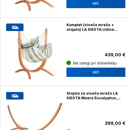
VEČ
Komplet (viseča mreža +
stojalo) LA SIESTA Udine
Cedar
439,00 €
Na zalogi pri dobavitelju
VEČ
Stojalo za visečo mrežo LA
SIESTA Maera Eucalyptus,
dvojni
399,00 €