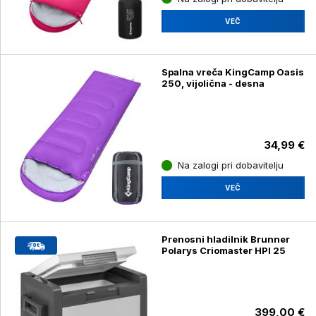
VEČ
Spalna vreča KingCamp Oasis
250, vijolična - desna
34,99 €
Na zalogi pri dobavitelju
VEČ
Prenosni hladilnik Brunner
Polarys Criomaster HPI 25
399,00 €