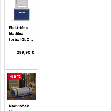
Električna
hladilna
torba IGLOO
MB40,
Hybrid
299,90 €
-55 %
Nadvložek