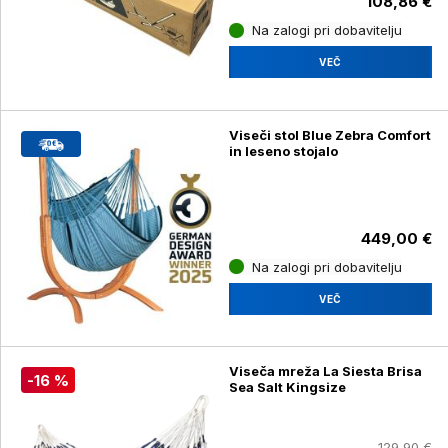
108,86 €
Na zalogi pri dobavitelju
VEČ
Viseči stol Blue Zebra Comfort
in leseno stojalo
449,00 €
Na zalogi pri dobavitelju
VEČ
Viseča mreža La Siesta Brisa
-16 %
Sea Salt Kingsize
129,90 €