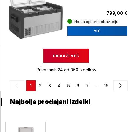
799,00 €
Na zalogi pri dobavitelju
VEČ
PRIKAŽI VEČ
Prikazanih 24 od 350 izdelkov
1
2
3
4
5
6
7
...
15
Najbolje prodajani izdelki