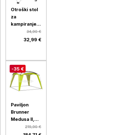
Otroški stol
za
kampiranje
Brunner
34,90 €
ACTION KIDS
32,99 €
EQUIFRAME,
rdeč
-35 €
Paviljon
Brunner
Medusa II,
0102034NC30,
219,90 €
300 x 300
184,71 €