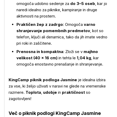
omogoča udobno sedenje za
do 3–5 oseb
, kar jo
naredi idealno za piknike, kampiranje in druge
aktivnosti na prostem.
Praktičen žep z zadrgo
: Omogoča
varno
shranjevanje pomembnih predmetov
, kot so
telefon, ključi ali denarnica, tako da jih imate vedno
Več o izdelku
pri roki in zaščitene.
Prenosna in kompaktna
: Zloži se v
majhno
velikost (40 × 16 cm)
in tehta le
1,04 kg
, kar
omogoča enostavno prenašanje in shranjevanje.
KingCamp piknik podloga Jasmine
je idealna izbira
za vse, ki želijo uživati v naravi ne glede na vremenske
razmere.
Toplota
,
udobje
in
praktičnost
so
zagotovljeni!
Več o piknik podlogi KingCamp Jasmine