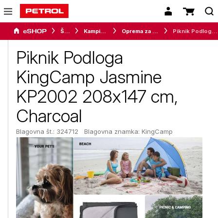
Šport
Kampiranje
Oprema za kampiranje
Piknik Podloga KingCamp Jasmine KP2002 208x147 cm, Charcoal
Piknik Podloga
KingCamp Jasmine
KP2002 208x147 cm,
Charcoal
Blagovna št.: 324712
Blagovna znamka:
KingCamp