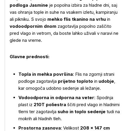
podloga Jasmine
je popolna izbira za hladne dni, saj
vas ohranja tople in suhe na vsakem izletu, kampiranju
ali pikniku. S svojo
mehko flis tkanino na vrhu
in
vodoodpornim dnom
zagotavlja popolno zaščito
pred vlago in vetrom, da boste lahko uživali v naravi ne
glede na vreme.
Glavne prednosti:
Topla in mehka površina
: Flis na zgornji strani
podloge zagotavlja
prijetno toploto
in
udobje
,
kar omogoča udobno sedenje ali ležanje.
Vodoodporna in odporna na veter
: Spodnja
plast iz
210T poliestra
ščiti pred vlago in hladnimi
tlemi ter zagotavlja
suho in toplo sedenje
tudi na
mokrih ali hladnih tleh.
Prostorna zasnova
: Velikost
208 × 147 cm