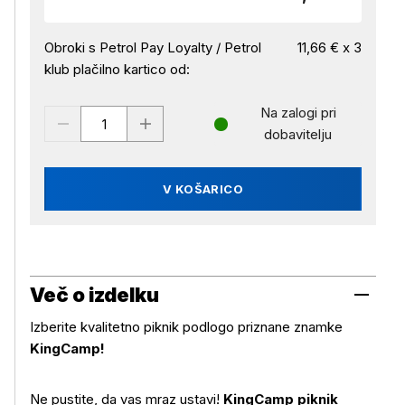
Obroki s Petrol Pay Loyalty / Petrol
11,66 € x 3
klub plačilno kartico od:
Na zalogi pri
dobavitelju
V KOŠARICO
Več o izdelku
Izberite kvalitetno piknik podlogo priznane znamke
KingCamp!
Ne pustite, da vas mraz ustavi!
KingCamp piknik