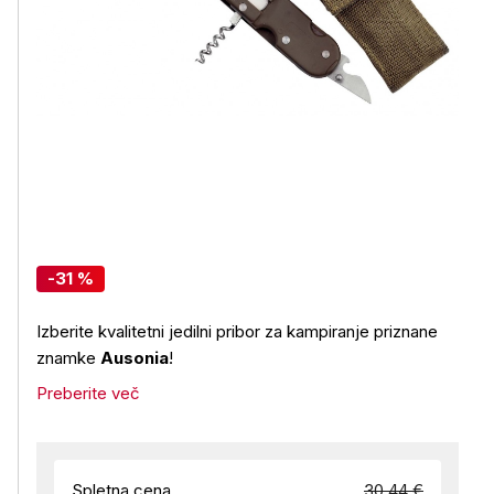
-31 %
Izberite kvalitetni jedilni pribor za kampiranje priznane
znamke
Ausonia
!
Preberite več
Spletna cena
30,44 €