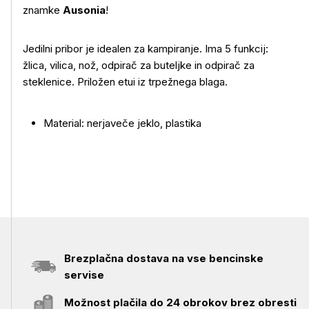
znamke
Ausonia
!
Jedilni pribor je idealen za kampiranje. Ima 5 funkcij:
žlica, vilica, nož, odpirač za buteljke in odpirač za
Več o izdelku
steklenice. Priložen etui iz trpežnega blaga.
Material: nerjaveče jeklo, plastika
Brezplačna dostava na vse bencinske
servise
Možnost plačila do 24 obrokov brez obresti