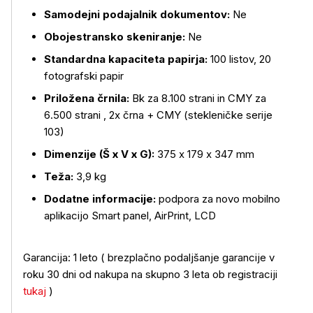
Samodejni podajalnik dokumentov:
Ne
Obojestransko skeniranje:
Ne
Standardna kapaciteta papirja:
100 listov, 20
fotografski papir
Priložena črnila:
Bk za 8.100 strani in CMY za
6.500 strani , 2x črna + CMY (stekleničke serije
103)
Dimenzije (Š x V x G):
375‎ x 179 x 347 mm
Teža:
3,9 kg
Dodatne informacije:
podpora za novo mobilno
aplikacijo Smart panel, AirPrint, LCD
Garancija: 1 leto ( brezplačno podaljšanje garancije v
roku 30 dni od nakupa na skupno 3 leta ob registraciji
tukaj
)