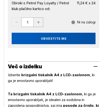
Obroki s Petrol Pay Loyalty / Petrol
11,24 € x 24
klub plačilno kartico od:
Ni na zalogi
OBVESTITE ME
Več o izdelku
Izberite
brizgalni tiskalnik A4 z LCD-zaslonom
, ki
ga je enostavno uporabljati!
Ta brizgalni tiskalnik A4 z LCD-zaslonom
, ki ga je
enostavno uporabljati, je idealen za sodobna in
zaposlena gospodinjstva, saj ima
posode za črnilo, ki