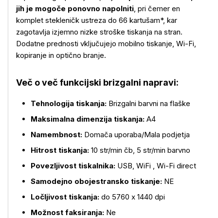
jih je mogoče ponovno napolniti
, pri čemer en
komplet stekleničk ustreza do 66 kartušam*, kar
zagotavlja izjemno nizke stroške tiskanja na stran.
Dodatne prednosti vključujejo mobilno tiskanje, Wi-Fi,
kopiranje in optično branje.
Več o več funkcijski brizgalni napravi:
Tehnologija tiskanja:
Brizgalni barvni na flaške
Maksimalna dimenzija tiskanja:
A4
Namembnost:
Domača uporaba/Mala podjetja
Hitrost tiskanja:
10 str/min čb, 5 str/min barvno
Povezljivost tiskalnika:
USB, WiFi , Wi-Fi direct
Samodejno obojestransko tiskanje:
NE
Več o izdelku
Ločljivost tiskanja:
do 5760 x 1440 dpi
Možnost faksiranja:
Ne