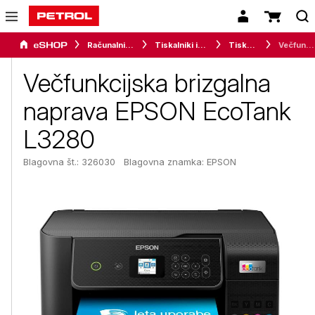
Računalništvo
Tiskalniki in oprema
Tiskalniki
Večfunkcijska brizgalna naprava EPSON EcoTank L3280
Večfunkcijska brizgalna
naprava EPSON EcoTank
L3280
Blagovna št.: 326030
Blagovna znamka:
EPSON