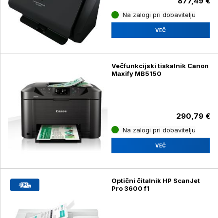
877,49 €
Na zalogi pri dobavitelju
VEČ
Večfunkcijski tiskalnik Canon
Maxify MB5150
290,79 €
Na zalogi pri dobavitelju
VEČ
Optični čitalnik HP ScanJet
Pro 3600 f1