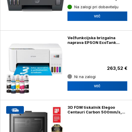
Na zalogi pri dobavitelju
VEČ
Večfunkcijska brizgalna
naprava EPSON EcoTank
L3276
263,52 €
Ni na zalogi
VEČ
3D FDM tiskalnik Elegoo
Centauri Carbon 500mm/s,
256*256*256mm, Auto
leveling