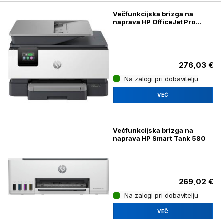
Večfunkcijska brizgalna
naprava HP OfficeJet Pro
9120e, Instant ink
276,03 €
Na zalogi pri dobavitelju
VEČ
Večfunkcijska brizgalna
naprava HP Smart Tank 580
269,02 €
Na zalogi pri dobavitelju
VEČ