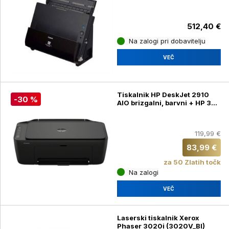
512,40 €
Na zalogi pri dobavitelju
VEČ
Tiskalnik HP DeskJet 2910
-30 %
AIO brizgalni, barvni + HP 308
3 barvna in HP 308 črna
kartuša
119,99 €
83,99 €
za 50 Zlatih točk
Na zalogi
VEČ
Laserski tiskalnik Xerox
Phaser 3020i (3020V_BI)