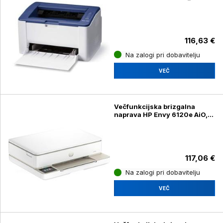
116,63 €
Na zalogi pri dobavitelju
VEČ
Večfunkcijska brizgalna
naprava HP Envy 6120e AiO,
Instant ink
117,06 €
Na zalogi pri dobavitelju
VEČ