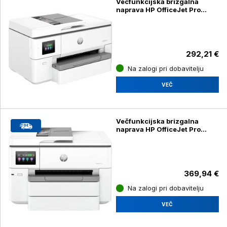
Večfunkcijska brizgalna
naprava HP OfficeJet Pro
9720e WF AiO
292,21 €
Na zalogi pri dobavitelju
VEČ
Večfunkcijska brizgalna
naprava HP OfficeJet Pro
9730e WF AiO
369,94 €
Na zalogi pri dobavitelju
VEČ