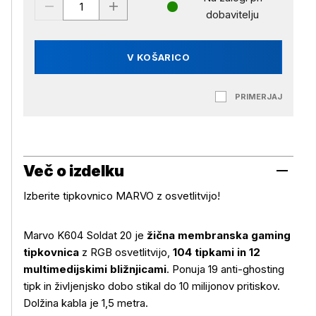
dobavitelju
V KOŠARICO
PRIMERJAJ
Več o izdelku
Izberite tipkovnico MARVO z osvetlitvijo!
Marvo K604 Soldat 20 je
žična membranska gaming
tipkovnica
z RGB osvetlitvijo,
104 tipkami in 12
Več o izdelku
multimedijskimi bližnjicami
. Ponuja 19 anti-ghosting
tipk in življenjsko dobo stikal do 10 milijonov pritiskov.
Dolžina kabla je 1,5 metra.