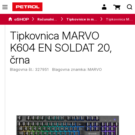
Računalništvo
Tipkovnice in miške
Tipkovnica MARVO K604 EN SOLDAT 20, črna
Tipkovnica MARVO
K604 EN SOLDAT 20,
črna
Blagovna št.: 327951
Blagovna znamka:
MARVO