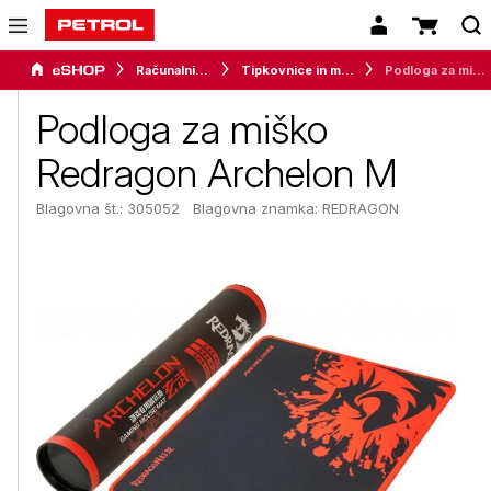
Računalništvo
Tipkovnice in miške
Podloga za miško Redragon Archelon M
Podloga za miško
Redragon Archelon M
Blagovna št.: 305052
Blagovna znamka:
REDRAGON