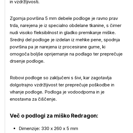
in vzdržljivosti.
Zgornja površina 5 mm debele podloge je ravno prav
trda, narejena je iz specialno obdelane tkanine, s čimer
nudi visoko fleksibilnost in gladko premikanje miške.
Srednji del podloge je izdelan iz mehke pene, spodnja
površina pa je narejena iz procesirane gume, ki
Več o izdelku
omogoča boljše oprijemanje na podlago ter preprečuje
drsenje podloge.
Robovi podloge so zaključeni s šivi, kar zagotavlja
dolgotrajno vzdržljivost ter preprečuje poškodbe in
vihanje podloge. Podloga je vodoodporna in je
enostavna za čiščenje.
Več o podlogi za miško Redragon:
Dimenzije: 330 x 260 x 5 mm