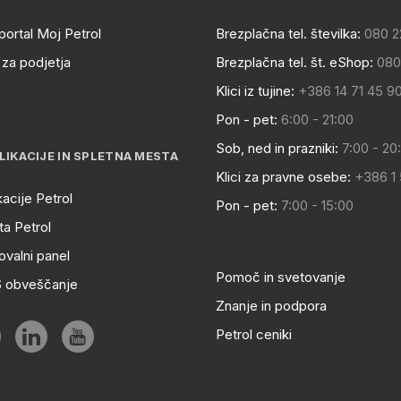
portal Moj Petrol
Brezplačna tel. številka:
080 2
za podjetja
Brezplačna tel. št. eShop:
080
Klici iz tujine:
+386 14 71 45 9
Pon - pet:
6:00 - 21:00
Sob, ned in prazniki:
7:00 - 20
LIKACIJE IN SPLETNA MESTA
Klici za pravne osebe:
+386 1
kacije Petrol
Pon - pet:
7:00 - 15:00
a Petrol
ovalni panel
Pomoč in svetovanje
S obveščanje
Znanje in podpora
Petrol ceniki