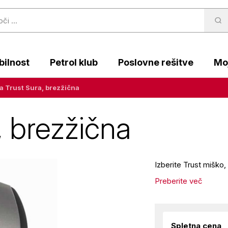
ilnost
Petrol klub
Poslovne rešitve
Moj
a Trust Sura, brezžična
, brezžična
Izberite Trust miško
Preberite več
Spletna cena