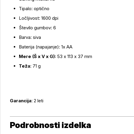
Tipalo: optično
Več o izdelku
Ločljivost: 1600 dpi
Število gumbov: 6
Barva: siva
Baterija (napajanje): 1x AA
Mere (Š x V x G):
53 x 113 x 37 mm
Teža
: 71 g
Garancija
: 2 leti
Podrobnosti izdelka