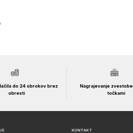
a
ačila do 24 obrokov brez
Nagrajevanje zvestobe 
obresti
točkami
JE
KONTAKT