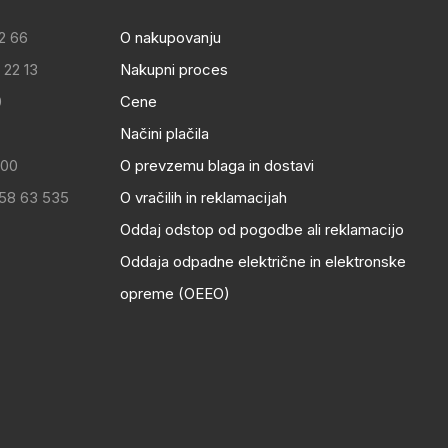
2 66
O nakupovanju
 22 13
Nakupni proces
0
Cene
Načini plačila
:00
O prevzemu blaga in dostavi
 58 63 535
O vračilih in reklamacijah
Oddaj odstop od pogodbe ali reklamacijo
Oddaja odpadne električne in elektronske
opreme (OEEO)