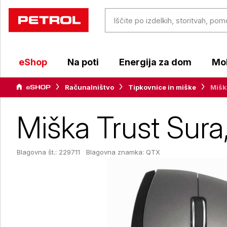
eShop
Na poti
Energija za dom
Mob
Računalništvo
Tipkovnice in miške
Mišk
Miška Trust Sura
Blagovna št.: 229711
Blagovna znamka:
QTX