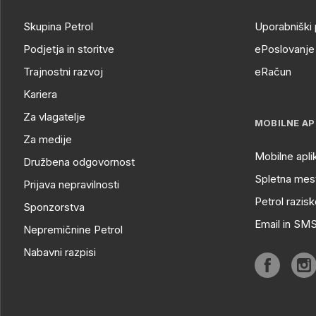
Skupina Petrol
Uporabniški 
Podjetja in storitve
ePoslovanje 
Trajnostni razvoj
eRačun
Kariera
Za vlagatelje
MOBILNE AP
Za medije
Mobilne apli
Družbena odgovornost
Spletna mest
Prijava nepravilnosti
Petrol razisk
Sponzorstva
Email in SM
Nepremičnine Petrol
Nabavni razpisi