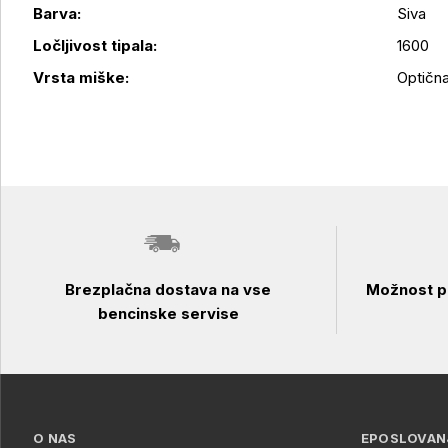
Barva:
Siva
Podrobnosti izdelka
Ločljivost tipala:
1600
Vrsta miške:
Optičn
Brezplačna dostava na vse
Možnost pl
bencinske servise
O NAS
EPOSLOVAN