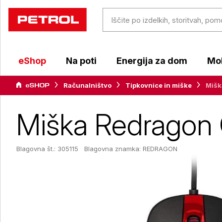
eShop
Na poti
Energija za dom
Mob
Računalništvo
Tipkovnice in miške
Mišk
Miška Redragon 
Blagovna št.: 305115
Blagovna znamka:
REDRAGON