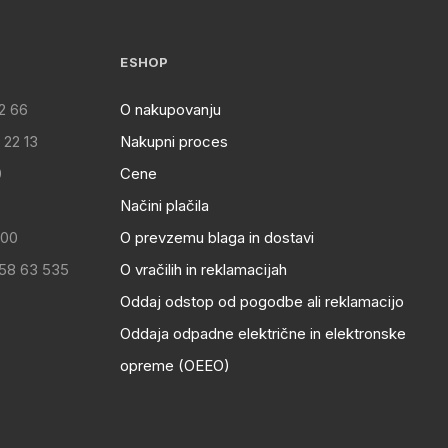
ESHOP
2 66
O nakupovanju
 22 13
Nakupni proces
0
Cene
Načini plačila
:00
O prevzemu blaga in dostavi
 58 63 535
O vračilih in reklamacijah
Oddaj odstop od pogodbe ali reklamacijo
Oddaja odpadne električne in elektronske
opreme (OEEO)