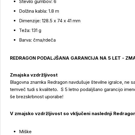
Število gumbov: 6
Več o izdelku
Dolžina kabla: 1.8 m
Dimenzije: 128.5 x 74 x 41 mm
Teža: 131 g
Barva: črna/rdeča
REDRAGON PODALJŠANA GARANCIJA NA 5 LET - ZM
Zmajska vzdržljivost
Blagovna znamka Redragon navdušuje številne igralce, ne sam
temveč tudi s kvaliteto. S 5 letno podaljšano garancijo imen
še brezskrbnost uporabe!
V zmajsko vzdržljivost so vključeni naslednji Redragon
Miške