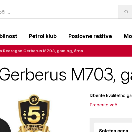
ilnost
Petrol klub
Poslovne rešitve
Moj
a Redragon Gerberus M703, gaming, črna
Gerberus M703, g
Izberite kvalitetno
Preberite več
Spletna cena