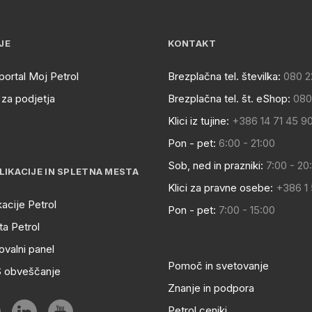
JE
KONTAKT
portal Moj Petrol
Brezplačna tel. številka:
080 2
za podjetja
Brezplačna tel. št. eShop:
080
Klici iz tujine:
+386 14 71 45 9
Pon - pet:
6:00 - 21:00
Sob, ned in prazniki:
7:00 - 20
LIKACIJE IN SPLETNA MESTA
Klici za pravne osebe:
+386 1
kacije Petrol
Pon - pet:
7:00 - 15:00
a Petrol
ovalni panel
Pomoč in svetovanje
S obveščanje
Znanje in podpora
Petrol ceniki