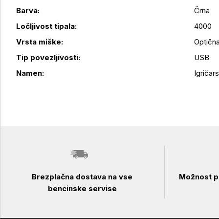
Barva:
Črna
Ločljivost tipala:
4000
Podrobnosti izdelka
Vrsta miške:
Optičn
Tip povezljivosti:
USB
Namen:
Igričar
Brezplačna dostava na vse
Možnost pl
bencinske servise