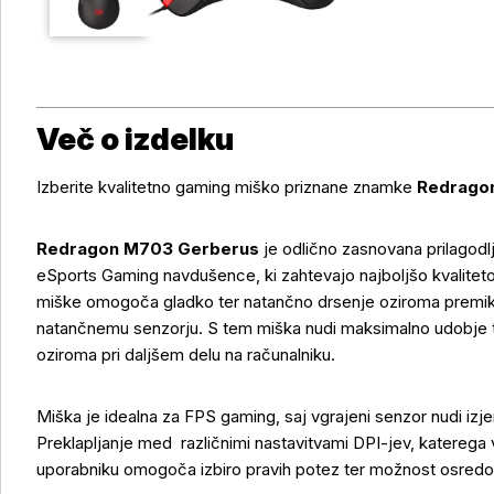
Več o izdelku
Izberite kvalitetno gaming miško priznane znamke
Redrago
Redragon M703 Gerberus
je odlično zasnovana prilagodl
eSports Gaming navdušence, ki zahtevajo najboljšo kvaliteto 
miške omogoča gladko ter natančno drsenje oziroma premika
natančnemu senzorju. S tem miška nudi maksimalno udobje t
oziroma pri daljšem delu na računalniku.
Miška je idealna za FPS gaming, saj vgrajeni senzor nudi iz
Preklapljanje med različnimi nastavitvami DPI-jev, katerega 
uporabniku omogoča izbiro pravih potez ter možnost osredot