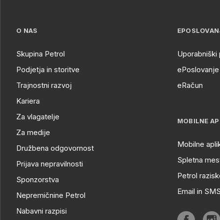
O NAS
EPOSLOVAN
Skupina Petrol
Uporabniški 
Podjetja in storitve
ePoslovanje 
Trajnostni razvoj
eRačun
Kariera
Za vlagatelje
MOBILNE AP
Za medije
Mobilne apli
Družbena odgovornost
Spletna mest
Prijava nepravilnosti
Petrol razisk
Sponzorstva
Email in SM
Nepremičnine Petrol
Nabavni razpisi