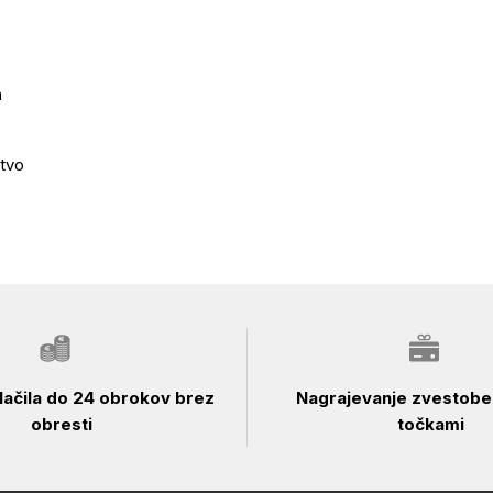
a
stvo
ačila do 24 obrokov brez
Nagrajevanje zvestobe 
obresti
točkami