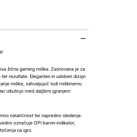
n
!
jiva žična gaming miška. Zasnovana je za
ter rezultate. Eleganten in udoben dizajn
nje miške, zahvaljujoč tudi miškinemu
er izkušnjo med daljšimi igranjem
jemno natančnost ter napredno sledenje.
vedno označuje DPI barvni indikator,
očenja na igro.