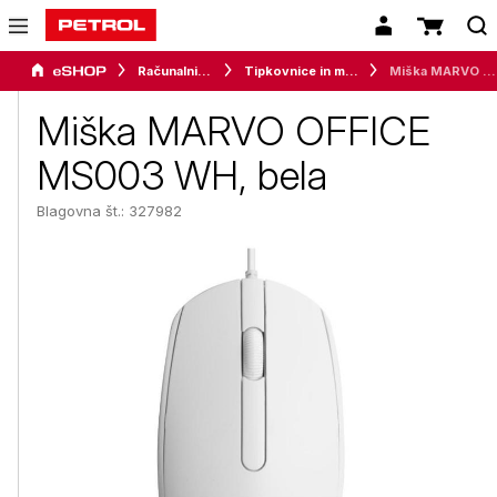
Računalništvo
Tipkovnice in miške
Miška MARVO OFFICE MS003 WH, bela
Miška MARVO OFFICE
MS003 WH, bela
Blagovna št.: 327982