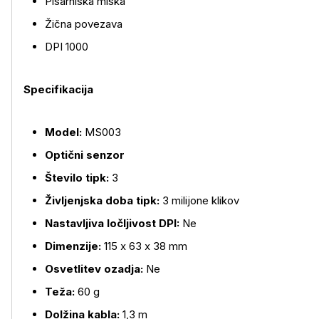
Pisarniška miška
Žična povezava
DPI 1000
Specifikacija
Več o izdelku
Model:
MS003
Optični senzor
Število tipk:
3
Življenjska doba tipk:
3 milijone klikov
Nastavljiva ločljivost DPI:
Ne
Dimenzije:
115 x 63 x 38 mm
Osvetlitev ozadja:
Ne
Teža:
60 g
Dolžina kabla:
1,3 m