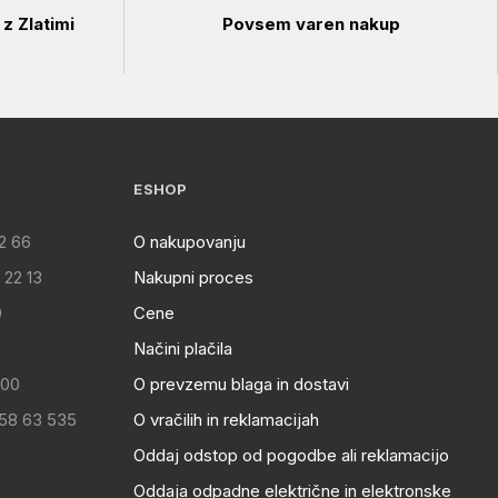
z Zlatimi
Povsem varen nakup
ESHOP
2 66
O nakupovanju
 22 13
Nakupni proces
0
Cene
Načini plačila
:00
O prevzemu blaga in dostavi
 58 63 535
O vračilih in reklamacijah
Oddaj odstop od pogodbe ali reklamacijo
Oddaja odpadne električne in elektronske