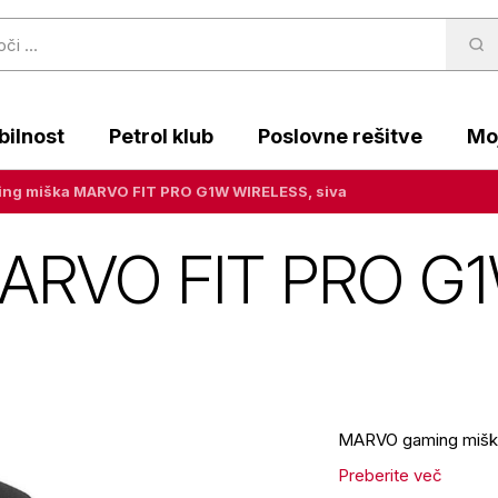
ilnost
Petrol klub
Poslovne rešitve
Moj
ng miška MARVO FIT PRO G1W WIRELESS, siva
MARVO FIT PRO G
MARVO gaming miška j
Preberite več