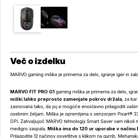
Več o izdelku
MARVO gaming miška je primerna za delo, igranje iger in za
MARVO FIT PRO G1
gaming miška je primerna za delo, igr
miški lahko preprosto zamenjate pokrov držala
, za ka
zasnovana tako, da joj e mogoče enostavno prilagoditi vašim 
osebnim željam. Miška je opremljena s senzorjem Pixart® 3
DPI. Zahvaljujoč MARVO tehnologiji Smart Saver vam nikoli n
medigro zaspala.
Miška ima do 120 ur uporabe v načinu
Prilagodite 12 načinov osvetlitve s klikom na gumb. Mehansk