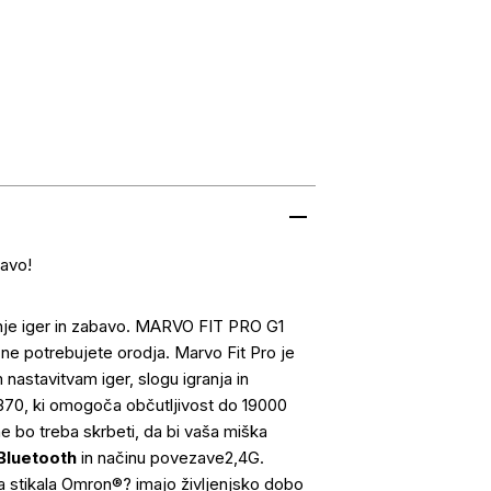
bavo!
anje iger in zabavo. MARVO FIT PRO G1
r ne potrebujete orodja. Marvo Fit Pro je
nastavitvam iger, slogu igranja in
370, ki omogoča občutljivost do 19000
e bo treba skrbeti, da bi vaša miška
 Bluetooth
in načinu povezave2,4G.
a stikala Omron®? imajo življenjsko dobo