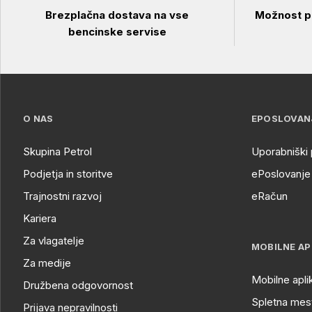
Brezplačna dostava na vse
Možnost pl
bencinske servise
O NAS
EPOSLOVAN
Skupina Petrol
Uporabniški 
Podjetja in storitve
ePoslovanje 
Trajnostni razvoj
eRačun
Kariera
Za vlagatelje
MOBILNE AP
Za medije
Mobilne apli
Družbena odgovornost
Spletna mest
Prijava nepravilnosti