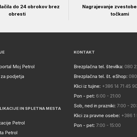
ačila do 24 obrokov brez
Nagrajevanje zvestobe 
obresti
točkami
JE
KONTAKT
portal Moj Petrol
Brezplačna tel. številka:
080 2
za podjetja
Brezplačna tel. št. eShop:
080
Klici iz tujine:
+386 14 71 45 9
Pon - pet:
6:00 - 21:00
Sob, ned in prazniki:
7:00 - 20
LIKACIJE IN SPLETNA MESTA
Klici za pravne osebe:
+386 1
kacije Petrol
Pon - pet:
7:00 - 15:00
a Petrol