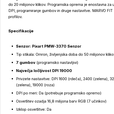
do 20 milijonov klikov. Programska oprema je enostavna za u
DPI, programiranje gumbov in druge nastavitve. MARVO FI
profilov.
Specifikacije
Senzor: Pixart PMW-3370 Senzor
Tip stikala: Omron, življenjska doba do 50 milijonov kliko
Več o izdelku
7 gumbov
(programsko nastavljivi)
Največja ločljivost DPI 19000
Privzete nastavitve: DPI 1600 (rdeča), 2400 (zelena), 
(zelena), 19000 (roza)
DPI po meri: Da (potrebuje programsko opremo)
Osvetlitev ozadja 16,8 milijona barv RGB (7 učinkov)
Izklop osvetlitve: Da