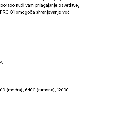
porabo nudi vam prilagajanje osvetlitve,
T PRO G1 omogoča shranjevanje več
v.
3200 (modra), 6400 (rumena), 12000