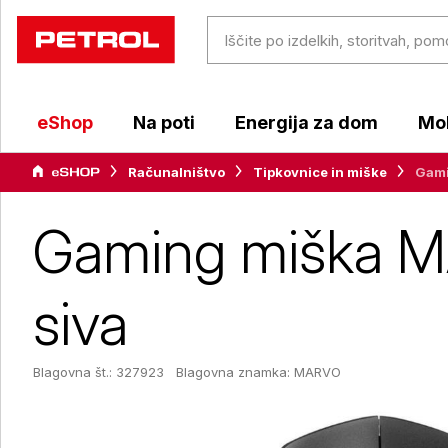
eShop
Na poti
Energija za dom
Mob
Računalništvo
Tipkovnice in miške
Gami
Gaming miška 
siva
Blagovna št.: 327923
Blagovna znamka:
MARVO