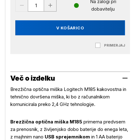
Na zalogi pri
dobavitelju
V KOŠARICO
PRIMERJAJ
Več o izdelku
Brezžična optična miška Logitech M185 kakovostna in
tehnično dovršena miška, ki bo z računalnikom
komunicirala preko 2,4 GHz tehnologije.
Brezžična optična miška M185
primerna predvsem
za prenosnik, z življenjsko dobo baterije do enega leta,
z majhnim nano
USB sprejemnikom
in 1 AA baterijo