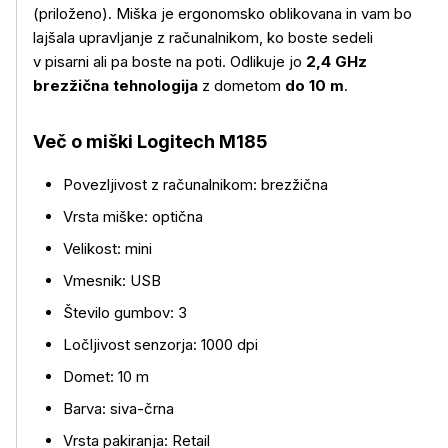
(priloženo). Miška je ergonomsko oblikovana in vam bo
lajšala upravljanje z računalnikom, ko boste sedeli
v pisarni ali pa boste na poti. Odlikuje jo
2,4 GHz
brezžična tehnologija
z dometom
do 10 m
.
Več o miški Logitech M185
Povezljivost z računalnikom: brezžična
Vrsta miške: optična
Velikost: mini
Več o izdelku
Vmesnik: USB
Število gumbov: 3
Ločljivost senzorja: 1000 dpi
Domet: 10 m
Barva: siva-črna
Vrsta pakiranja: Retail