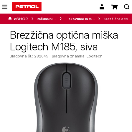
Računalništvo
Tipkovnice in miške
Brezžična optična miška Logitech M185, siva
Brezžična optična miška
Logitech M185, siva
Blagovna št.: 282645
Blagovna znamka:
Logitech