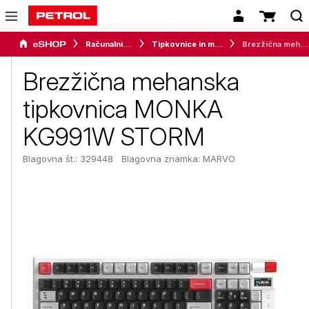
Računalništvo
Tipkovnice in miške
Brezžična mehanska tipkovnica MONKA KG991W STORM
Brezžična mehanska
tipkovnica MONKA
KG991W STORM
Blagovna št.: 329448
Blagovna znamka:
MARVO