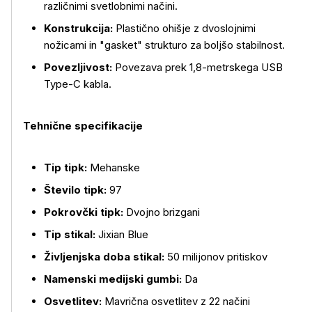
različnimi svetlobnimi načini.
Konstrukcija:
Plastično ohišje z dvoslojnimi
Več o izdelku
nožicami in "gasket" strukturo za boljšo stabilnost.
Povezljivost:
Povezava prek 1,8-metrskega USB
Type-C kabla.
Tehnične specifikacije
Tip tipk:
Mehanske
Število tipk:
97
Pokrovčki tipk:
Dvojno brizgani
Tip stikal:
Jixian Blue
Življenjska doba stikal:
50 milijonov pritiskov
Namenski medijski gumbi:
Da
Osvetlitev:
Mavrična osvetlitev z 22 načini