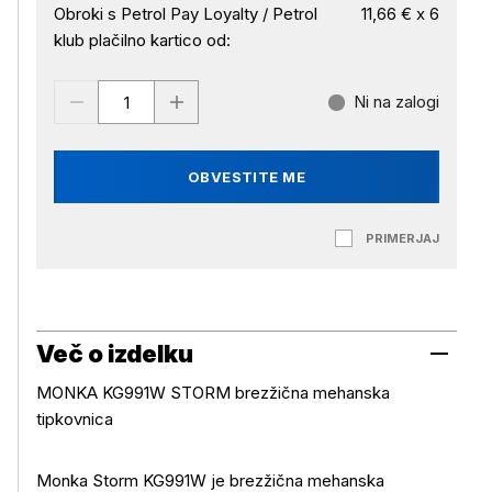
Obroki s Petrol Pay Loyalty / Petrol
11,66 € x 6
klub plačilno kartico od:
Ni na zalogi
OBVESTITE ME
PRIMERJAJ
Več o izdelku
MONKA KG991W STORM brezžična mehanska
tipkovnica
Monka Storm KG991W je brezžična mehanska