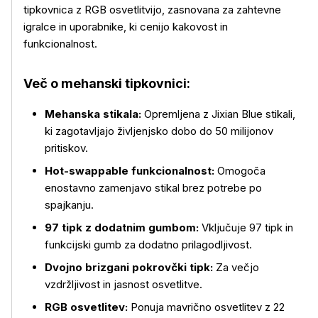
tipkovnica z RGB osvetlitvijo, zasnovana za zahtevne
igralce in uporabnike, ki cenijo kakovost in
funkcionalnost.
Več o mehanski tipkovnici:
Mehanska stikala:
Opremljena z Jixian Blue stikali,
ki zagotavljajo življenjsko dobo do 50 milijonov
pritiskov.
Hot-swappable funkcionalnost:
Omogoča
enostavno zamenjavo stikal brez potrebe po
spajkanju.
97 tipk z dodatnim gumbom:
Vključuje 97 tipk in
funkcijski gumb za dodatno prilagodljivost.
Dvojno brizgani pokrovčki tipk:
Za večjo
vzdržljivost in jasnost osvetlitve.
RGB osvetlitev:
Ponuja mavrično osvetlitev z 22