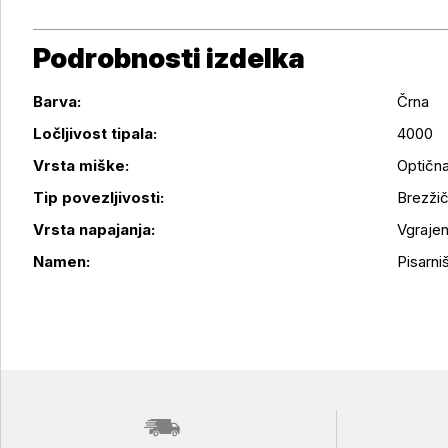
Podrobnosti izdelka
Barva:
Črna
Ločljivost tipala:
4000
Vrsta miške:
Optičn
Podrobnosti izdelka
Tip povezljivosti:
Brezžič
Vrsta napajanja:
Vgrajen
Namen:
Pisarni