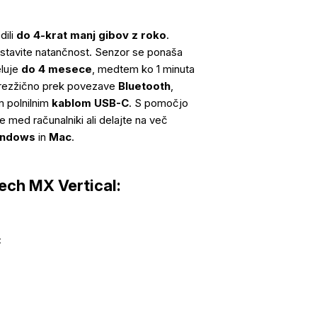
dili
do 4-krat manj gibov z roko
.
astavite natančnost. Senzor se ponaša
eluje
do 4 mesece
, medtem ko 1 minuta
 brezžično prek povezave
Bluetooth
,
im polnilnim
kablom USB-C
. S pomočjo
e med računalniki ali delajte na več
ndows
in
Mac
.
tech MX Vertical:
C