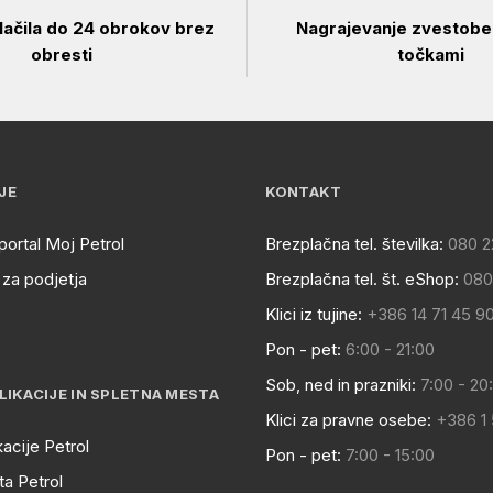
ačila do 24 obrokov brez
Nagrajevanje zvestobe 
obresti
točkami
JE
KONTAKT
portal Moj Petrol
Brezplačna tel. številka:
080 2
za podjetja
Brezplačna tel. št. eShop:
080
Klici iz tujine:
+386 14 71 45 9
Pon - pet:
6:00 - 21:00
Sob, ned in prazniki:
7:00 - 20
LIKACIJE IN SPLETNA MESTA
Klici za pravne osebe:
+386 1
kacije Petrol
Pon - pet:
7:00 - 15:00
a Petrol