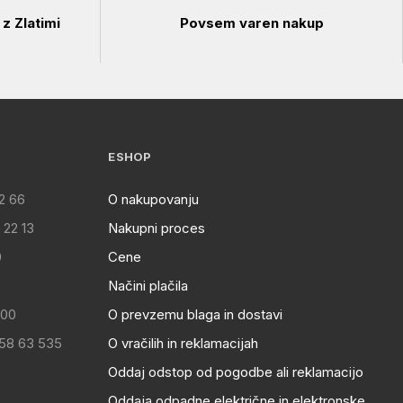
z Zlatimi
Povsem varen nakup
ESHOP
2 66
O nakupovanju
 22 13
Nakupni proces
0
Cene
Načini plačila
:00
O prevzemu blaga in dostavi
 58 63 535
O vračilih in reklamacijah
Oddaj odstop od pogodbe ali reklamacijo
Oddaja odpadne električne in elektronske