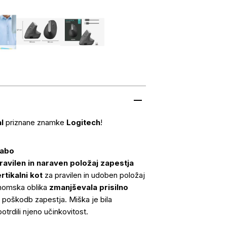
l
priznane znamke
Logitech
!
rabo
ravilen in naraven položaj zapestja
rtikalni kot
za pravilen in udoben položaj
onomska oblika
zmanjševala prisilno
 poškodb zapestja. Miška je bila
otrdili njeno učinkovitost.