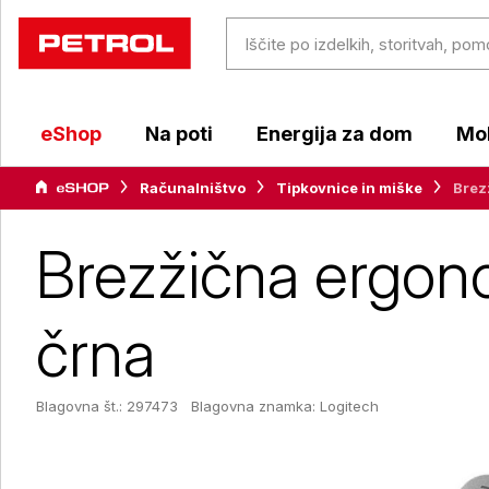
eShop
Na poti
Energija za dom
Mob
Računalništvo
Tipkovnice in miške
Brez
Brezžična ergon
črna
Blagovna št.: 297473
Blagovna znamka:
Logitech