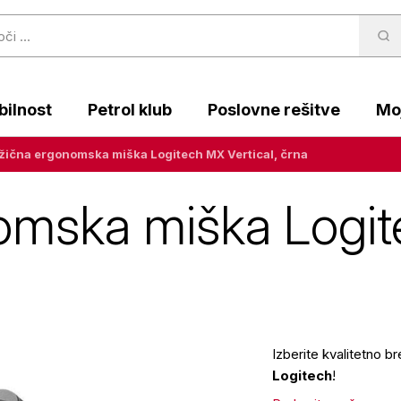
ilnost
Petrol klub
Poslovne rešitve
Moj
žična ergonomska miška Logitech MX Vertical, črna
omska miška Logite
Izberite kvalitetno
Logitech
!