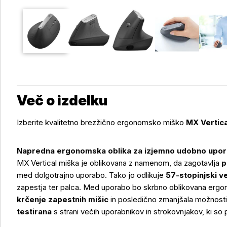
Več o izdelku
Izberite kvalitetno brezžično ergonomsko miško
MX Vertica
Napredna ergonomska oblika za izjemno udobno upo
MX Vertical miška je oblikovana z namenom, da zagotavlja
p
med dolgotrajno uporabo. Tako jo odlikuje
57-stopinjski ve
zapestja ter palca. Med uporabo bo skrbno oblikovana erg
krčenje zapestnih mišic
in posledično zmanjšala možnosti
testirana
s strani večih uporabnikov in strokovnjakov, ki so p