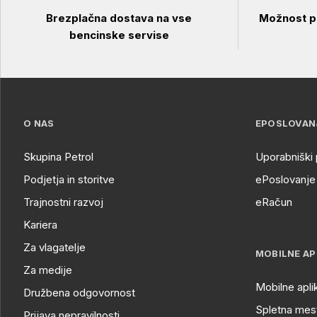
Brezplačna dostava na vse
Možnost pl
bencinske servise
O NAS
EPOSLOVAN
Skupina Petrol
Uporabniški 
Podjetja in storitve
ePoslovanje 
Trajnostni razvoj
eRačun
Kariera
Za vlagatelje
MOBILNE AP
Za medije
Mobilne apli
Družbena odgovornost
Spletna mest
Prijava nepravilnosti