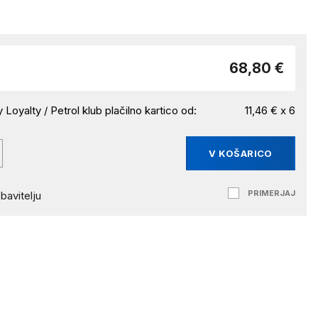
68,80 €
 Loyalty / Petrol klub plačilno kartico od:
11,46 € x 6
V KOŠARICO
PRIMERJAJ
bavitelju