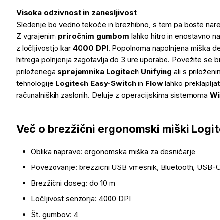
Visoka odzivnost in zanesljivost
Sledenje bo vedno tekoče in brezhibno, s tem pa boste nare
Z vgrajenim
priročnim gumbom
lahko hitro in enostavno n
z ločljivostjo kar
4000 DPI
. Popolnoma napolnjena miška d
hitrega polnjenja zagotavlja do 3 ure uporabe. Povežite se
priloženega
sprejemnika Logitech Unifying
ali s priložen
tehnologije
Logitech Easy-Switch
in
Flow
lahko preklapljat
računalniških zaslonih. Deluje z operacijskima sistemoma
Wi
Več o brezžični ergonomski miški Logi
Oblika naprave: ergonomska miška za desničarje
Več o izdelku
Povezovanje: brezžični USB vmesnik, Bluetooth, USB-
Brezžični doseg: do 10 m
Ločljivost senzorja: 4000 DPI
Št. gumbov: 4