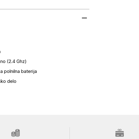
a
no (2.4 Ghz)
a polnilna baterija
ško delo