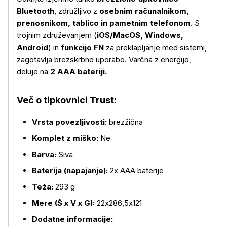
Bluetooth
, združljivo z
osebnim računalnikom,
prenosnikom, tablico in pametnim telefonom
. S
trojnim združevanjem (
iOS/MacOS, Windows,
Android
) in
funkcijo FN
za preklapljanje med sistemi,
zagotavlja brezskrbno uporabo. Varčna z energijo,
deluje na
2 AAA bateriji.
Več o tipkovnici Trust:
Vrsta povezljivosti:
brezžična
Več o izdelku
Komplet z miško:
Ne
Barva:
Siva
Baterija (napajanje):
2x AAA baterije
Teža:
293 g
Mere (Š x V x G):
22x286,5x121
Dodatne informacije: