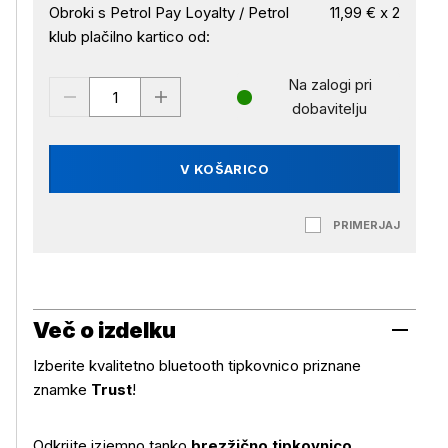
Obroki s Petrol Pay Loyalty / Petrol
11,99 € x 2
klub plačilno kartico od:
Na zalogi pri
dobavitelju
V KOŠARICO
PRIMERJAJ
Več o izdelku
Izberite kvalitetno bluetooth tipkovnico priznane
znamke
Trust
!
Odkrijte izjemno tanko
brezžično tipkovnico