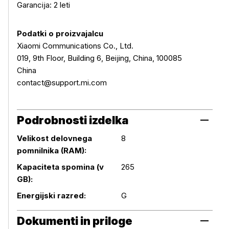
Garancija: 2 leti
Podatki o proizvajalcu
Xiaomi Communications Co., Ltd.
019, 9th Floor, Building 6, Beijing, China, 100085
China
contact@support.mi.com
Podrobnosti izdelka
Velikost delovnega
8
pomnilnika (RAM):
Podrobnosti izdelka
Kapaciteta spomina (v
265
GB):
Energijski razred:
G
Dokumenti in priloge