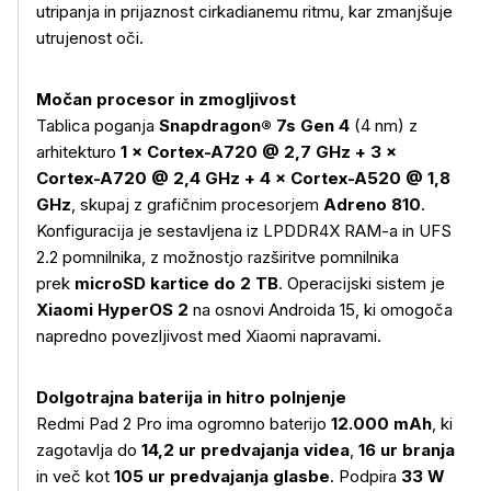
utripanja in prijaznost cirkadianemu ritmu, kar zmanjšuje
utrujenost oči.
Močan procesor in zmogljivost
Tablica poganja
Snapdragon® 7s Gen 4
(4 nm) z
arhitekturo
1 × Cortex-A720 @ 2,7 GHz + 3 ×
Cortex-A720 @ 2,4 GHz + 4 × Cortex-A520 @ 1,8
GHz
, skupaj z grafičnim procesorjem
Adreno 810
.
Konfiguracija je sestavljena iz LPDDR4X RAM-a in UFS
2.2 pomnilnika, z možnostjo razširitve pomnilnika
prek
microSD kartice do 2 TB
. Operacijski sistem je
Xiaomi HyperOS 2
na osnovi Androida 15, ki omogoča
napredno povezljivost med Xiaomi napravami.
Dolgotrajna baterija in hitro polnjenje
Redmi Pad 2 Pro ima ogromno baterijo
12.000 mAh
, ki
zagotavlja do
14,2 ur predvajanja videa
,
16 ur branja
in več kot
105 ur predvajanja glasbe
. Podpira
33 W