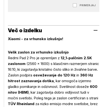
PRIMERJAJ
Več o izdelku
Xiaomi - za vrhunsko izkušnjo!
Velik zaslon za vrhunsko izkušnjo
Redmi Pad 2 Pro je opremljen z
12,1-palčnim 2.5K
zaslonom
(2560 × 1600) s klasičnim razmerjem stranic
16:10, ki zagotavlja kristalno čisto sliko in živahne barve.
Zaslon podpira
osveževanje do 120 Hz
in
360 Hz
hitrost zaznavanja dotika
, kar omogoča izjemno
gladko pomikanje in odzivnost. Svetilnost doseže
600
nitov (HBM)
, kar zagotavlja dobro vidljivost tudi v
močni svetlobi. Poleg tega je zaslon certificiran s strani
TÜV Rheinland
za nizko emisijo modre svetlobe, brez