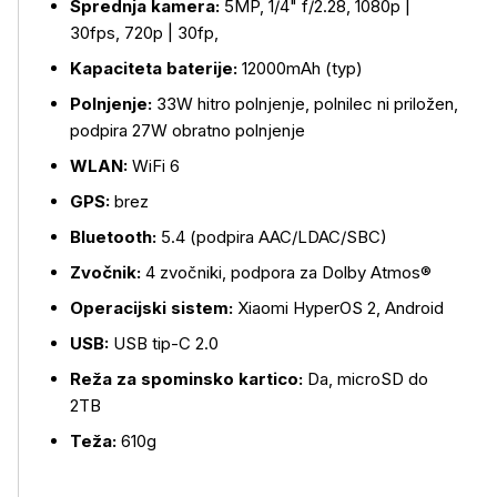
Sprednja kamera:
5MP, 1/4" f/2.28, 1080p |
30fps, 720p | 30fp,
Kapaciteta baterije:
12000mAh (typ)
Polnjenje:
33W hitro polnjenje, polnilec ni priložen,
podpira 27W obratno polnjenje
WLAN:
WiFi 6
GPS:
brez
Bluetooth:
5.4 (podpira AAC/LDAC/SBC)
Zvočnik:
4 zvočniki, podpora za Dolby Atmos®
Operacijski sistem:
Xiaomi HyperOS 2, Android
USB:
USB tip-C 2.0
Reža za spominsko kartico:
Da, microSD do
2TB
Teža:
610g