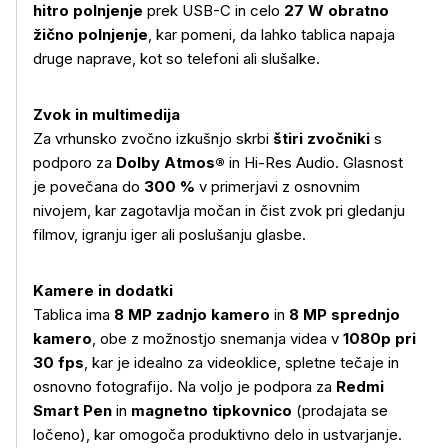
hitro polnjenje
prek USB-C in celo
27 W obratno
žično polnjenje
, kar pomeni, da lahko tablica napaja
druge naprave, kot so telefoni ali slušalke.
Zvok in multimedija
Za vrhunsko zvočno izkušnjo skrbi
štiri zvočniki
s
podporo za
Dolby Atmos®
in Hi-Res Audio. Glasnost
je povečana do
300 %
v primerjavi z osnovnim
nivojem, kar zagotavlja močan in čist zvok pri gledanju
filmov, igranju iger ali poslušanju glasbe.
Kamere in dodatki
Tablica ima
8 MP zadnjo kamero
in
8 MP sprednjo
kamero
, obe z možnostjo snemanja videa v
1080p pri
30 fps
, kar je idealno za videoklice, spletne tečaje in
osnovno fotografijo. Na voljo je podpora za
Redmi
Več o izdelku
Smart Pen
in
magnetno tipkovnico
(prodajata se
ločeno), kar omogoča produktivno delo in ustvarjanje.