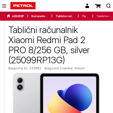
Računalništvo
Tablični računalniki in dodatki
Tablice
Tablični računalnik Xiaomi Redmi Pad 2 PRO 8/256 GB, silver (25099RP13G)
Tablični računalnik
Xiaomi Redmi Pad 2
PRO 8/256 GB, silver
(25099RP13G)
Blagovna št.: 332882
Blagovna znamka:
Xiaomi