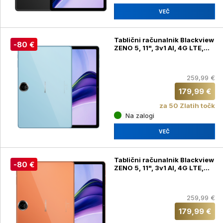
VEČ
Tablični računalnik Blackview
-80 €
ZENO 5, 11", 3v1 AI, 4G LTE,
GPS, 8GB(24GB) + 128GB,
Ocean Blue + tipkovnica,
ovitek, miška, slušalke, pisalo
259,99 €
(ZENO 5)
179,99 €
za 50 Zlatih točk
Na zalogi
VEČ
Tablični računalnik Blackview
-80 €
ZENO 5, 11", 3v1 AI, 4G LTE,
GPS, 8GB(24GB) + 128GB,
Sunset Orange + tipkovnica,
ovitek, miška, slušalke, pisalo
259,99 €
(ZENO 5)
179,99 €