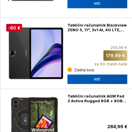
VEČ
Tablični računalnik Blackview
-80 €
ZENO 5, 11", 3v1 AI, 4G LTE,
GPS, 8GB(24GB) + 128GB,
Space Grey + tipkovnica,
ovitek, miška, slušalke, pisalo
259,99 €
(ZENO 5)
179,99 €
za 50 Zlatih točk
Zadnji kosi
VEČ
Tablični računalnik AGM Pad
2 Active Rugged 8GB + 8GB/
256GB (AGM_PAD_P2W)
284,99 €