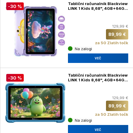
Tablični računalnik Blackview
-30 %
LINK 1 Kids 8,68", 4GB+64GB,
vijola + slušalke (LINK 1 Kids)
129,99 €
89,99 €
za 50 Zlatih točk
Na zalogi
VEČ
Tablični računalnik Blackview
-30 %
LINK 1 Kids 8,68", 4GB+64GB,
moder + slušalke (LINK 1
Kids)
129,99 €
89,99 €
za 50 Zlatih točk
Na zalogi
VEČ