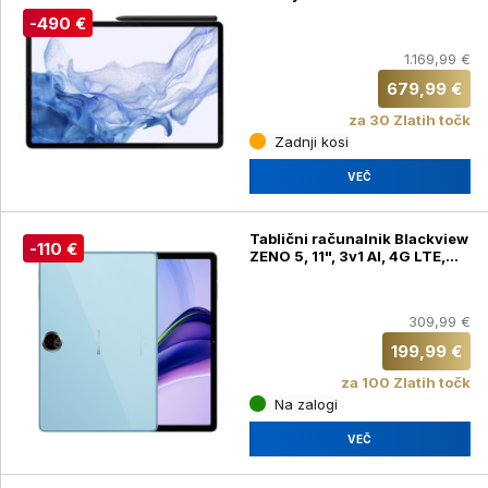
Srebrna
-490 €
1.169,99 €
679,99 €
za 30 Zlatih točk
Zadnji kosi
VEČ
Tablični računalnik Blackview
-110 €
ZENO 5, 11", 3v1 AI, 4G LTE,
GPS, 8GB(24GB) + 128GB,
Ocean Blue + tipkovnica,
ovitek, miška, slušalke, pisalo
309,99 €
(ZENO 5) + brezžične slušalke
199,99 €
za 100 Zlatih točk
Na zalogi
VEČ