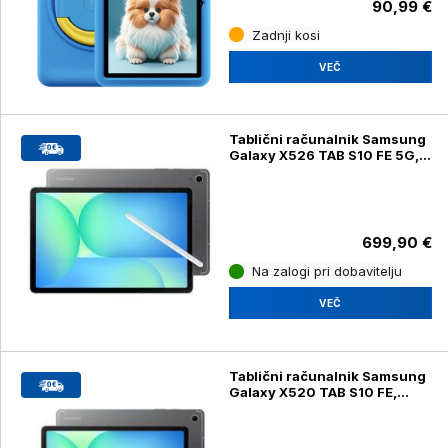
90,99 €
Zadnji kosi
VEČ
Tablični računalnik Samsung
Galaxy X526 TAB S10 FE 5G,
128GB, siv (SM-X526E)
699,90 €
Na zalogi pri dobavitelju
VEČ
Tablični računalnik Samsung
Galaxy X520 TAB S10 FE,
WiFi, 128GB, siv (SM-X520)