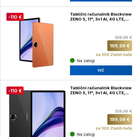
Tablični računalnik Blackview
-110 €
ZENO 5, 11", 3v1 AI, 4G LTE,
GPS, 8GB(24GB) + 128GB,
Sunset Orange + tipkovnica,
ovitek, miška, slušalke, pisalo
309,99 €
(ZENO 5) + brezžične slušalke
199,99 €
za 100 Zlatih točk
Na zalogi
VEČ
Tablični računalnik Blackview
-110 €
ZENO 5, 11", 3v1 AI, 4G LTE,
GPS, 8GB(24GB) + 128GB,
Space Grey + tipkovnica,
ovitek, miška, slušalke, pisalo
309,99 €
(ZENO 5) + brezžične slušalke
199,99 €
za 100 Zlatih točk
Na zalogi