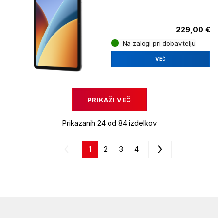
229,00 €
Na zalogi pri dobavitelju
VEČ
PRIKAŽI VEČ
Prikazanih 24 od 84 izdelkov
1
2
3
4