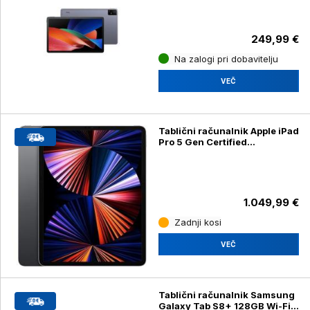
249,99 €
Na zalogi pri dobavitelju
VEČ
Tablični računalnik Apple iPad
Pro 5 Gen Certified
Refurbished 12,9" / 256GB /
WiFi + Cellular / vesoljno siva
1.049,99 €
Zadnji kosi
VEČ
Tablični računalnik Samsung
Galaxy Tab S8+ 128GB Wi-Fi,