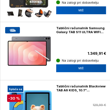
Na zalogi pri dobavitelju
VEČ
Tablični računalnik Samsung
Galaxy TAB S11 ULTRA WIFI
256GB, gray (SM-X930)
1.349,91 €
Na zalogi pri dobavitelju
VEČ
Tablični računalnik Blackview
Splača se
TAB A6 KIDS, 10.1''
4GB+128GB, IPS HD+,
-30 %
Android, 5100mAh, WiFi 6,
Bluetooth 5.3, Google Kids,
129,99 €
zvočniki, ovitek, modra (Tab
A6 Kids)