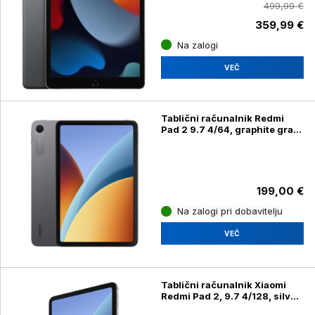
499,99 €
359,99 €
Na zalogi
VEČ
Tablični računalnik Redmi
Pad 2 9.7 4/64, graphite gray
(2603ARP14G)
199,00 €
Na zalogi pri dobavitelju
VEČ
Tablični računalnik Xiaomi
Redmi Pad 2, 9.7 4/128, silver
(2603ARP14G)