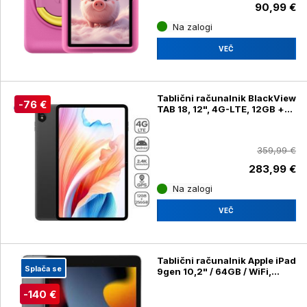
Kids)
90,99 €
Na zalogi
VEČ
Tablični računalnik BlackView
-76 €
TAB 18, 12", 4G-LTE, 12GB +
256GB, IPS 2.4K, Android 13,
WiFi 5, Bluetooth, GPS, siv +
ovitek
359,99 €
283,99 €
Na zalogi
VEČ
Tablični računalnik Apple iPad
Splača se
9gen 10,2" / 64GB / WiFi,
Space Gray
-140 €