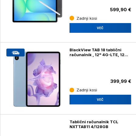
599,90 €
Zadnji kosi
VEČ
BlackView TAB 18 tablični
računalnik , 12" 4G-LTE, 12GB
+ 256GB, IPS 2.4K, Android
13, WiFi 5, Bluetooth, GPS,
modra + ovitek
399,99 €
Zadnji kosi
VEČ
Tablični računalnik TCL
NXTTAB11 4/128GB