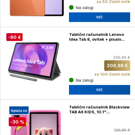
za 50 Zlatih točk
Na zalogi
VEČ
Tablični računalnik Lenovo
-90 €
Idea Tab 8, ovitek + pisalo
(Idea TabTB336FU)
299,99 €
209,99 €
za 100 Zlatih točk
Na zalogi
VEČ
Tablični računalnik Blackview
Splača se
TAB A6 KIDS, 10.1''
4GB+128GB, IPS HD+,
-30 %
Android, 5100mAh, WiFi 6,
Bluetooth 5.3, Google Kids,
129,99 €
zvočniki, ovitek, roza (Tab A6