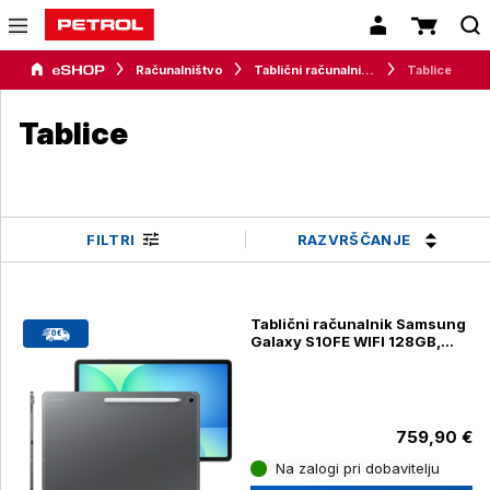
Računalništvo
Tablični računalniki in dodatki
Tablice
Tablice
RAZVRŠČANJE
FILTRI
Tablični računalnik Samsung
Galaxy S10FE WIFI 128GB,
gray + BUDS4 WH (SM-X520)
759,90 €
Na zalogi pri dobavitelju