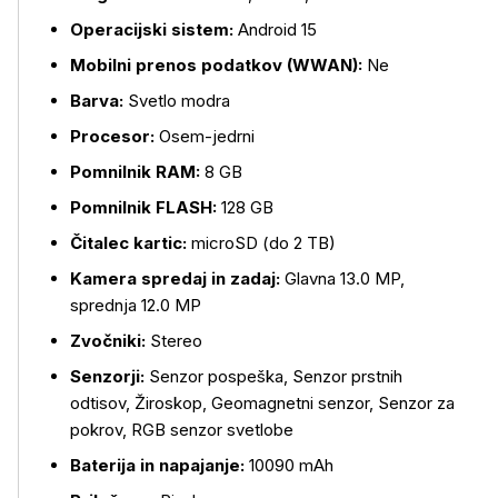
Operacijski sistem:
Android 15
Mobilni prenos podatkov (WWAN):
Ne
Barva:
Svetlo modra
Procesor:
Osem-jedrni
Pomnilnik RAM:
8 GB
Pomnilnik FLASH:
128 GB
Čitalec kartic:
microSD (do 2 TB)
Več o izdelku
Kamera spredaj in zadaj:
Glavna 13.0 MP,
sprednja 12.0 MP
Zvočniki:
Stereo
Senzorji:
Senzor pospeška, Senzor prstnih
odtisov, Žiroskop, Geomagnetni senzor, Senzor za
pokrov, RGB senzor svetlobe
Baterija in napajanje:
10090 mAh