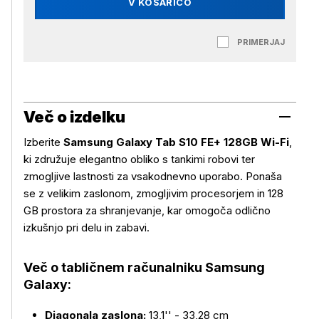
V KOŠARICO
PRIMERJAJ
Več o izdelku
Izberite
Samsung Galaxy Tab S10 FE+ 128GB Wi-Fi
,
ki združuje elegantno obliko s tankimi robovi ter
zmogljive lastnosti za vsakodnevno uporabo. Ponaša
se z velikim zaslonom, zmogljivim procesorjem in 128
GB prostora za shranjevanje, kar omogoča odlično
izkušnjo pri delu in zabavi.
Več o tabličnem računalniku Samsung
Galaxy:
Diagonala zaslona:
13,1'' - 33,28 cm