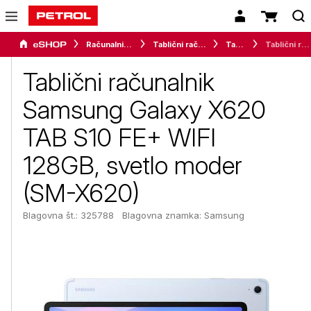
Računalništvo
Tablični računalniki in dodatki
Tablice
Tablični računalnik Samsung Galaxy X620 TAB S10 FE+ WIFI 128GB, svetlo moder (SM-X620)
Tablični računalnik
Samsung Galaxy X620
TAB S10 FE+ WIFI
128GB, svetlo moder
(SM-X620)
Blagovna št.: 325788
Blagovna znamka:
Samsung