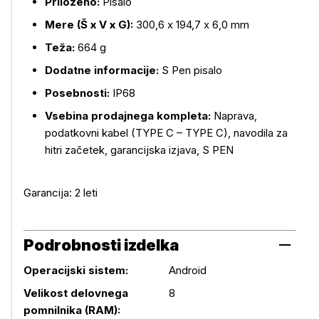
Priloženo:
Pisalo
Mere (Š x V x G):
300,6 x 194,7 x 6,0 mm
Teža:
664 g
Dodatne informacije:
S Pen pisalo
Posebnosti:
IP68
Vsebina prodajnega kompleta:
Naprava,
podatkovni kabel (TYPE C – TYPE C), navodila za
hitri začetek, garancijska izjava, S PEN
Garancija: 2 leti
Podrobnosti izdelka
Operacijski sistem:
Android
Velikost delovnega
8
pomnilnika (RAM):