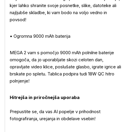
kjer lahko shranite svoje posnetke, slike, datoteke ali
najljubše skladbe, ki vam bodo na voljo vedno in
povsod!
• Ogromna 9000 mAh baterija
MEGA 2 vam s pomočjo 9000 mAh polnilne baterije
omogoča, da jo uporabljate skozi celoten dan,
opravljate video klice, poslušate glasbo, igrate igrice ali
brskate po spletu. Tablica podpira tudi 18W QC hitro
polnjenje!
Hitrejša in priročnejša uporaba
Prepustite se, da vas AI popelje v prihodnost
fotografiranja, urejanja in obdelave vsebin!