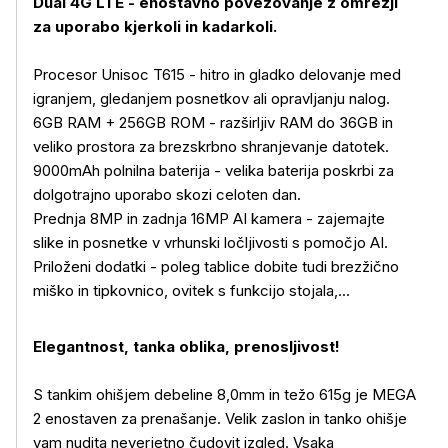
Dual 4G LTE - enostavno povezovanje z omrežji
za uporabo kjerkoli in kadarkoli.
Procesor Unisoc T615 - hitro in gladko delovanje med
igranjem, gledanjem posnetkov ali opravljanju nalog.
6GB RAM + 256GB ROM - razširljiv RAM do 36GB in
veliko prostora za brezskrbno shranjevanje datotek.
9000mAh polnilna baterija - velika baterija poskrbi za
dolgotrajno uporabo skozi celoten dan.
Prednja 8MP in zadnja 16MP AI kamera - zajemajte
slike in posnetke v vrhunski ločljivosti s pomočjo AI.
Priloženi dodatki - poleg tablice dobite tudi brezžično
miško in tipkovnico, ovitek s funkcijo stojala,...
Elegantnost, tanka oblika, prenosljivost!
S tankim ohišjem debeline 8,0mm in težo 615g je MEGA
2 enostaven za prenašanje. Velik zaslon in tanko ohišje
vam nudita neverjetno čudovit izgled. Vsaka