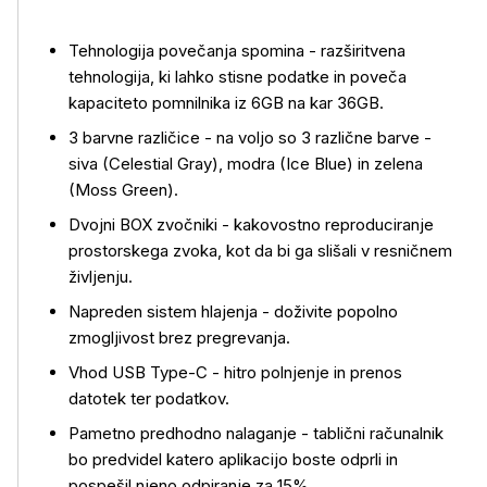
Tehnologija povečanja spomina - razširitvena
tehnologija, ki lahko stisne podatke in poveča
kapaciteto pomnilnika iz 6GB na kar 36GB.
3 barvne različice - na voljo so 3 različne barve -
siva (Celestial Gray), modra (Ice Blue) in zelena
(Moss Green).
Dvojni BOX zvočniki - kakovostno reproduciranje
prostorskega zvoka, kot da bi ga slišali v resničnem
življenju.
Napreden sistem hlajenja - doživite popolno
zmogljivost brez pregrevanja.
Vhod USB Type-C - hitro polnjenje in prenos
datotek ter podatkov.
Pametno predhodno nalaganje - tablični računalnik
bo predvidel katero aplikacijo boste odprli in
pospešil njeno odpiranje za 15%.