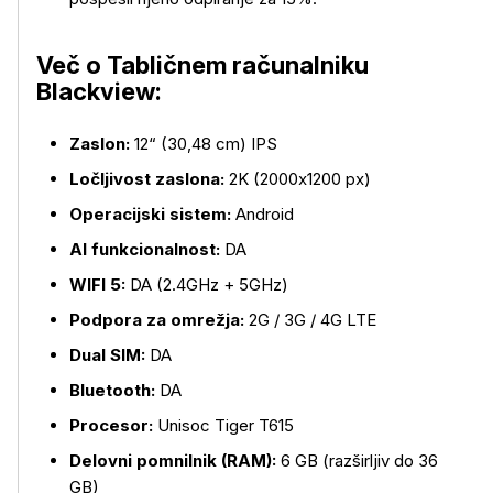
Več o
Tabličnem računalniku
Blackview:
Zaslon:
12“ (30,48 cm) IPS
Ločljivost zaslona:
2K (2000x1200 px)
Operacijski sistem:
Android
AI funkcionalnost:
DA
WIFI 5:
DA (2.4GHz + 5GHz)
Podpora za omrežja:
2G / 3G / 4G LTE
Dual SIM:
DA
Bluetooth:
DA
Procesor:
Unisoc Tiger T615
Delovni pomnilnik (RAM):
6 GB (razširljiv do 36
GB)