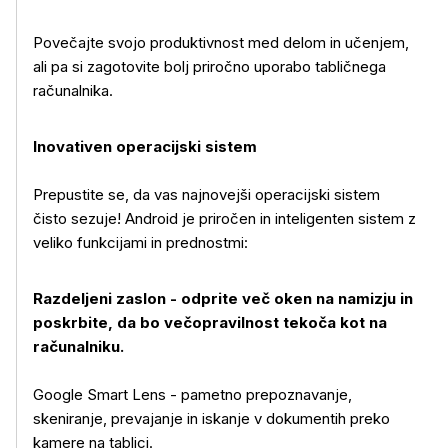
Povečajte svojo produktivnost med delom in učenjem,
ali pa si zagotovite bolj priročno uporabo tabličnega
računalnika.
Inovativen operacijski sistem
Prepustite se, da vas najnovejši operacijski sistem
čisto sezuje! Android je priročen in inteligenten sistem z
Več o izdelku
veliko funkcijami in prednostmi:
Razdeljeni zaslon - odprite več oken na namizju in
poskrbite, da bo večopravilnost tekoča kot na
računalniku.
Google Smart Lens - pametno prepoznavanje,
skeniranje, prevajanje in iskanje v dokumentih preko
kamere na tablici.