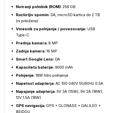
Notranji polnilnik (ROM):
256 GB
Razširljiv spomin:
DA, microSD kartica do 2 TB
(ni priložena)
Vmesnik za polnjenje / povezovanje:
USB
Type-C
Prednja kamera:
8 MP
Zadnja kamera:
16 MP
Smart Google Lens:
DA
Kapaciteta baterije:
9000 mAh
Polnjenje:
18W hitro polnjenje
Napetost adapterja:
AC 100-240V 50/60Hz 0.5A
Napajanje adapterja:
5V 3A (15W), 9V 2A (18W),
12V 1.5A (18W)
GPS navigacija:
GPS + GLONASS + GALILEO +
BEIDOU