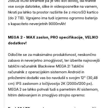
256GB ROM shrambe pa je več kot dovolj, da hranite
vse svoje datoteke, slike in videoposnetke na varnem,
hkrati pa lahko ta prostor razširite še z microSD kartico
(do 2 TB). Vgrajeno ima tudi izjemno ogromno baterijo
s kapaciteto neverjetnih 9000mAh!
MEGA 2 - MAX zaslon, PRO specifikacije, VELIKO
dodatkov!
Odločite se za maksimalno produktivnost, neskončno
zabavo in neverjetno zmogljivost, ter izberite najnovejši
tablični računalnik Blackview MEGA 2! Tablični
računalnik z operacijskim sistemom Android in
priloženimi dodatki vas bo navdušil s svojim 12“ (30,48
cm) IPS zaslonom z ločljivostjo 2K (2000x1200 px).
MEGA 2 se lahko pohvali tudi s pametnim AI sistemom,
hitrim delovanjem in zmogljivo strojno opremo: