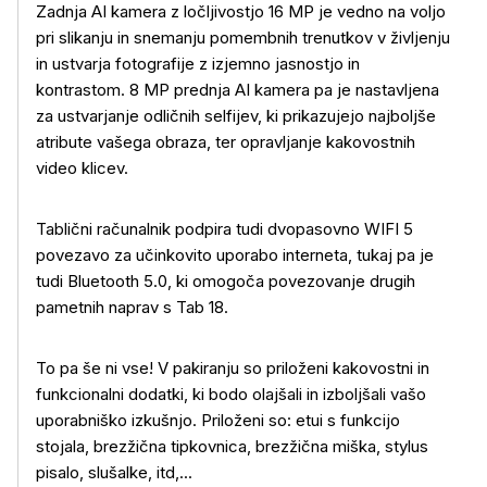
Zadnja AI kamera z ločljivostjo 16 MP je vedno na voljo
pri slikanju in snemanju pomembnih trenutkov v življenju
in ustvarja fotografije z izjemno jasnostjo in
kontrastom. 8 MP prednja AI kamera pa je nastavljena
za ustvarjanje odličnih selfijev, ki prikazujejo najboljše
atribute vašega obraza, ter opravljanje kakovostnih
video klicev.
Tablični računalnik podpira tudi dvopasovno WIFI 5
povezavo za učinkovito uporabo interneta, tukaj pa je
tudi Bluetooth 5.0, ki omogoča povezovanje drugih
pametnih naprav s Tab 18.
To pa še ni vse! V pakiranju so priloženi kakovostni in
funkcionalni dodatki, ki bodo olajšali in izboljšali vašo
uporabniško izkušnjo. Priloženi so: etui s funkcijo
stojala, brezžična tipkovnica, brezžična miška, stylus
pisalo, slušalke, itd,...