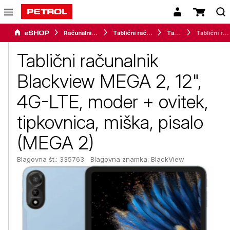
Računalništvo
Tablični računalniki in dodatki
Tablice
Tablični računalnik Blackview MEGA 2, 12", 4G-LTE, moder + ovitek, tipkovnica, miška, pisalo (MEGA 2)
Tablični računalnik
Blackview MEGA 2, 12",
4G-LTE, moder + ovitek,
tipkovnica, miška, pisalo
(MEGA 2)
Blagovna št.: 335763
Blagovna znamka:
BlackView