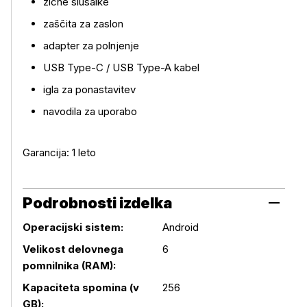
žične slušalke
zaščita za zaslon
adapter za polnjenje
USB Type-C / USB Type-A kabel
igla za ponastavitev
navodila za uporabo
Garancija: 1 leto
Podrobnosti izdelka
Operacijski sistem:
Android
Velikost delovnega
6
pomnilnika (RAM):
Podrobnosti izdelka
Kapaciteta spomina (v
256
GB):