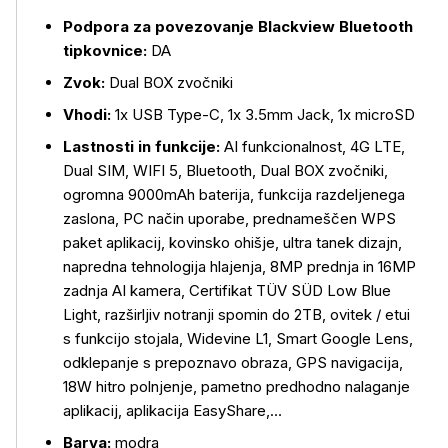
Podpora za povezovanje Blackview Bluetooth
tipkovnice:
DA
Zvok:
Dual BOX zvočniki
Vhodi:
1x USB Type-C, 1x 3.5mm Jack, 1x microSD
Lastnosti in funkcije:
AI funkcionalnost, 4G LTE,
Dual SIM, WIFI 5, Bluetooth, Dual BOX zvočniki,
ogromna 9000mAh baterija, funkcija razdeljenega
zaslona, PC način uporabe, prednameščen WPS
paket aplikacij, kovinsko ohišje, ultra tanek dizajn,
napredna tehnologija hlajenja, 8MP prednja in 16MP
zadnja AI kamera, Certifikat TÜV SÜD Low Blue
Light, razširljiv notranji spomin do 2TB, ovitek / etui
s funkcijo stojala, Widevine L1, Smart Google Lens,
odklepanje s prepoznavo obraza, GPS navigacija,
18W hitro polnjenje, pametno predhodno nalaganje
aplikacij, aplikacija EasyShare,…
Barva:
modra