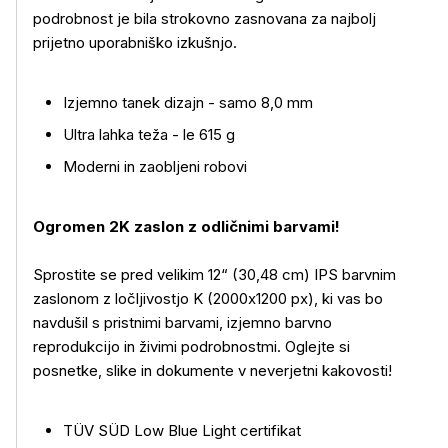
podrobnost je bila strokovno zasnovana za najbolj
prijetno uporabniško izkušnjo.
Izjemno tanek dizajn - samo 8,0 mm
Ultra lahka teža - le 615 g
Moderni in zaobljeni robovi
Ogromen 2K zaslon z odličnimi barvami!
Sprostite se pred velikim 12“ (30,48 cm) IPS barvnim
zaslonom z ločljivostjo K (2000x1200 px), ki vas bo
navdušil s pristnimi barvami, izjemno barvno
reprodukcijo in živimi podrobnostmi. Oglejte si
posnetke, slike in dokumente v neverjetni kakovosti!
TÜV SÜD Low Blue Light certifikat