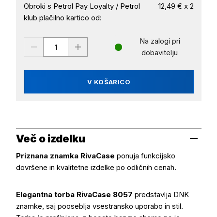
Obroki s Petrol Pay Loyalty / Petrol
12,49 € x 2
klub plačilno kartico od:
Na zalogi pri
dobavitelju
V KOŠARICO
Več o izdelku
Priznana znamka RivaCase
ponuja funkcijsko
dovršene in kvalitetne izdelke po odličnih cenah.
Elegantna torba RivaCase 8057
predstavlja DNK
znamke, saj pooseblja vsestransko uporabo in stil.