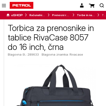
Računalništvo
Prenosni računalniki
Torbe in nahrbtniki
Torbica za prenosnike in tablice RivaCase 8057 do 16
Torbica za prenosnike in
tablice RivaCase 8057
do 16 inch, črna
Blagovna št.: 289633
Blagovna znamka:
Rivacase