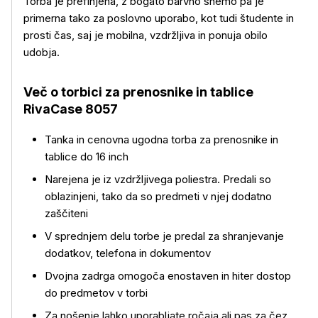
Torba je prefinjena, z bogato barvno shemo pa je
primerna tako za poslovno uporabo, kot tudi študente in
prosti čas, saj je mobilna, vzdržljiva in ponuja obilo
udobja.
Več o torbici za prenosnike in tablice
RivaCase 8057
Tanka in cenovna ugodna torba za prenosnike in
tablice do 16 inch
Narejena je iz vzdržljivega poliestra. Predali so
Več o izdelku
oblazinjeni, tako da so predmeti v njej dodatno
zaščiteni
V sprednjem delu torbe je predal za shranjevanje
dodatkov, telefona in dokumentov
Dvojna zadrga omogoča enostaven in hiter dostop
do predmetov v torbi
Za nošenje lahko uporabljate ročaja ali pas za čez