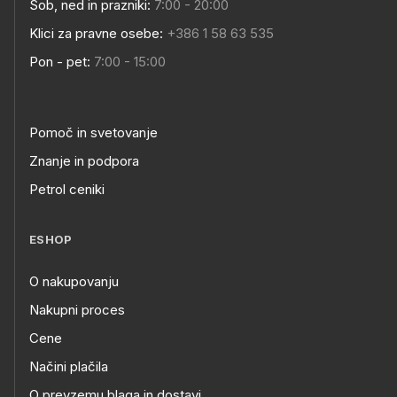
Sob, ned in prazniki:
7:00 - 20:00
Klici za pravne osebe:
+386 1 58 63 535
Pon - pet:
7:00 - 15:00
Pomoč in svetovanje
Znanje in podpora
Petrol ceniki
ESHOP
O nakupovanju
Nakupni proces
Cene
Načini plačila
O prevzemu blaga in dostavi