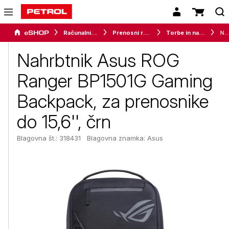
Računalništvo
Prenosni računalniki
Torbe in nahrbtniki
Nahrbtnik Asus ROG Ranger BP1501G Gaming Backpack, za preno
Nahrbtnik Asus ROG
Ranger BP1501G Gaming
Backpack, za prenosnike
do 15,6'', črn
Blagovna št.: 318431
Blagovna znamka:
Asus