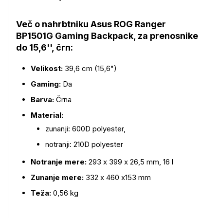
Več o nahrbtniku Asus ROG Ranger
BP1501G Gaming Backpack, za prenosnike
do 15,6'', črn:
Velikost:
39,6 cm (15,6")
Gaming:
Da
Več o izdelku
Barva:
Črna
Material:
zunanji: 600D polyester,
notranji: 210D polyester
Notranje mere:
293 x 399 x 26,5 mm, 16 l
Zunanje mere:
332 x 460 x153 mm
Teža:
0,56 kg