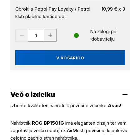
Obroki s Petrol Pay Loyalty / Petrol
10,99 € x 3
klub plačilno kartico od:
Na zalogi pri
dobavitelju
V KOŠARICO
Več o izdelku
Izberite kvaliteten nahrbtnik priznane znamke
Asus!
Nahrbtnik
ROG BP1501G
ima eleganten dizajn ter vam
zagotavlja veliko udobja z AirMesh površino, ki pokriva
celotno zadnjo stran nahrbtnika.