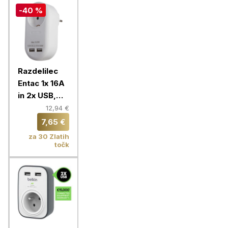
-40 %
Razdelilec
Entac 1x 16A
in 2x USB,
bela
12,94 €
7,65 €
za 30 Zlatih
točk