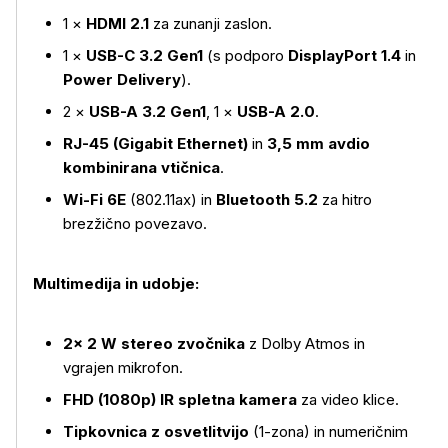
1 ×
HDMI 2.1
za zunanji zaslon.
1 ×
USB-C 3.2 Gen1
(s podporo
DisplayPort 1.4
in
Power Delivery
).
2 ×
USB-A 3.2 Gen1
, 1 ×
USB-A 2.0
.
RJ-45 (Gigabit Ethernet)
in
3,5 mm avdio
kombinirana vtičnica
.
Wi-Fi 6E
(802.11ax) in
Bluetooth 5.2
za hitro
brezžično povezavo.
Multimedija in udobje:
2× 2 W stereo zvočnika
z Dolby Atmos in
vgrajen mikrofon.
FHD (1080p) IR spletna kamera
za video klice.
Tipkovnica z osvetlitvijo
(1-zona) in numeričnim