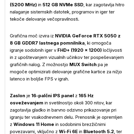
(5200 MHz)
in
512 GB NVMe SSD
, kar zagotavlja hitro
nalaganje sistemskih datotek, programov in iger ter
tekoče delovanje večopravilnosti.
Grafična moč izvira iz
NVIDIA GeForce RTX 5050 z
8 GB GDDR7 lastnega pomnilnika
, ki omogoča
igranje sodobnih iger v
FHD+ (1920 × 1200)
ločljivosti
in z upoštevanjem vizualnih učinkov ter pospeševanjem
grafičnih nalog. Z možnostjo
MUX Switch
pa je
mogoče optimizirati delovanje grafične kartice za nižjo
latenco in boljše FPS v igrah.
Zaslon
je
16-palčni IPS panel
z
165 Hz
osveževanjem
in svetilnostjo okoli 300 nitov, kar
zagotavlja gladko in barvno odzivno prikazovanje pri
igranju ter vsakodnevnem delu. Prenosnik je opremljen
z
Windows 11 Home
in sodobnimi brezžičnimi
povezavami, vključno z
Wi-Fi 6E
in
Bluetooth 5.2
, ter