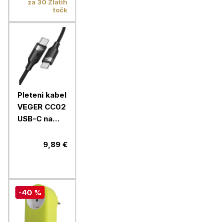
za 30 Zlatih
točk
Pleteni kabel
VEGER CC02
USB-C na
USB-C, 1,5m,
črn
9,89 €
-40 %