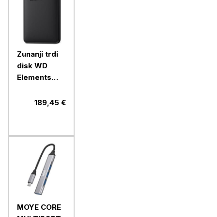
dež
Zunanji trdi
disk WD
Elements
Portable,
5TB, USB3,.2
189,45 €
2,5",
WDBU6Y0050BBK-
WESN
MOYE CORE