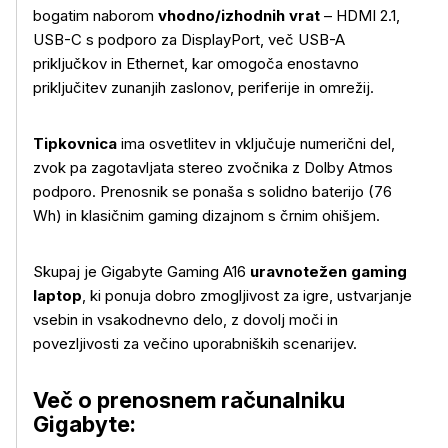
bogatim naborom
vhodno/izhodnih vrat
– HDMI 2.1,
USB-C s podporo za DisplayPort, več USB-A
priključkov in Ethernet, kar omogoča enostavno
priključitev zunanjih zaslonov, periferije in omrežij.
Tipkovnica
ima osvetlitev in vključuje numerični del,
zvok pa zagotavljata stereo zvočnika z Dolby Atmos
podporo. Prenosnik se ponaša s solidno baterijo (76
Wh) in klasičnim gaming dizajnom s črnim ohišjem.
Skupaj je Gigabyte Gaming A16
uravnotežen gaming
laptop
, ki ponuja dobro zmogljivost za igre, ustvarjanje
vsebin in vsakodnevno delo, z dovolj moči in
Več o izdelku
povezljivosti za večino uporabniških scenarijev.
Več o prenosnem računalniku
Gigabyte: