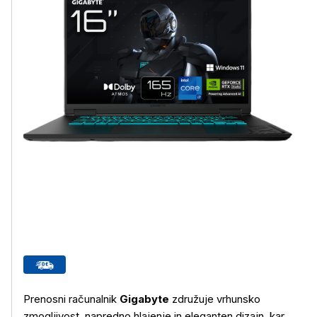
Prenosni računalnik
Gigabyte
združuje vrhunsko
zmogljivost, napredno hlajenje in eleganten dizajn, kar