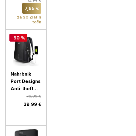
12,94 €
7,65 €
za 30 Zlatih
točk
-50 %
Nahrbnik
Port Designs
Anti-theft
Backpack
79,99 €
proti kraji
39,99 €
CHICAGO
EVO 15,6″ +
RainCover
prevleka za