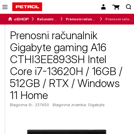
Računalništvo
Prenosni računalniki
Prenosni računalnik Gigabyte gaming A16 CTHI3EE893SH Intel Core i7-13620H / 16GB / 512GB / RTX / Windows 11 Home
Prenosni računalnik
Gigabyte gaming A16
CTHI3EE893SH Intel
Core i7-13620H / 16GB /
512GB / RTX / Windows
11 Home
Blagovna št.: 337650
Blagovna znamka:
Gigabyte