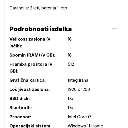
Garancija: 2 leti, baterija 1 leto
Podrobnosti izdelka
Velikost zaslona (v
16
inčih):
Spomin (RAM) (v GB):
16
Hramba prostora (v
512
GB):
Grafična kartica:
Integrirana
Podrobnosti izdelka
Ločljivost zaslona:
1920 x 1200
SSD disk:
Da
Bluetooth:
Da
Procesor:
Intel Core i7
Operacijski sistem:
Windows 11 Home