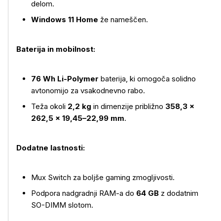
delom.
Windows 11 Home
že nameščen.
Baterija in mobilnost:
76 Wh Li-Polymer
baterija, ki omogoča solidno
avtonomijo za vsakodnevno rabo.
Teža okoli
2,2 kg
in dimenzije približno
358,3 ×
262,5 × 19,45–22,99 mm
.
Dodatne lastnosti:
Mux Switch za boljše gaming zmogljivosti.
Podpora nadgradnji RAM-a do
64 GB
z dodatnim
SO-DIMM slotom.