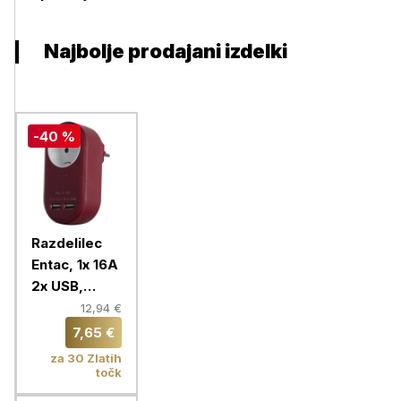
Najbolje prodajani izdelki
-40 %
Razdelilec
Entac, 1x 16A
2x USB,
bordo
12,94 €
7,65 €
za 30 Zlatih
točk