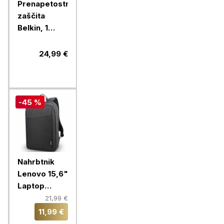
Prenapetostna
zaščita
Belkin, 1
vtičnica, 2x
2,4A USB
24,99 €
(Surge Plus)
-45 %
Nahrbtnik
Lenovo 15,6"
Laptop
Casual
21,99 €
Backpack
11,99 €
B210, črn