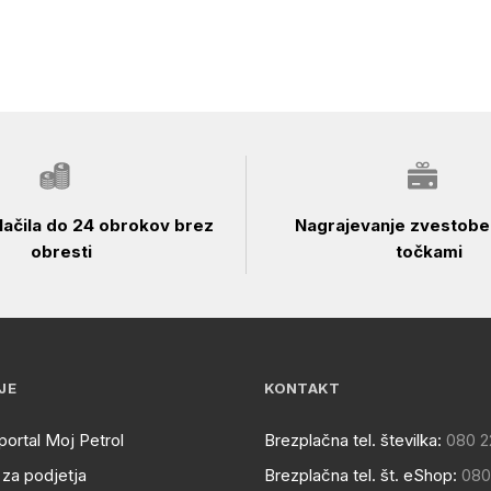
ačila do 24 obrokov brez
Nagrajevanje zvestobe 
obresti
točkami
JE
KONTAKT
portal Moj Petrol
Brezplačna tel. številka:
080 2
za podjetja
Brezplačna tel. št. eShop:
080