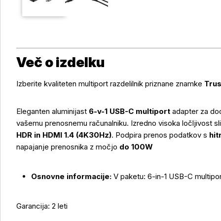
Več o izdelku
Izberite kvaliteten multiport razdelilnik priznane znamke
Trus
Eleganten aluminijast
6-v-1 USB-C multiport
adapter za do
vašemu prenosnemu računalniku. Izredno visoka ločljivost sli
HDR in HDMI 1.4 (4K30Hz)
. Podpira prenos podatkov s
hit
Več o izdelku
napajanje prenosnika z močjo
do 100W
Osnovne informacije:
V paketu: 6-in-1 USB-C multipor
Garancija: 2 leti