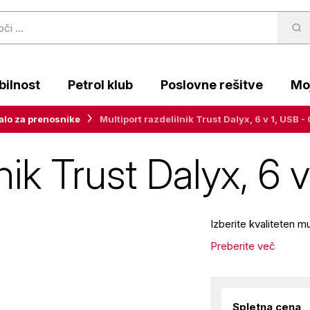
ilnost
Petrol klub
Poslovne rešitve
Moj
alo za prenosnike
Multiport razdelilnik Trust Dalyx, 6 v 1, USB - 
nik Trust Dalyx, 6 
Izberite kvaliteten m
Preberite več
Spletna cena