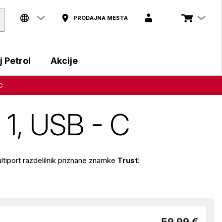
PRODAJNA MESTA
 Petrol
Akcije
C
v 1, USB - C
ultiport razdelilnik priznane znamke
Trust
!