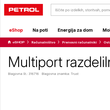
eShop
Na poti
Energija za dom
Mob
Računalništvo
Prenosni računalniki
Ost
Multiport razdelil
Blagovna št.: 316716
Blagovna znamka:
Trust