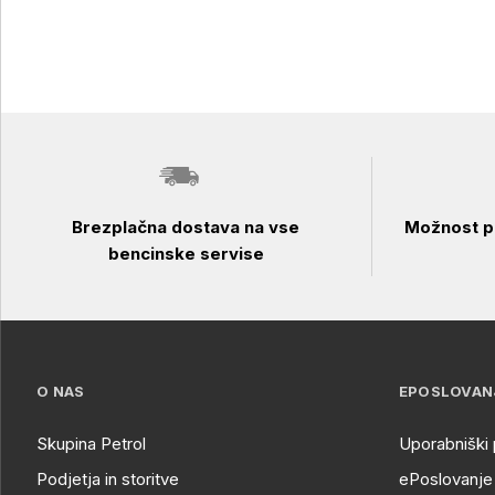
Brezplačna dostava na vse
Možnost pl
bencinske servise
O NAS
EPOSLOVAN
Skupina Petrol
Uporabniški 
Podjetja in storitve
ePoslovanje 