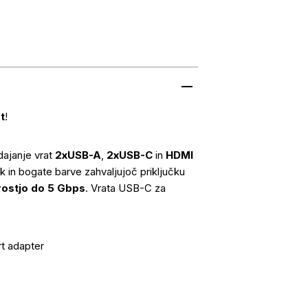
t
!
dajanje vrat
2xUSB-A
,
2xUSB-C
in
HDMI
k in bogate barve zahvaljujoč priključku
rostjo do 5 Gbps
. Vrata USB-C za
t adapter