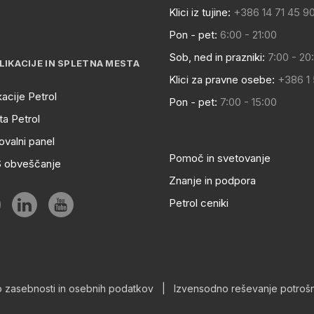
Klici iz tujine:
+386 14 71 45 9
Pon - pet:
6:00 - 21:00
Sob, ned in prazniki:
7:00 - 20
LIKACIJE IN SPLETNA MESTA
Klici za pravne osebe:
+386 1
kacije Petrol
Pon - pet:
7:00 - 15:00
a Petrol
ovalni panel
Pomoč in svetovanje
S obveščanje
Znanje in podpora
Petrol ceniki
o zasebnosti in osebnih podatkov
|
Izvensodno reševanje potrošn