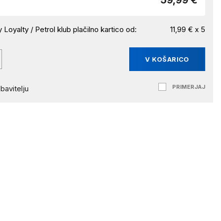
59,99 €
 Loyalty / Petrol klub plačilno kartico od:
11,99 € x 5
V KOŠARICO
PRIMERJAJ
bavitelju