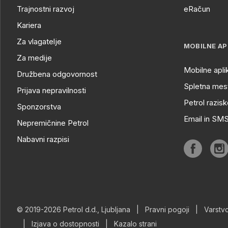
Trajnostni razvoj
eRačun
Kariera
Za vlagatelje
MOBILNE AP
Za medije
Mobilne apli
Družbena odgovornost
Spletna mest
Prijava nepravilnosti
Petrol razisk
Sponzorstva
Email in SM
Nepremičnine Petrol
Nabavni razpisi
© 2019-2026 Petrol d.d., Ljubljana
|
Pravni pogoji
|
Varstv
|
Izjava o dostopnosti
|
Kazalo strani