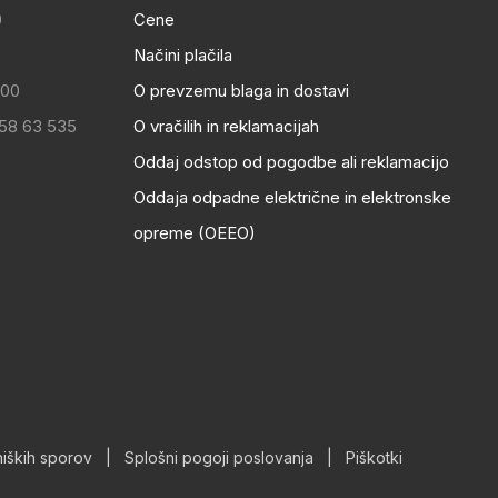
0
Cene
Načini plačila
:00
O prevzemu blaga in dostavi
 58 63 535
O vračilih in reklamacijah
Oddaj odstop od pogodbe ali reklamacijo
Oddaja odpadne električne in elektronske
opreme (OEEO)
iških sporov
|
Splošni pogoji poslovanja
|
Piškotki