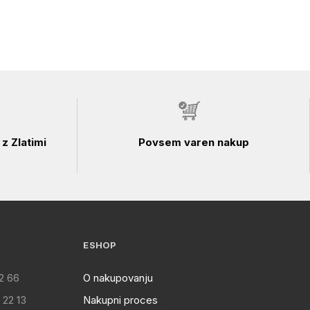
z Zlatimi
Povsem varen nakup
ESHOP
2 66
O nakupovanju
 22 13
Nakupni proces