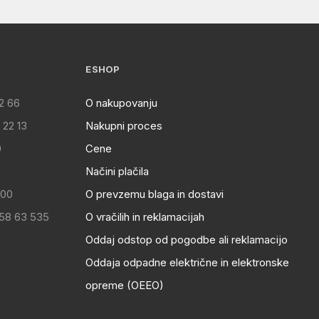
ESHOP
2 66
O nakupovanju
 22 13
Nakupni proces
0
Cene
Načini plačila
:00
O prevzemu blaga in dostavi
 58 63 535
O vračilih in reklamacijah
Oddaj odstop od pogodbe ali reklamacijo
Oddaja odpadne električne in elektronske
opreme (OEEO)