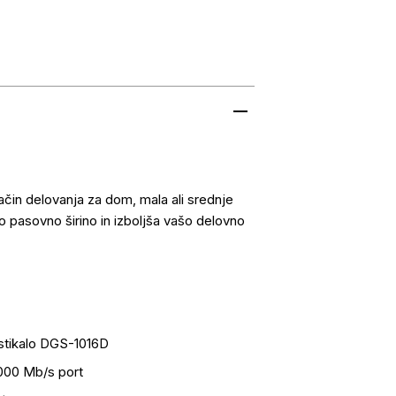
in delovanja za dom, mala ali srednje
jo pasovno širino in izboljša vašo delovno
tikalo DGS-1016D
1000 Mb/s port