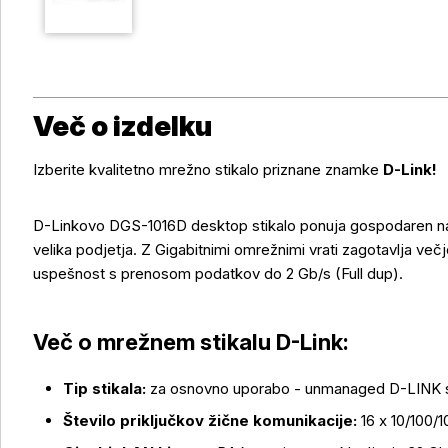
Več o izdelku
Izberite kvalitetno mrežno stikalo priznane znamke
D-Link!
D-Linkovo DGS-1016D desktop stikalo ponuja gospodaren nač
velika podjetja. Z Gigabitnimi omrežnimi vrati zagotavlja več
uspešnost s prenosom podatkov do 2 Gb/s (Full dup).
Več o mrežnem stikalu D-Link:
Tip stikala:
za osnovno uporabo - unmanaged D-LINK s
Več o izdelku
Število priključkov žične komunikacije:
16 x 10/100/