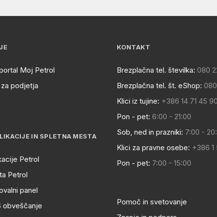
JE
KONTAKT
portal Moj Petrol
Brezplačna tel. številka:
080 2
za podjetja
Brezplačna tel. št. eShop:
080
Klici iz tujine:
+386 14 71 45 9
Pon - pet:
6:00 - 21:00
Sob, ned in prazniki:
7:00 - 20
LIKACIJE IN SPLETNA MESTA
Klici za pravne osebe:
+386 1
kacije Petrol
Pon - pet:
7:00 - 15:00
a Petrol
ovalni panel
Pomoč in svetovanje
S obveščanje