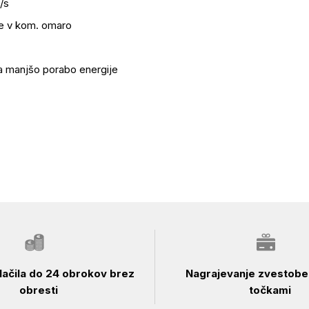
/s
e v kom. omaro
za manjšo porabo energije
ačila do 24 obrokov brez
Nagrajevanje zvestobe 
obresti
točkami