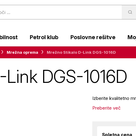
ilnost
Petrol klub
Poslovne rešitve
Moj
Mrežna oprema
Mrežno Stikalo D-Link DGS-1016D
D-Link DGS-1016D
Izberite kvalitetno 
Preberite več
Spletna cena