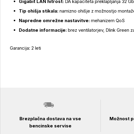
Gigabit LAN hitrost:
DA kapaciteta preklapljanja 32 Gb
Tip ohišja stikala:
namizno ohišje z možnostjo montaž
Napredne omrežne nastavitve:
mehanizem QoS
Dodatne informacije:
brez ventilatorjev, Dlink Green 
Garancija: 2 leti
Brezplačna dostava na vse
Možnost pl
bencinske servise