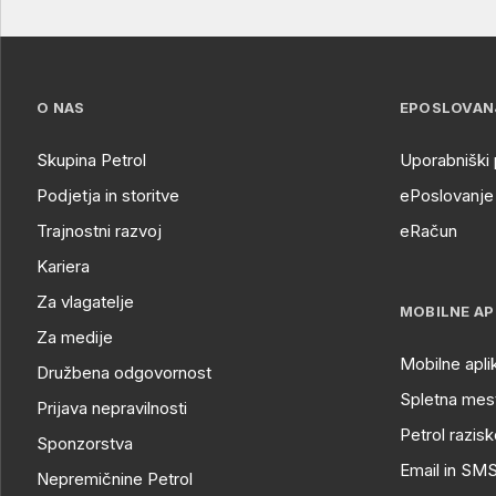
O NAS
EPOSLOVAN
Skupina Petrol
Uporabniški 
Podjetja in storitve
ePoslovanje 
Trajnostni razvoj
eRačun
Kariera
Za vlagatelje
MOBILNE AP
Za medije
Mobilne apli
Družbena odgovornost
Spletna mest
Prijava nepravilnosti
Petrol razisk
Sponzorstva
Email in SM
Nepremičnine Petrol