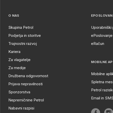
O NAS
EPOSLOVAN
Skupina Petrol
Uporabniški 
Podjetja in storitve
ePoslovanje 
Trajnostni razvoj
eRačun
Kariera
Za vlagatelje
MOBILNE AP
Za medije
Mobilne apli
Družbena odgovornost
Spletna mest
Prijava nepravilnosti
Petrol razisk
Sponzorstva
Email in SM
Nepremičnine Petrol
Nabavni razpisi