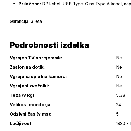
Priloženo:
DP kabel, USB Type-C na Type A kabel, napa
Garancija: 3 leta
Podrobnosti izdelka
Vgrajen TV sprejemnik:
Ne
Zaslon na dotik:
Ne
Vgrajena spletna kamera:
Ne
Vgrajeni zvočniki:
Ne
Podrobnosti izdelka
Teža (v kg):
5.38
Velikost monitorja:
24
Odzivni čas (v ms):
5
Ločljivost:
1920 x 