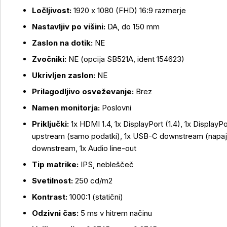
Ločljivost:
1920 x 1080 (FHD) 16:9 razmerje
Nastavljiv po višini:
DA, do 150 mm
Zaslon na dotik:
NE
Zvočniki:
NE (opcija SB521A, ident 154623)
Ukrivljen zaslon:
NE
Prilagodljivo osveževanje:
Brez
Namen monitorja:
Poslovni
Priključki:
1x HDMI 1.4, 1x DisplayPort (1.4), 1x Display
upstream (samo podatki), 1x USB-C downstream (napaj
downstream, 1x Audio line-out
Tip matrike:
IPS, nebleščeč
Več o izdelku
Svetilnost:
250 cd/m2
Kontrast:
1000:1 (statični)
Odzivni čas:
5 ms v hitrem načinu