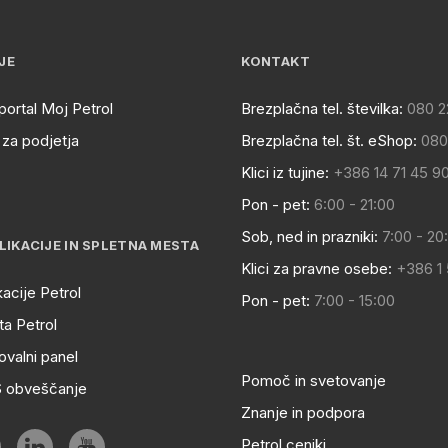
JE
KONTAKT
portal Moj Petrol
Brezplačna tel. številka:
080 2
za podjetja
Brezplačna tel. št. eShop:
080
Klici iz tujine:
+386 14 71 45 9
Pon - pet:
6:00 - 21:00
Sob, ned in prazniki:
7:00 - 20
LIKACIJE IN SPLETNA MESTA
Klici za pravne osebe:
+386 1
kacije Petrol
Pon - pet:
7:00 - 15:00
a Petrol
ovalni panel
Pomoč in svetovanje
S obveščanje
Znanje in podpora
Petrol ceniki