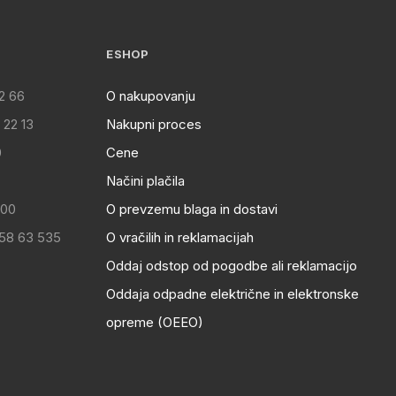
ESHOP
2 66
O nakupovanju
 22 13
Nakupni proces
0
Cene
Načini plačila
:00
O prevzemu blaga in dostavi
 58 63 535
O vračilih in reklamacijah
Oddaj odstop od pogodbe ali reklamacijo
Oddaja odpadne električne in elektronske
opreme (OEEO)