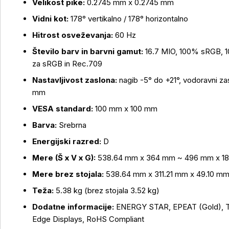
Velikost pike:
0.2745 mm x 0.2745 mm
Vidni kot:
178° vertikalno / 178° horizontalno
Hitrost osveževanja:
60 Hz
Število barv in barvni gamut:
16.7 MIO, 100% sRGB, 1
za sRGB in Rec.709
Nastavljivost zaslona:
nagib -5° do +21°, vodoravni za
mm
VESA standard:
100 mm x 100 mm
Barva:
Srebrna
Energijski razred:
D
Mere (Š x V x G):
538.64 mm x 364 mm ~ 496 mm x 18
Mere brez stojala:
538.64 mm x 311.21 mm x 49.10 m
Teža:
5.38 kg (brez stojala 3.52 kg)
Dodatne informacije:
ENERGY STAR, EPEAT (Gold), TCO
Edge Displays, RoHS Compliant