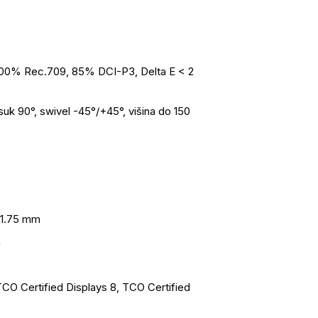
00% Rec.709, 85% DCI-P3, Delta E < 2
suk 90°, swivel -45°/+45°, višina do 150
1.75 mm
m
 Certified Displays 8, TCO Certified