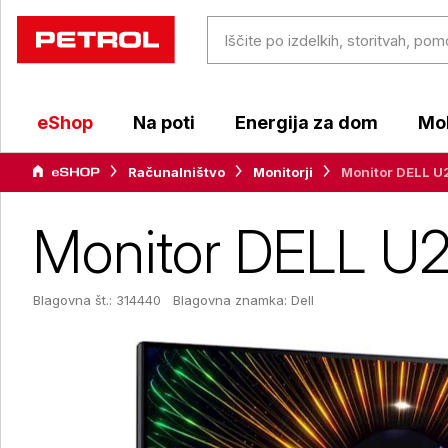
eShop
Na poti
Energija za dom
Mob
Računalništvo
Monitorji
Monitor DELL 
Monitor DELL U
Blagovna št.: 314440
Blagovna znamka:
Dell