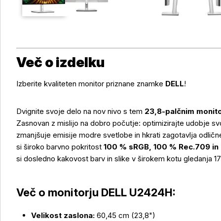
Več o izdelku
Izberite kvaliteten monitor priznane znamke
DELL
!
Dvignite svoje delo na nov nivo s tem
23,8-palčnim monit
Zasnovan z mislijo na dobro počutje: optimizirajte udobje svo
zmanjšuje emisije modre svetlobe in hkrati zagotavlja odličn
si široko barvno pokritost
100 % sRGB, 100 % Rec.709 in
si dosledno kakovost barv in slike v širokem kotu gledanja 17
Več o monitorju DELL U2424H:
Velikost zaslona:
60,45 cm (23,8")