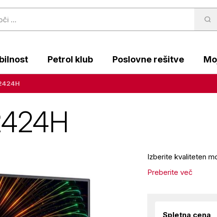
ilnost
Petrol klub
Poslovne rešitve
Moj
U2424H
2424H
Izberite kvaliteten 
Preberite več
Spletna cena