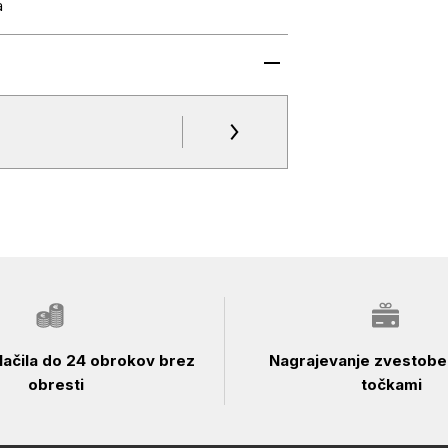
a
ačila do 24 obrokov brez
Nagrajevanje zvestobe 
obresti
točkami