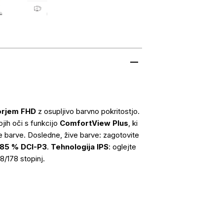
orjem FHD
z osupljivo barvno pokritostjo.
jih oči s funkcijo
ComfortView Plus
, ki
e barve. Dosledne, žive barve: zagotovite
 85 % DCI-P3
.
Tehnologija IPS
: oglejte
8/178 stopinj.