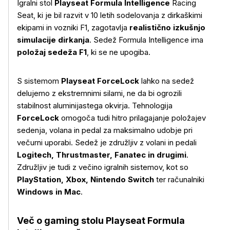
Igralni stol
Playseat Formula Intelligence
Racing
Seat, ki je bil razvit v 10 letih sodelovanja z dirkaškimi
ekipami in vozniki F1, zagotavlja
realistično izkušnjo
simulacije dirkanja
. Sedež Formula Intelligence ima
položaj sedeža F1
, ki se ne upogiba.
S sistemom
Playseat ForceLock
lahko na sedež
delujemo z ekstremnimi silami, ne da bi ogrozili
stabilnost aluminijastega okvirja. Tehnologija
ForceLock
omogoča tudi hitro prilagajanje položajev
sedenja, volana in pedal za maksimalno udobje pri
večurni uporabi. Sedež je združljiv z volani in pedali
Logitech, Thrustmaster, Fanatec in drugimi
.
Združljiv je tudi z večino igralnih sistemov, kot so
PlayStation, Xbox, Nintendo Switch
ter računalniki
Windows in Mac
.
Več o gaming stolu Playseat Formula