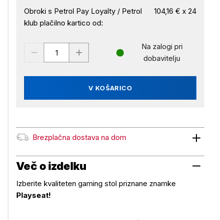
Obroki s Petrol Pay Loyalty / Petrol
104,16 € x 24
klub plačilno kartico od:
Na zalogi pri
dobavitelju
V KOŠARICO
Brezplačna dostava na dom
Brezplačna dostava na dom
Več o izdelku
Izberite kvaliteten gaming stol priznane znamke
Playseat!