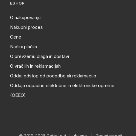
ESHOP
O nakupovanju
Nakupni proces
Cene
Načini plačila
O prevzemu blaga in dostavi
O vračilih in reklamacijah
Oddaj odstop od pogodbe ali reklamacijo
Oddaja odpadne električne in elektronske opreme
(OEEO)
© 2019-2026 Petrol d.d., Ljubljana
|
Pravni pogoji