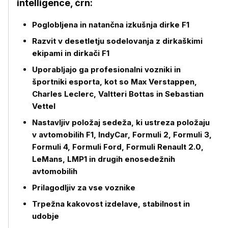
intelligence, črn:
Poglobljena in natančna izkušnja dirke F1
Razvit v desetletju sodelovanja z dirkaškimi
ekipami in dirkači F1
Uporabljajo ga profesionalni vozniki in
športniki esporta, kot so Max Verstappen,
Več o izdelku
Charles Leclerc, Valtteri Bottas in Sebastian
Vettel
Nastavljiv položaj sedeža, ki ustreza položaju
v avtomobilih F1, IndyCar, Formuli 2, Formuli 3,
Formuli 4, Formuli Ford, Formuli Renault 2.0,
LeMans, LMP1 in drugih enosedežnih
avtomobilih
Prilagodljiv za vse voznike
Trpežna kakovost izdelave, stabilnost in
udobje