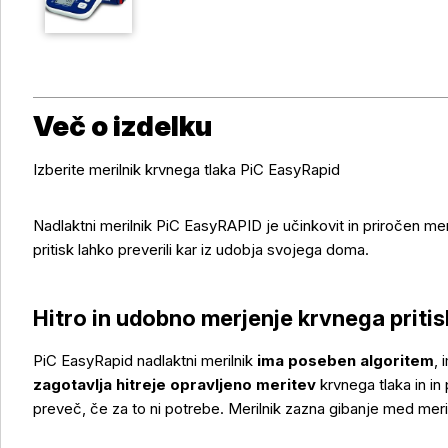
Več o izdelku
Izberite merilnik krvnega tlaka PiC EasyRapid
Nadlaktni merilnik PiC EasyRAPID je učinkovit in priročen me
pritisk lahko preverili kar iz udobja svojega doma.
Hitro in udobno merjenje krvnega priti
PiC EasyRapid nadlaktni merilnik
ima poseben algoritem
,
zagotavlja hitreje opravljeno meritev
krvnega tlaka in in 
preveč, če za to ni potrebe. Merilnik zazna gibanje med meritv