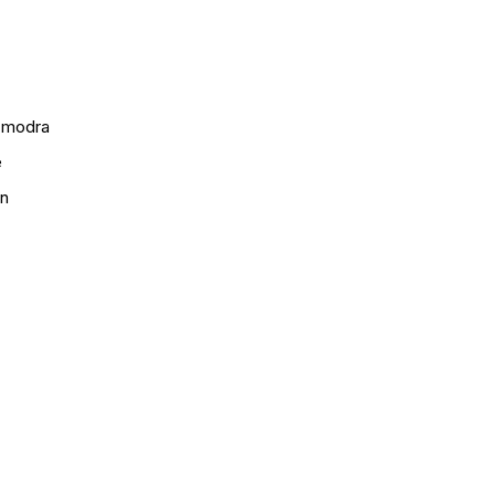
 modra
e
en