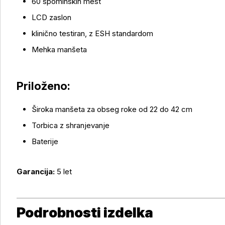
60 spominskih mest
LCD zaslon
klinično testiran, z ESH standardom
Mehka manšeta
Priloženo:
Široka manšeta za obseg roke od 22 do 42 cm
Torbica z shranjevanje
Baterije
Garancija:
5 let
Podrobnosti izdelka