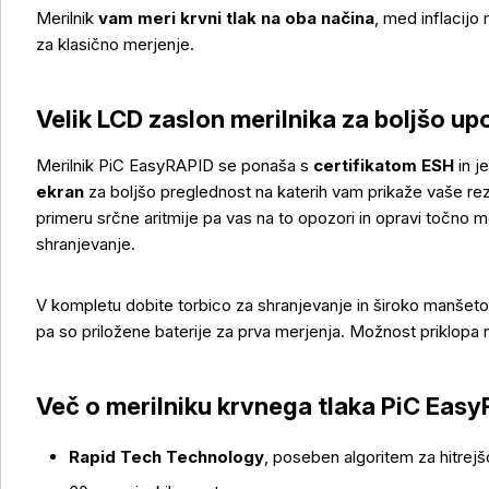
Merilnik
vam meri krvni tlak na oba načina
, med inflacijo
za klasično merjenje.
Velik LCD zaslon merilnika za boljšo up
Merilnik PiC EasyRAPID se ponaša s
certifikatom ESH
in j
ekran
za boljšo preglednost na katerih vam prikaže vaše rezu
primeru srčne aritmije pa vas na to opozori in opravi točno 
shranjevanje.
Več o izdelku
V kompletu dobite torbico za shranjevanje in široko manšet
pa so priložene baterije za prva merjenja. Možnost priklopa 
Več o merilniku krvnega tlaka PiC Eas
Rapid Tech Technology
, poseben algoritem za hitrej