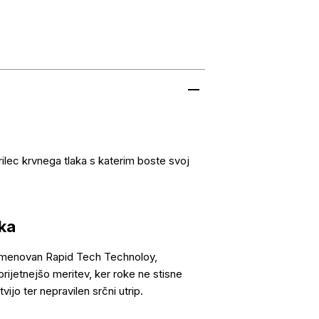
rilec krvnega tlaka s katerim boste svoj
ska
 imenovan Rapid Tech Technoloy,
prijetnejšo meritev, ker roke ne stisne
ijo ter nepravilen srčni utrip.