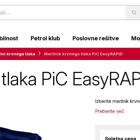
ilnost
Petrol klub
Poslovne rešitve
Moj
lci krvnega tlaka
Merilnik krvnega tlaka PiC EasyRAPID
 tlaka PiC EasyRA
Izberite merilnik kr
Preberite več
Spletna cena