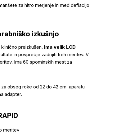
 manšete za hitro merjenje in med deflacijo
orabniško izkušnjo
e klinično preizkušen.
Ima velik LCD
ltate in povprečje zadnjih treh meritev. V
meritev. Ima 60 spominskih mest za
o za obseg roke od 22 do 42 cm, aparatu
na adapter.
yRAPID
šo meritev