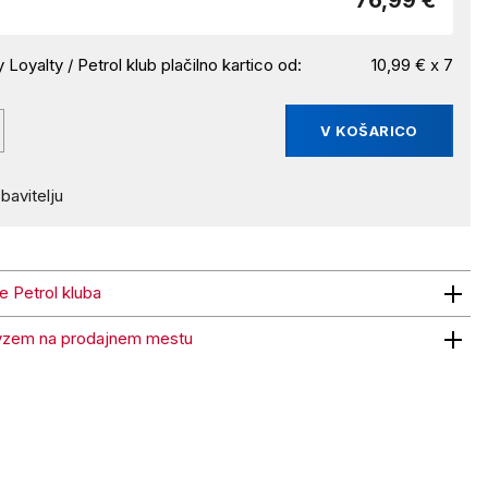
76,99 €
 Loyalty / Petrol klub plačilno kartico od:
10,99 € x 7
V KOŠARICO
bavitelju
ne Petrol kluba
trol kluba
vzem na prodajnem mestu
 na prodajnem mestu