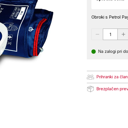
Obroki s Petrol Pay
Na zalogi pri do
Prihranki za čla
Prihranki za člane Pe
Brezplačen pre
Brezplačen prevzem