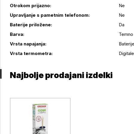
Otrokom prijazno:
Ne
Upravljanje s pametnim telefonom:
Ne
Baterije priložene:
Da
Podrobnosti izdelka
Barva:
Temno
Vrsta napajanja:
Baterij
Vrsta termometra:
Digital
Najbolje prodajani izdelki