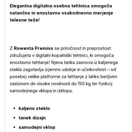
Elegantna digitalna osebna tehtnica omogoča
natančno in enostavno vsakodnevno merjenje
telesne teže!
Z
Rowenta
Premiss
se priročnost in preprostost
združujeta v digitalni kopalniški tehtnici, ki omogoča
enostavno tehtanje! Njena tanka zasnova iz kaljenega
stekla zagotavlja izjemno udobje in učinkovitost – od
posebej velike platforme za tehtanje z lahko berljivim
Več o izdelku
zaslonom do visoke nosilnosti do 150 kg ter funkcij
samodejnega vklopa in izklopa.
kaljeno steklo
tanek dizajn
samodejni vklop