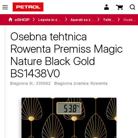
Lepota in zdravje
Aparati za zdravje
Tehtnice
Osebna tehtnica Rowenta Premiss Magic Nature Black Gold BS1438V0
Osebna tehtnica
Rowenta Premiss Magic
Nature Black Gold
BS1438V0
Blagovna št.: 335662
Blagovna znamka:
Rowenta