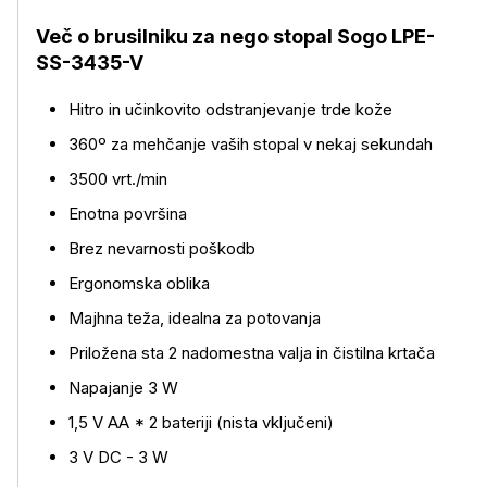
Več o brusilniku za nego stopal Sogo LPE-
SS-3435-V
Hitro in učinkovito odstranjevanje trde kože
360º za mehčanje vaših stopal v nekaj sekundah
3500 vrt./min
Več o izdelku
Enotna površina
Brez nevarnosti poškodb
Ergonomska oblika
Majhna teža, idealna za potovanja
Priložena sta 2 nadomestna valja in čistilna krtača
Napajanje 3 W
1,5 V AA * 2 bateriji (nista vključeni)
3 V DC - 3 W