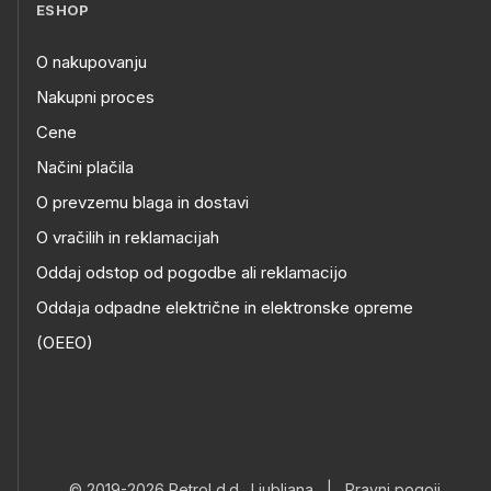
ESHOP
O nakupovanju
Nakupni proces
Cene
Načini plačila
O prevzemu blaga in dostavi
O vračilih in reklamacijah
Oddaj odstop od pogodbe ali reklamacijo
Oddaja odpadne električne in elektronske opreme
(OEEO)
© 2019-2026 Petrol d.d., Ljubljana
|
Pravni pogoji