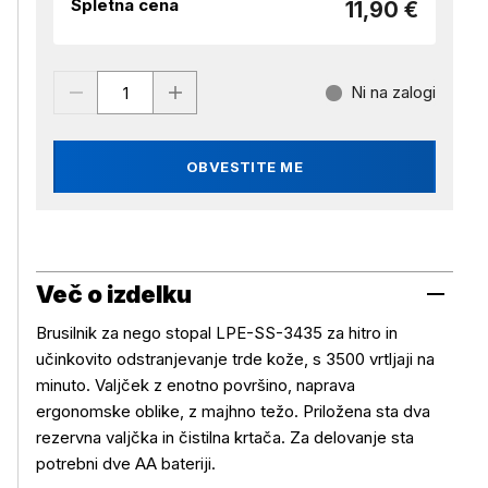
Spletna cena
11,90 €
Ni na zalogi
OBVESTITE ME
Več o izdelku
Brusilnik za nego stopal LPE-SS-3435 za hitro in
učinkovito odstranjevanje trde kože, s 3500 vrtljaji na
minuto. Valjček z enotno površino, naprava
ergonomske oblike, z majhno težo. Priložena sta dva
rezervna valjčka in čistilna krtača. Za delovanje sta
potrebni dve AA bateriji.