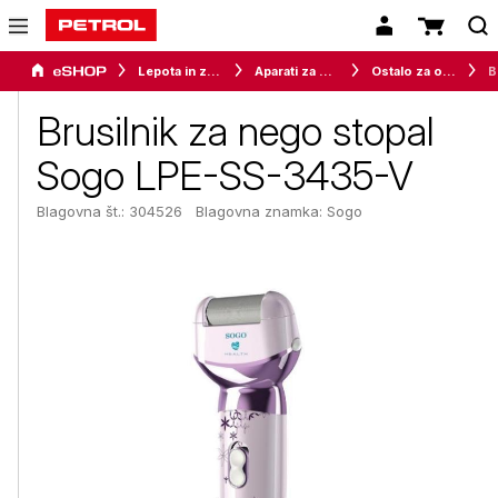
Lepota in zdravje
Aparati za osebno nego
Ostalo za osebno nego
Bru
Brusilnik za nego stopal
Sogo LPE-SS-3435-V
Blagovna št.: 304526
Blagovna znamka:
Sogo