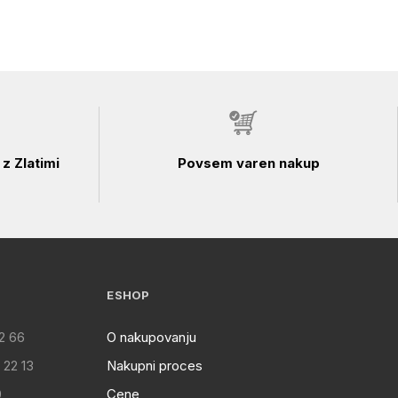
z Zlatimi
Povsem varen nakup
ESHOP
2 66
O nakupovanju
 22 13
Nakupni proces
0
Cene