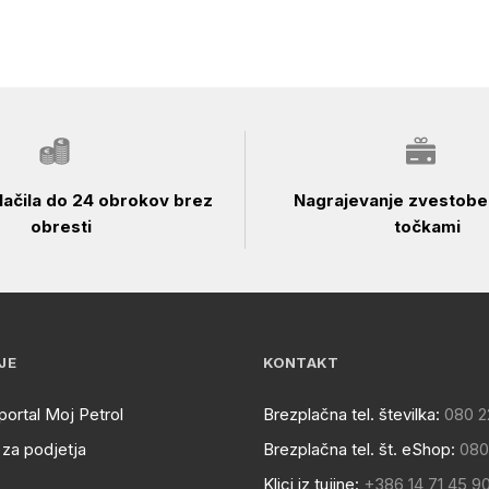
ačila do 24 obrokov brez
Nagrajevanje zvestobe 
obresti
točkami
JE
KONTAKT
portal Moj Petrol
Brezplačna tel. številka:
080 2
za podjetja
Brezplačna tel. št. eShop:
080
Klici iz tujine:
+386 14 71 45 9