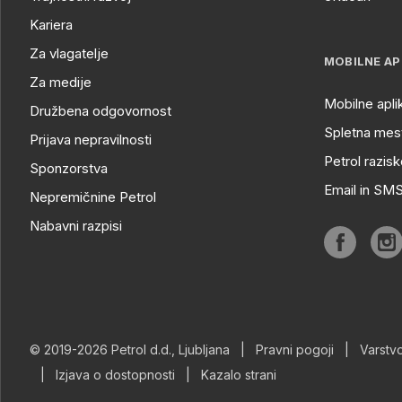
Kariera
Za vlagatelje
MOBILNE AP
Za medije
Mobilne apli
Družbena odgovornost
Spletna mest
Prijava nepravilnosti
Petrol razisk
Sponzorstva
Email in SM
Nepremičnine Petrol
Nabavni razpisi
© 2019-2026 Petrol d.d., Ljubljana
|
Pravni pogoji
|
Varstv
|
Izjava o dostopnosti
|
Kazalo strani