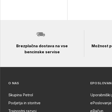
Brezplačna dostava na vse
Možnost pl
bencinske servise
O NAS
EPOSLOVAN
Skupina Petrol
Uporabniški 
Podjetja in storitve
ePoslovanje 
Trajnostni razvoj
eRačun