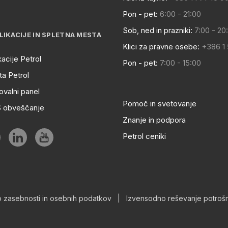
Pon - pet:
6:00 - 21:00
Sob, ned in prazniki:
7:00 - 20
LIKACIJE IN SPLETNA MESTA
Klici za pravne osebe:
+386 1
kacije Petrol
Pon - pet:
7:00 - 15:00
a Petrol
ovalni panel
Pomoč in svetovanje
S obveščanje
Znanje in podpora
Petrol ceniki
o zasebnosti in osebnih podatkov
|
Izvensodno reševanje potrošn