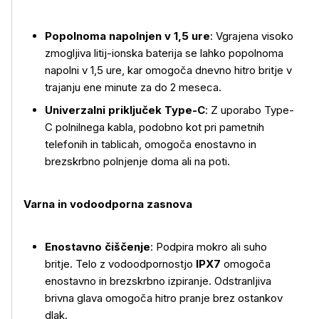
Popolnoma napolnjen v 1,5 ure
: Vgrajena visoko
zmogljiva litij-ionska baterija se lahko popolnoma
Več o izdelku
napolni v 1,5 ure, kar omogoča dnevno hitro britje v
trajanju ene minute za do 2 meseca.
Univerzalni priključek Type-C
: Z uporabo Type-
C polnilnega kabla, podobno kot pri pametnih
telefonih in tablicah, omogoča enostavno in
brezskrbno polnjenje doma ali na poti.
Varna in vodoodporna zasnova
Enostavno čiščenje
: Podpira mokro ali suho
britje. Telo z vodoodpornostjo
IPX7
omogoča
enostavno in brezskrbno izpiranje. Odstranljiva
brivna glava omogoča hitro pranje brez ostankov
dlak.