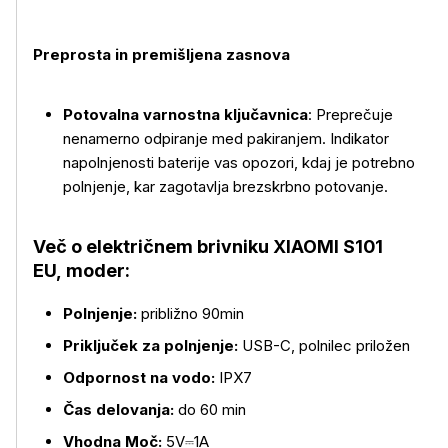
Preprosta in premišljena zasnova
Potovalna varnostna ključavnica
: Preprečuje
nenamerno odpiranje med pakiranjem. Indikator
napolnjenosti baterije vas opozori, kdaj je potrebno
polnjenje, kar zagotavlja brezskrbno potovanje.
Več o električnem brivniku XIAOMI S101
EU, moder:
Polnjenje:
približno 90min
Priključek za polnjenje:
USB-C, polnilec priložen
Odpornost na vodo:
IPX7
Čas delovanja:
do 60 min
Vhodna Moč:
5V⎓1A