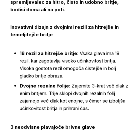
spremljevalec za hitro, čisto in udobno britje,
bodisi doma ali na poti.
Inovativni dizajn z dvojnimi rezili za hitrejše in
temeljitejše britje
18 rezil za hitrejše britje
: Vsaka glava ima 18
rezil, kar zagotavlja visoko učinkovitost britja.
Visoka gostota rezil omogoča čistejše in bolj
gladko britje obraza.
Dvojne rezalne folije
: Zajemite 3-krat več dlak z
enim britjem. Trije sklopi dvojnih rezalnih folij
zajamejo več dlak kot enojne, s čimer se izboljša
učinkovitost britja in prihrani čas.
3 neodvisne plavajoče brivne glave