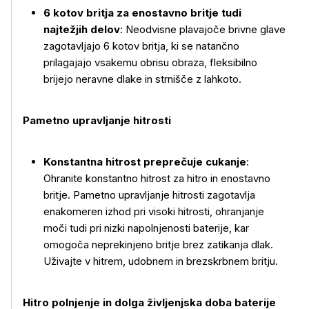
6 kotov britja za enostavno britje tudi
najtežjih delov
: Neodvisne plavajoče brivne glave
zagotavljajo 6 kotov britja, ki se natančno
prilagajajo vsakemu obrisu obraza, fleksibilno
brijejo neravne dlake in strnišče z lahkoto.
Pametno upravljanje hitrosti
Konstantna hitrost preprečuje cukanje
:
Ohranite konstantno hitrost za hitro in enostavno
britje. Pametno upravljanje hitrosti zagotavlja
enakomeren izhod pri visoki hitrosti, ohranjanje
moči tudi pri nizki napolnjenosti baterije, kar
omogoča neprekinjeno britje brez zatikanja dlak.
Uživajte v hitrem, udobnem in brezskrbnem britju.
Hitro polnjenje in dolga življenjska doba baterije