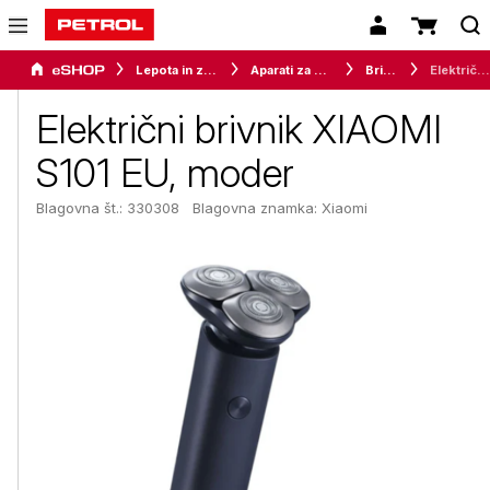
Lepota in zdravje
Aparati za osebno nego
Brivniki
Električni brivnik XIAOMI S101 EU, moder
Električni brivnik XIAOMI
S101 EU, moder
Blagovna št.: 330308
Blagovna znamka:
Xiaomi