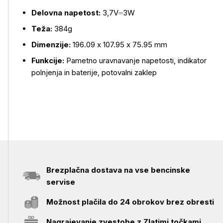
Delovna napetost:
3,7V⎓3W
Teža:
384g
Dimenzije:
196.09 x 107.95 x 75.95 mm
Funkcije:
Pametno uravnavanje napetosti, indikator
polnjenja in baterije, potovalni zaklep
Brezplačna dostava na vse bencinske
servise
Možnost plačila do 24 obrokov brez obresti
Nagrajevanje zvestobe z Zlatimi točkami