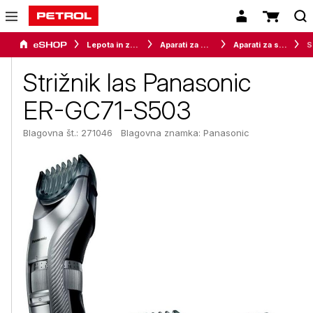
Lepota in zdravje
Aparati za osebno nego
Aparati za striženje las
St
Strižnik las Panasonic
ER-GC71-S503
Blagovna št.: 271046
Blagovna znamka:
Panasonic