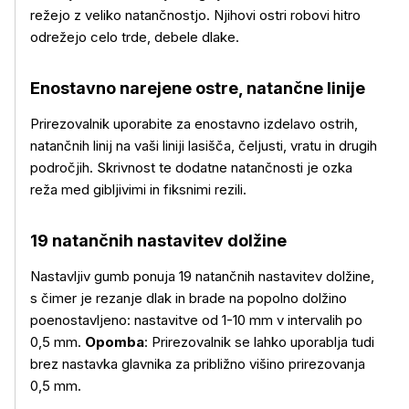
režejo z veliko natančnostjo. Njihovi ostri robovi hitro
odrežejo celo trde, debele dlake.
Enostavno narejene ostre, natančne linije
Prirezovalnik uporabite za enostavno izdelavo ostrih,
natančnih linij na vaši liniji lasišča, čeljusti, vratu in drugih
področjih. Skrivnost te dodatne natančnosti je ozka
reža med gibljivimi in fiksnimi rezili.
19 natančnih nastavitev dolžine
Nastavljiv gumb ponuja 19 natančnih nastavitev dolžine,
Več o izdelku
s čimer je rezanje dlak in brade na popolno dolžino
poenostavljeno: nastavitve od 1-10 mm v intervalih po
0,5 mm.
Opomba
: Prirezovalnik se lahko uporablja tudi
brez nastavka glavnika za približno višino prirezovanja
0,5 mm.