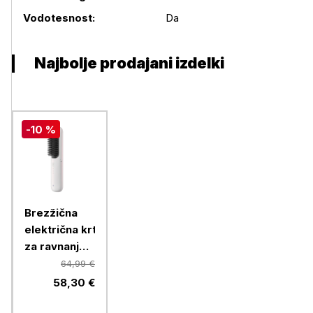
Vodotesnost:
Da
Najbolje prodajani izdelki
-10 %
Brezžična
električna krtača
za ravnanje
las Xiaomi
64,99 €
58,30 €