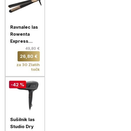
Ravnalec las
Rowenta
Express
Shine Argan
49,80 €
Oil
26,80 €
SF4630F0
za 30 Zlatih
točk
-42 %
Sušilnik las
Studio Dry