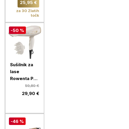
Vitality
25,95 €
Spider +
za 30 Zlatih
potovalni
točk
etui
-50 %
Sušilnik za
lase
Rowenta Pro
Power+
59,80 €
CV7243F0
29,90 €
-46 %