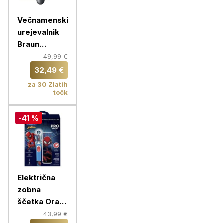
Večnamenski
urejevalnik
Braun
Multigroomer
49,99 €
AIO 3500
32,49 €
za 30 Zlatih
točk
-41 %
Električna
zobna
ščetka Oral-
B Kids Pro
43,99 €