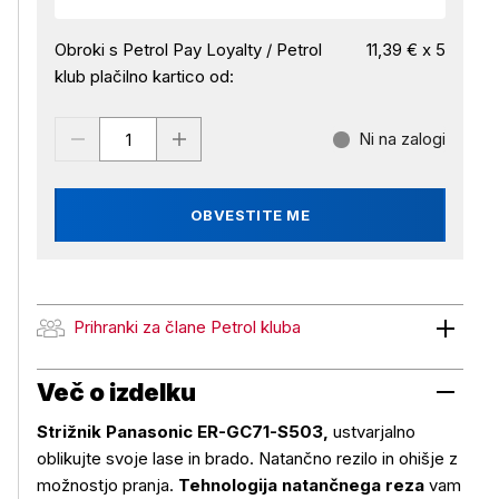
Obroki s Petrol Pay Loyalty / Petrol
11,39 € x 5
klub plačilno kartico od:
Ni na zalogi
OBVESTITE ME
Prihranki za člane Petrol kluba
Prihranki za člane Petrol kluba
Več o izdelku
Strižnik Panasonic ER-GC71-S503,
ustvarjalno
oblikujte svoje lase in brado. Natančno rezilo in ohišje z
možnostjo pranja.
Tehnologija natančnega reza
vam