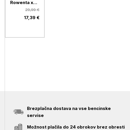
Rowenta x
Karl
29,99 €
Lagerfeld
17,39 €
CV581LF0
Brezplačna dostava na vse bencinske
servise
Možnost plačila do 24 obrokov brez obresti