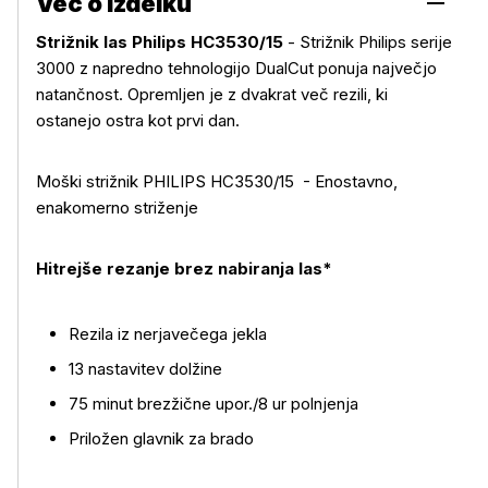
Več o izdelku
Strižnik las Philips HC3530/15
- Strižnik Philips serije
3000 z napredno tehnologijo DualCut ponuja največjo
natančnost. Opremljen je z dvakrat več rezili, ki
ostanejo ostra kot prvi dan.
Moški strižnik PHILIPS HC3530/15 - Enostavno,
enakomerno striženje
Hitrejše rezanje brez nabiranja las*
Rezila iz nerjavečega jekla
13 nastavitev dolžine
75 minut brezžične upor./8 ur polnjenja
Priložen glavnik za brado