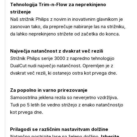
Tehnologija Trim-n-Flow za neprekinjeno
striženje
Naš strižnik Philips z novim in inovativnim glavnikom je
zasnovan tako, da preprečuje nabiranje las na strižniku,
da lahko neprekinjeno strižete od začetka do konca.
Največja natančnost z dvakrat več rezili
Strižnik Philips serije 3000 z napredno tehnologijo
DualCut nudi največjo natančnost. Opremljen je z
dvakrat več rezili, ki ostanejo ostra kot prvega dne.
Za popolno in varno prirezovanje
Samoostrilna jeklena rezila so neverjetno vzdržljiva.
Tudi po 5 letih še vedno strižejo z enako natančnostjo
kot prvega dne.
Prilagodi se različnim nastavitvam dolžine
Natančno postrizite lase na želeno dolžino.
Izberite