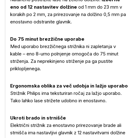
eno od 12 nastavitev dolžine
od 1 mm do 23 mm v
korakih po 2 mm, za prirezovanje na dolžino 0,5 mm pa
enostavno odstranite glavnik.
Do 75 minut brezžične uporabe
Med uporabo brezžičnega strižnika ni zapletanja v
kable – eno 8-urno polnjenje omogoča do 75 minut
striženja. Za neprekinjeno striženje pa ga pustite
priklopljenega.
Ergonomska oblika za več udobja in lažjo uporabo
Strižnik Philips ima teksturiran ročaj za lažjo uporabo.
Tako lahko lase strižete udobno in enostavno.
Ukroti brado in strnišče
Električni strižnik za enostavno prirezovanje brade ali
Več o izdelku
strnišča ima nastavljivi glavnik z 12 nastavitvami dolžine