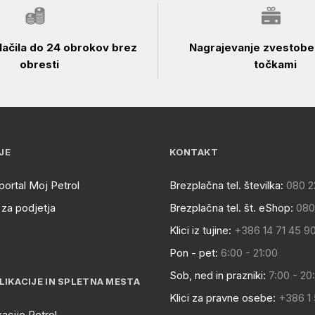
ačila do 24 obrokov brez
Nagrajevanje zvestobe 
obresti
točkami
JE
KONTAKT
portal Moj Petrol
Brezplačna tel. številka:
080 2
za podjetja
Brezplačna tel. št. eShop:
080
Klici iz tujine:
+386 14 71 45 9
Pon - pet:
6:00 - 21:00
Sob, ned in prazniki:
7:00 - 20
LIKACIJE IN SPLETNA MESTA
Klici za pravne osebe:
+386 1
kacije Petrol