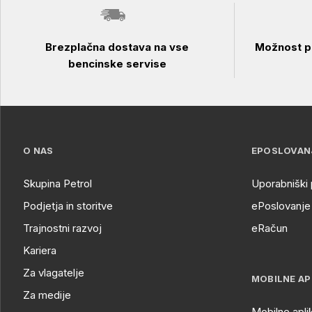
Brezplačna dostava na vse
Možnost pl
bencinske servise
O NAS
EPOSLOVAN
Skupina Petrol
Uporabniški 
Podjetja in storitve
ePoslovanje 
Trajnostni razvoj
eRačun
Kariera
Za vlagatelje
MOBILNE AP
Za medije
Mobilne apli