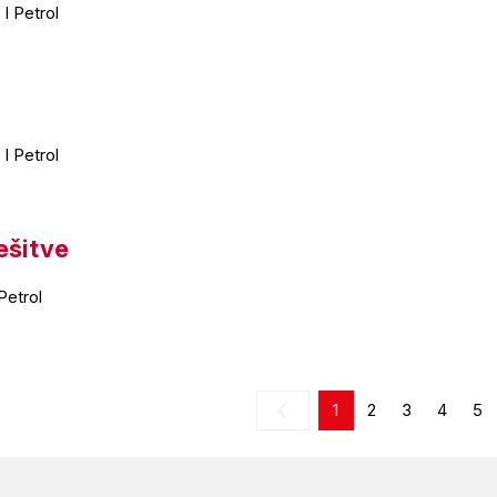
I Petrol
I Petrol
ešitve
Petrol
1
2
3
4
5