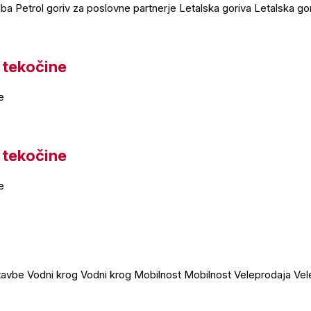
a Petrol goriv za poslovne partnerje Letalska goriva Letalska go
 tekočine
e
 tekočine
e
Stavbe Vodni krog Vodni krog Mobilnost Mobilnost Veleprodaja V