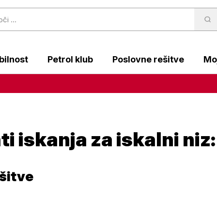
ilnost
Petrol klub
Poslovne rešitve
Moj
ti iskanja za iskalni ni
šitve