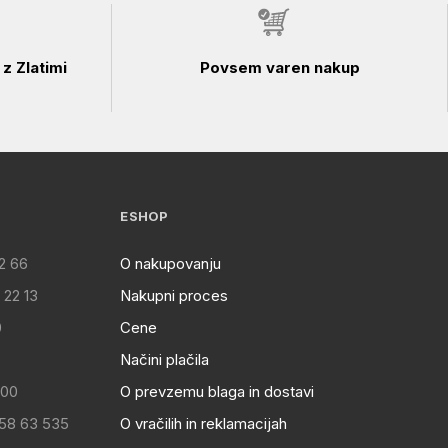
z Zlatimi
Povsem varen nakup
ESHOP
2 66
O nakupovanju
 22 13
Nakupni proces
0
Cene
Načini plačila
:00
O prevzemu blaga in dostavi
 58 63 535
O vračilih in reklamacijah