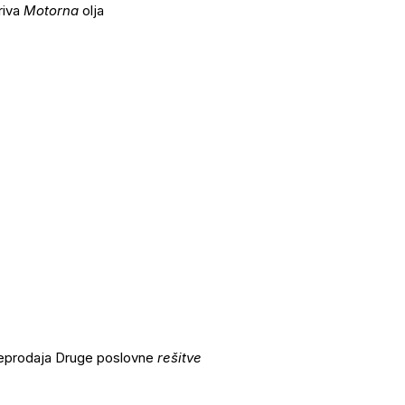
riva
Motorna
olja
eleprodaja Druge poslovne
rešitve