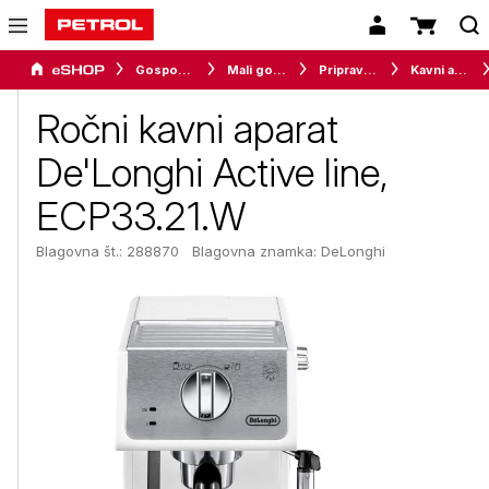
Gospodinjski aparati
Mali gospodinjski aparati
Priprava napitkov
Kavni aparati
Ročni kavni aparat
De'Longhi Active line,
ECP33.21.W
Blagovna št.: 288870
Blagovna znamka:
DeLonghi