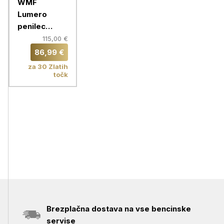
WMF
Lumero
penilec
mleka
115,00 €
86,99 €
za 30 Zlatih
točk
Brezplačna dostava na vse bencinske
servise