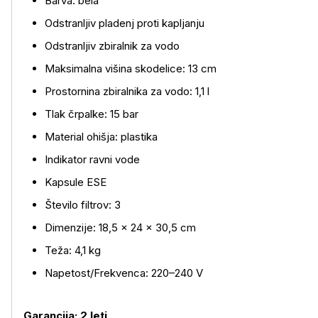
Barva: bela
Odstranljiv pladenj proti kapljanju
Odstranljiv zbiralnik za vodo
Maksimalna višina skodelice: 13 cm
Prostornina zbiralnika za vodo: 1,1 l
Tlak črpalke: 15 bar
Material ohišja: plastika
Indikator ravni vode
Kapsule ESE
Število filtrov: 3
Dimenzije: 18,5 × 24 × 30,5 cm
Teža: 4,1 kg
Napetost/Frekvenca: 220–240 V
Garancija: 2 leti