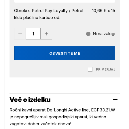
Obroki s Petrol Pay Loyalty / Petrol
10,66 € x 15
klub plačilno kartico od:
Ni na zalogi
OBVESTITE ME
PRIMERJAJ
Več o izdelku
Ročni kavni aparat De'Longhi Active line, ECP33.21.W
je nepogrešljiv mali gospodinjski aparat, ki vedno
zagotovi dober začetek dneva!