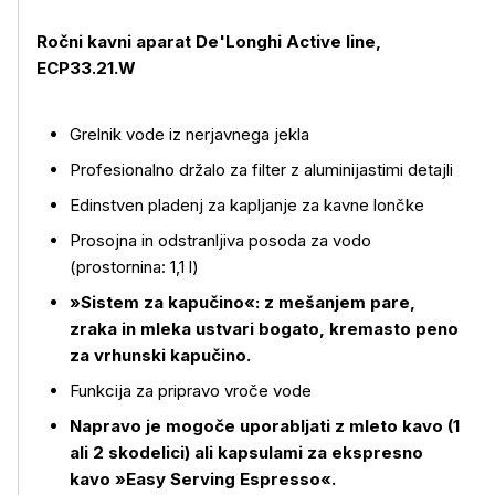
Ročni kavni aparat De'Longhi Active line,
ECP33.21.W
Grelnik vode iz nerjavnega jekla
Profesionalno držalo za filter z aluminijastimi detajli
Edinstven pladenj za kapljanje za kavne lončke
Prosojna in odstranljiva posoda za vodo
(prostornina: 1,1 l)
»Sistem za kapučino«: z mešanjem pare,
zraka in mleka ustvari bogato, kremasto peno
za vrhunski kapučino.
Funkcija za pripravo vroče vode
Napravo je mogoče uporabljati z mleto kavo (1
ali 2 skodelici) ali kapsulami za ekspresno
kavo »Easy Serving Espresso«.