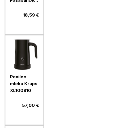
Pasabahce
Timeless,
270 ml, 4
18,59 €
kos, steklo
Penilec
mleka Krups
XL100810
57,00 €