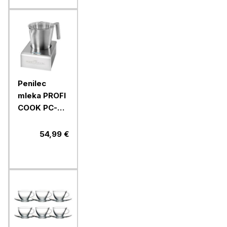
Penilec
mleka PROFI
COOK PC-
MS1032, 650
W
54,99 €