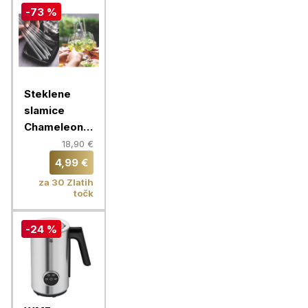
-73 %
Steklene
slamice
Chameleon,
16 slamic, 9
18,90 €
mm
4,99 €
za 30 Zlatih
točk
-24 %