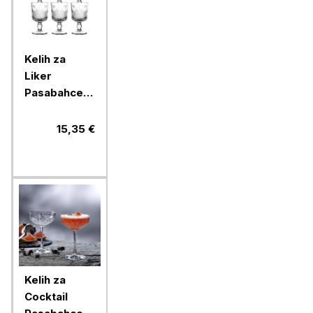
Kelih za
Liker
Pasabahce
Timeless, 60
ml, 6 kos,
15,35 €
steklo
Kelih za
Cocktail