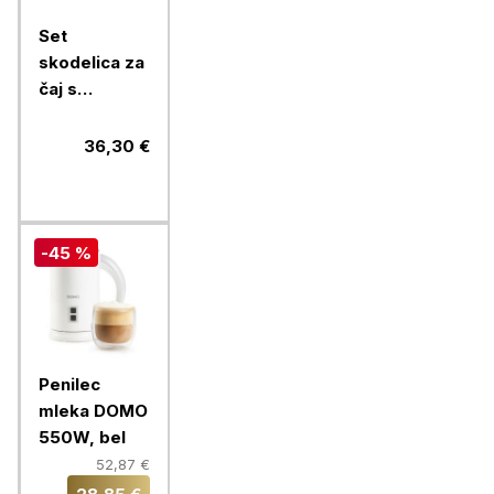
Set
skodelica za
čaj s
podstavkom
Pasabahce
36,30 €
Penguen,
215 ml, 6
kos, steklo
-45 %
Penilec
mleka DOMO
550W, bel
52,87 €