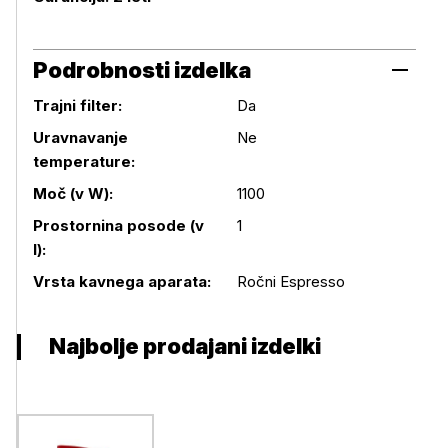
Podrobnosti izdelka
Trajni filter:
Da
Uravnavanje
Ne
temperature:
Podrobnosti izdelka
Moč (v W):
1100
Prostornina posode (v
1
l):
Vrsta kavnega aparata:
Ročni Espresso
Najbolje prodajani izdelki