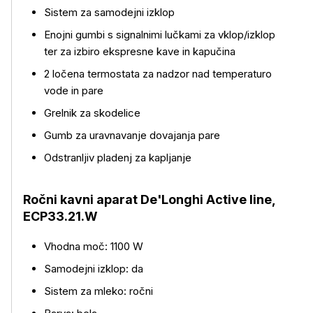
Sistem za samodejni izklop
Enojni gumbi s signalnimi lučkami za vklop/izklop
ter za izbiro ekspresne kave in kapučina
2 ločena termostata za nadzor nad temperaturo
vode in pare
Grelnik za skodelice
Gumb za uravnavanje dovajanja pare
Več o izdelku
Odstranljiv pladenj za kapljanje
Ročni kavni aparat De'Longhi Active line,
ECP33.21.W
Vhodna moč: 1100 W
Samodejni izklop: da
Sistem za mleko: ročni