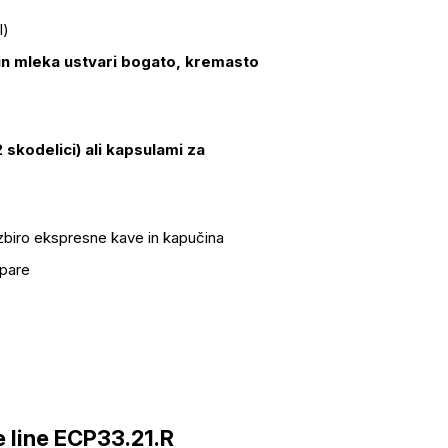
l)
in mleka ustvari bogato, kremasto
 skodelici) ali kapsulami za
 izbiro ekspresne kave in kapučina
 pare
 line ECP33.21.R