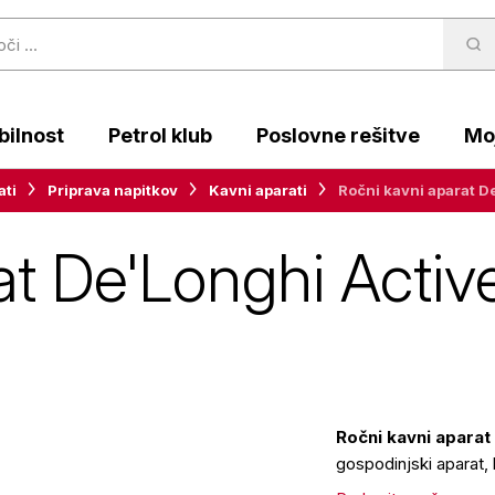
ilnost
Petrol klub
Poslovne rešitve
Moj
ati
Priprava napitkov
Kavni aparati
Ročni kavni aparat D
t De'Longhi Active
Ročni kavni aparat
gospodinjski aparat,