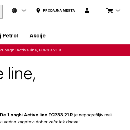
PRODAJNA MESTA
 Petrol
Akcije
e'Longhi Active line, ECP33.21.R
 line,
 De'Longhi Active line ECP33.21.R
je nepogrešljiv mali
 ki vedno zagotovi dober začetek dneva!