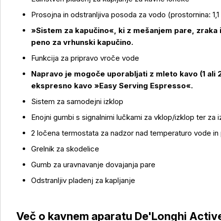
Prosojna in odstranljiva posoda za vodo (prostornina: 1,1 
»Sistem za kapučino«, ki z mešanjem pare, zraka 
peno za vrhunski kapučino.
Funkcija za pripravo vroče vode
Napravo je mogoče uporabljati z mleto kavo (1 ali 2
ekspresno kavo »Easy Serving Espresso«.
Sistem za samodejni izklop
Enojni gumbi s signalnimi lučkami za vklop/izklop ter za
2 ločena termostata za nadzor nad temperaturo vode in
Grelnik za skodelice
Gumb za uravnavanje dovajanja pare
Odstranljiv pladenj za kapljanje
Več o izdelku
Več o kavnem aparatu De'Longhi Active