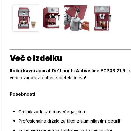
Več o izdelku
Ročni kavni aparat De'Longhi Active line ECP33.21.R
je 
vedno zagotovi dober začetek dneva!
Posebnosti
Grelnik vode iz nerjavečega jekla
Profesionalno držalo za filter z aluminijastimi detajli
Edinstven pladenj za kapljanje za kavne lončke