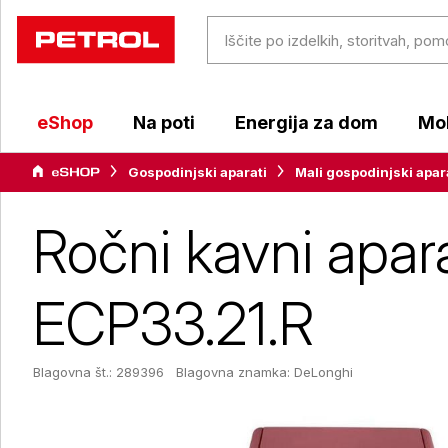
eShop
Na poti
Energija za dom
Mob
Gospodinjski aparati
Mali gospodinjski apar
Ročni kavni apara
ECP33.21.R
Blagovna št.: 289396
Blagovna znamka:
DeLonghi