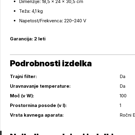
Dimenzije: 18,5 × 24 × 30,5 cm
Teža: 4,1 kg
Napetost/Frekvenca: 220–240 V
Garancija: 2 leti
Podrobnosti izdelka
Trajni filter:
Da
Uravnavanje temperature:
Da
Podrobnosti izdelka
Moč (v W):
100
Prostornina posode (v l):
1
Vrsta kavnega aparata:
Ročni 