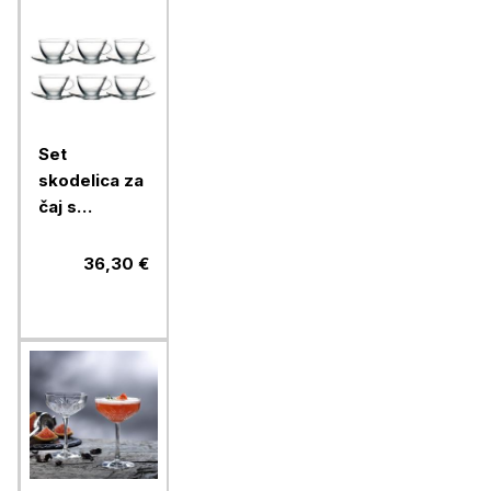
Set
skodelica za
čaj s
podstavkom
Pasabahce
36,30 €
Penguen,
215 ml, 6
kos, steklo