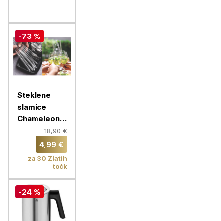
-73 %
Steklene
slamice
Chameleon,
16 slamic, 9
18,90 €
mm
4,99 €
za 30 Zlatih
točk
-24 %