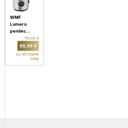
WMF
Lumero
penilec
mleka
115,00 €
86,99 €
za 30 Zlatih
točk