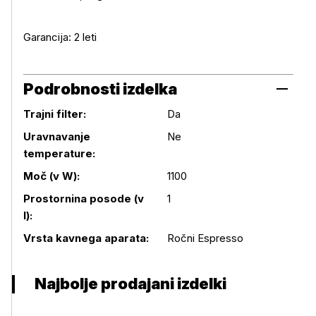
Garancija: 2 leti
Podrobnosti izdelka
Trajni filter:
Da
Uravnavanje
Ne
temperature:
Podrobnosti izdelka
Moč (v W):
1100
Prostornina posode (v
1
l):
Vrsta kavnega aparata:
Ročni Espresso
Najbolje prodajani izdelki