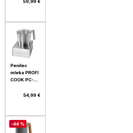
W
59,99 €
Penilec
mleka PROFI
COOK PC-
MS1032, 650
W
54,99 €
-44 %