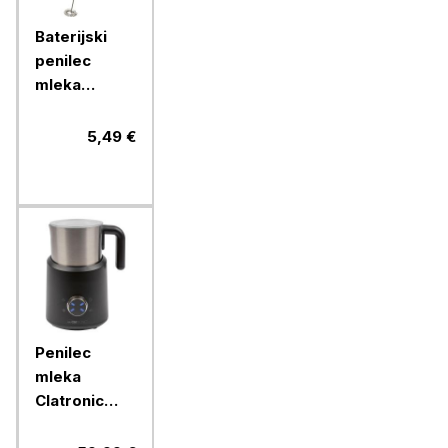
Baterijski
penilec
mleka
Clatronic,
MS3089
5,49 €
Penilec
mleka
Clatronic
MS3812, 500