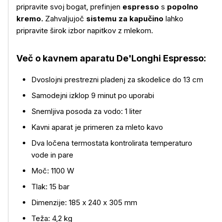
pripravite svoj bogat, prefinjen
espresso
s
popolno
kremo.
Zahvaljujoč
sistemu za kapučino
lahko
pripravite širok izbor napitkov z mlekom.
Več o kavnem aparatu De'Longhi Espresso:
Dvoslojni prestrezni pladenj za skodelice do 13 cm
Samodejni izklop 9 minut po uporabi
Več o izdelku
Snemljiva posoda za vodo: 1 liter
Kavni aparat je primeren za mleto kavo
Dva ločena termostata kontrolirata temperaturo
vode in pare
Moč: 1100 W
Tlak: 15 bar
Dimenzije: 185 x 240 x 305 mm
Teža: 4,2 kg