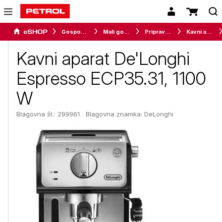
Gospodinjski aparati
Mali gospodinjski aparati
Priprava napitkov
Kavni aparati
Kavni aparat De'Longhi
Espresso ECP35.31, 1100
W
Blagovna št.: 299961
Blagovna znamka:
DeLonghi