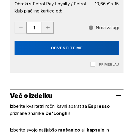
Obroki s Petrol Pay Loyalty / Petrol
10,66 € x 15
klub plačilno kartico od:
Ni na zalogi
OBVESTITE ME
PRIMERJAJ
Več o izdelku
Izberite kvalitetni ročni kavni aparat za
Espresso
priznane znamke
De'Longhi
!
Izberite svojo najljubšo
mešanico
ali
kapsulo
in