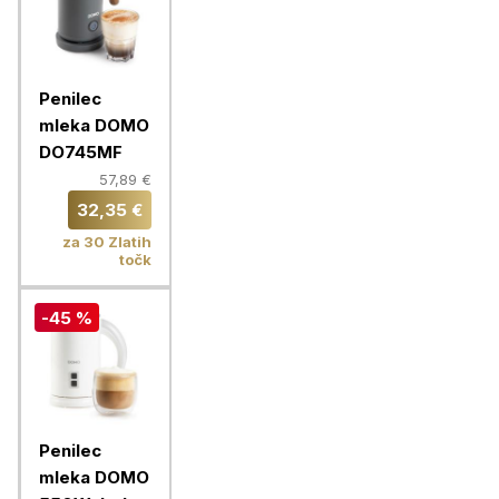
Penilec
mleka DOMO
DO745MF
57,89 €
32,35 €
za 30 Zlatih
točk
-45 %
Penilec
mleka DOMO