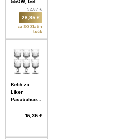
550W, bel
52,87 €
28,85 €
za 30 Zlatih
točk
Kelih za
Liker
Pasabahce
Timeless, 60
ml, 6 kos,
15,35 €
steklo