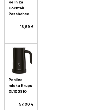
Kelih za
Cocktail
Pasabahce
Timeless,
270 ml, 4
18,59 €
kos, steklo
Penilec
mleka Krups
XL100810
57,00 €