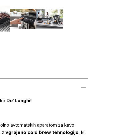
mke
De'Longhi!
s polno avtomatskih aparatom za kavo
u z
vgrajeno cold brew tehnologijo
, ki