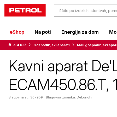
eShop
Na poti
Energija za dom
Mob
Gospodinjski aparati
Mali gospodinjski apar
Kavni aparat De'
ECAM450.86.T, 
Blagovna št.: 307959
Blagovna znamka:
DeLonghi