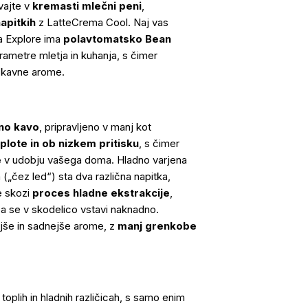
vajte v
kremasti mlečni peni
,
napitkih
z LatteCrema Cool. Naj vas
ta Explore ima
polavtomatsko Bean
arametre mletja in kuhanja, s čimer
ne kavne arome.
eno kavo
, pripravljeno v manj kot
plote in ob nizkem pritisku
, s čimer
e
v udobju vašega doma. Hladno varjena
 („čez led“) sta dva različna napitka,
re skozi
proces hladne ekstrakcije
,
pa se v skodelico vstavi naknadno.
lajše in sadnejše arome, z
manj grenkobe
v toplih in hladnih različicah, s samo enim