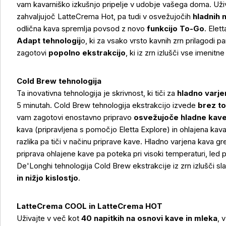
vam kavarniško izkušnjo pripelje v udobje vašega doma. Uži
zahvaljujoč LatteCrema Hot, pa tudi v osvežujočih
hladnih 
odlična kava spremlja povsod z novo
funkcijo To-Go
. Elet
Adapt tehnologij
o, ki za vsako vrsto kavnih zrn prilagodi p
zagotovi
popolno ekstrakcijo
, ki iz zrn izlušči vse imenit
Cold Brew tehnologija
Ta inovativna tehnologija je skrivnost, ki tiči za
hladno varj
5 minutah. Cold Brew tehnologija ekstrakcijo izvede
brez to
vam zagotovi enostavno pripravo
osvežujoče hladne kav
kava (pripravljena s pomočjo Eletta Explore) in ohlajena kava
razlika pa tiči v načinu priprave kave. Hladno varjena kava g
priprava ohlajene kave pa poteka pri visoki temperaturi, led 
De'Longhi tehnologija Cold Brew ekstrakcije iz zrn izlušči s
in nižjo kislostjo
.
LatteCrema COOL in LatteCrema HOT
Uživajte v več kot
40 napitkih na osnovi kave in mleka
, 