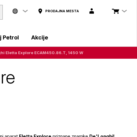
PRODAJNA MESTA
 Petrol
Akcije
ghi Eletta Explore ECAM450.86.T, 1450 W
ore
vni aparat
Eletta Explore
priznane znamke
De'Longhi!