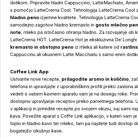
dotikom. Pripravite hladni Cappuccino, LatteMachiato, Ameri
s pomočjo LatteCrema Cool. Tehnologija LatteCrema Cool 
hladno peno
izjemne kvalitete. Tehnologija LatteCrema Co
samodejno zagotovi hladno kremasto in
gosto mlečno pe
note
, mleko pa istočasno ohranja hladno. Za razvajanje ob kla
LatteCrema HOT. LatteCrema Hot je ekskluzivna De'Longhi t
kremasto in obstojno peno
iz mleka ali katere od
rastlins
Cappuccinu ali okusnem Latte Macchiatu s samo enim doti
Coffee Link App
Ustvarite nove recepte,
prilagodite aromo in količino
, za
Več o izdelku
telefona in upravljajte z uporabniškimi profili preko zaslona a
vedeti o vašem kavnem aparatu vam je na dosegu roke. Pra
dostopno upravljanje receptov preko pametnega telefona. U
v aplikaciji in priredite recepte po svojem okusu, saj sami n
kava. Povežite aparat s Coffe Link aplikacijo, v kateri vam je
toplo in hladno kavo ter mleko, tam pa najdete tudi dostop 
bogatejšo izkušnjo kave.