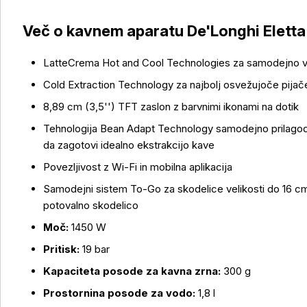
Več o kavnem aparatu De'Longhi Eletta
LatteCrema Hot and Cool Technologies za samodejno v
Cold Extraction Technology za najbolj osvežujoče pijač
8,89 cm (3,5'') TFT zaslon z barvnimi ikonami na dotik
Tehnologija Bean Adapt Technology samodejno prilagodi 
da zagotovi idealno ekstrakcijo kave
Povezljivost z Wi-Fi in mobilna aplikacija
Samodejni sistem To-Go za skodelice velikosti do 16 c
potovalno skodelico
Moč:
1450 W
Pritisk:
19 bar
Kapaciteta posode za kavna zrna:
300 g
Prostornina posode za vodo:
1,8 l