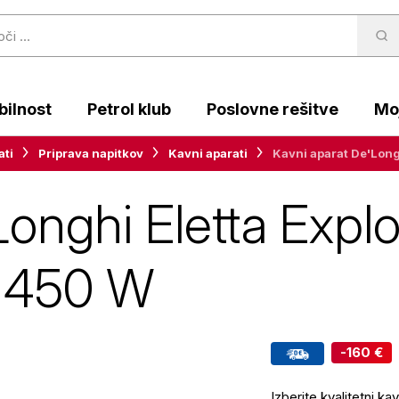
ilnost
Petrol klub
Poslovne rešitve
Moj
ati
Priprava napitkov
Kavni aparati
Kavni aparat De'Lon
Longhi Eletta Expl
1450 W
-160 €
Izberite kvalitetni ka