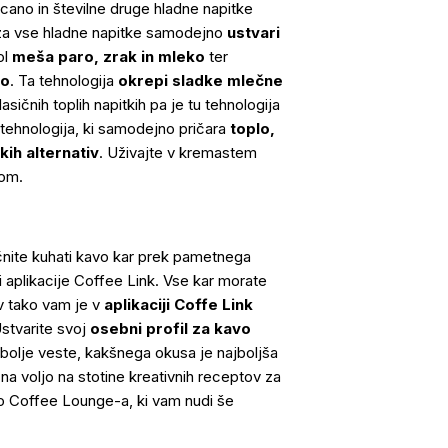
cano in številne druge hladne napitke
za vse hladne napitke samodejno
ustvari
ol
meša paro, zrak in mleko
ter
no
. Ta tehnologija
okrepi sladke mlečne
sičnih toplih napitkih pa je tu tehnologija
ehnologija, ki samodejno pričara
toplo,
kih alternativ
. Uživajte v kremastem
kom.
čnite kuhati kavo kar prek pametnega
li aplikacije Coffee Link. Vse kar morate
v tako vam je v
aplikaciji Coffe Link
stvarite svoj
osebni profil za kavo
ajbolje veste, kakšnega okusa je najboljša
 na voljo na stotine kreativnih receptov za
do Coffee Lounge-a, ki vam nudi še