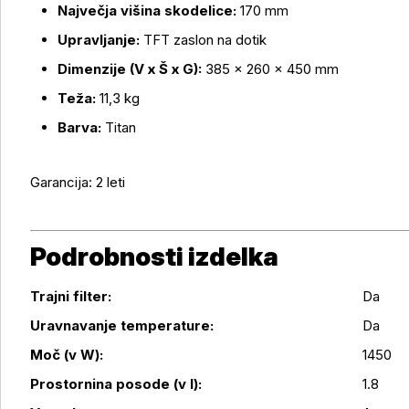
Največja višina skodelice:
170 mm
Upravljanje:
TFT zaslon na dotik
Dimenzije (V x Š x G):
385 × 260 × 450 mm
Teža:
11,3 kg
Barva:
Titan
Garancija: 2 leti
Podrobnosti izdelka
Trajni filter:
Da
Uravnavanje temperature:
Da
Podrobnosti izdelka
Moč (v W):
1450
Prostornina posode (v l):
1.8