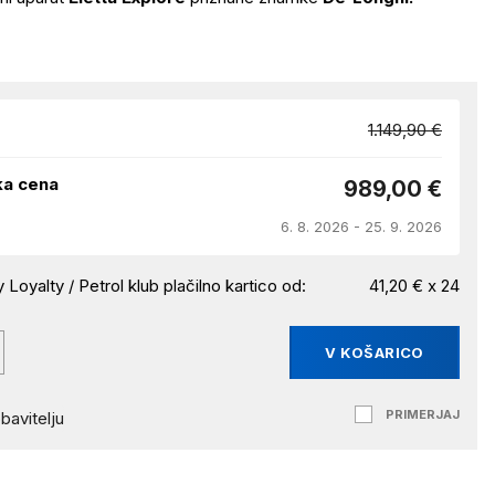
1.149,90 €
ka cena
989,00 €
6. 8. 2026 - 25. 9. 2026
 Loyalty / Petrol klub plačilno kartico od:
41,20 € x 24
V KOŠARICO
PRIMERJAJ
bavitelju