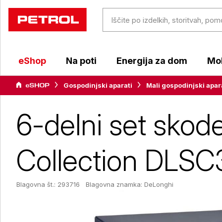
eShop
Na poti
Energija za dom
Mob
Gospodinjski aparati
Mali gospodinjski apar
6-delni set skod
Collection DLS
Blagovna št.: 293716
Blagovna znamka:
DeLonghi