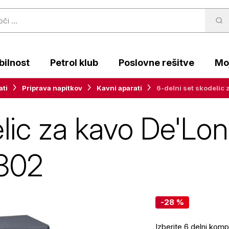
ilnost
Petrol klub
Poslovne rešitve
Moj
ati
Priprava napitkov
Kavni aparati
6-delni set skodelic
elic za kavo De'Lo
C302
-28 %
Izberite 6 delni kom