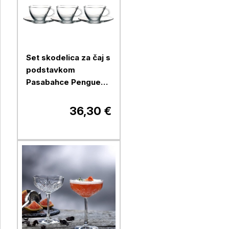
Set skodelica za čaj s
podstavkom
Pasabahce Penguen,
215 ml, 6 kos, steklo
36,30 €