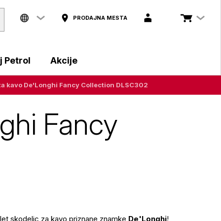
PRODAJNA MESTA
 Petrol
Akcije
 za kavo De'Longhi Fancy Collection DLSC302
nghi Fancy
plet skodelic za kavo priznane znamke
De'Longhi
!