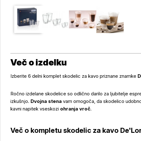
Več o izdelku
Izberite 6 delni komplet skodelic za kavo priznane znamke
D
Ročno izdelane skodelice so odlično darilo za ljubitelje espr
izkušnjo.
Dvojna stena
vam omogoča, da skodelico udobno dr
kavni napitek vseskozi
ohranja vroč
.
Več o kompletu skodelic za kavo De'Lo