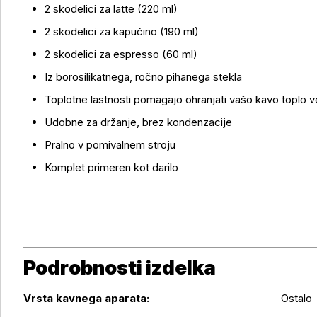
2 skodelici za latte (220 ml)
2 skodelici za kapučino (190 ml)
Več o izdelku
2 skodelici za espresso (60 ml)
Iz borosilikatnega, ročno pihanega stekla
Toplotne lastnosti pomagajo ohranjati vašo kavo toplo ve
Udobne za držanje, brez kondenzacije
Pralno v pomivalnem stroju
Komplet primeren kot darilo
Podrobnosti izdelka
Podrobnosti izdelka
Vrsta kavnega aparata:
Ostalo