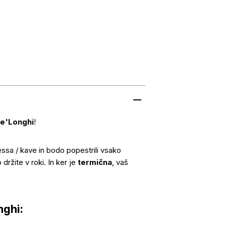
e'Longhi
!
essa / kave in bodo popestrili vsako
žite v roki. In ker je
termična
, vaš
nghi: