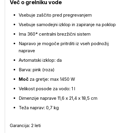
Več o grelniku vode
Vsebuje zaščito pred pregrevanjem
Vsebuje samodejni izklop in zapiranje na poklop
Ima 360* centralni brezžični sistem
Več o izdelku
Napravo je mogoče pritrditi iz vseh podnožij
naprave
Avtomatski izklop: da
Barva: pink (roza)
Moč
za gretje: max 1450 W
Velikost posode za vodo: 1 l
Dimenzije naprave 11,6 x 21,4 x 18,5 cm
Teža naprav: 0,7 kg
Garancija: 2 leti