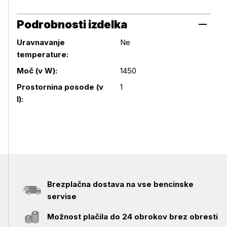
Podrobnosti izdelka
Uravnavanje
Ne
temperature:
Podrobnosti izdelka
Moč (v W):
1450
Prostornina posode (v
1
l):
Brezplačna dostava na vse bencinske
servise
Možnost plačila do 24 obrokov brez obresti