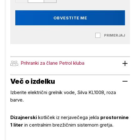
OBVESTITE ME
PRIMERJAJ
Prihranki za člane Petrol kluba
Prihranki za člane Petrol kluba
Več o izdelku
Izberite električni grelnik vode, Silva KL1008, roza
barve.
Dizajnerski
kotliček iz nerjavečega jekla
prostornine
1 liter
in centralnim brezžičnim sistemom gretja.