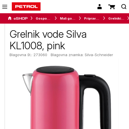
Gospodinjski aparati
Mali gospodinjski aparati
Priprava napitkov
Grelniki vode
Grelnik vode Silva
KL1008, pink
Blagovna št.: 273060
Blagovna znamka:
Silva-Schneider