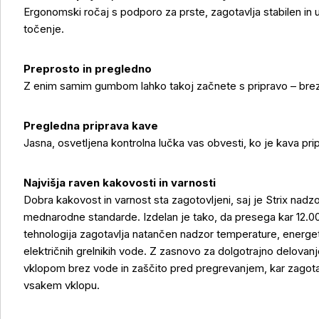
Ergonomski ročaj s podporo za prste, zagotavlja stabilen in
točenje.
Preprosto in pregledno
Z enim samim gumbom lahko takoj začnete s pripravo – brez z
Pregledna priprava kave
Jasna, osvetljena kontrolna lučka vas obvesti, ko je kava prip
Najvišja raven kakovosti in varnosti
Dobra kakovost in varnost sta zagotovljeni, saj je Strix nadz
mednarodne standarde. Izdelan je tako, da presega kar 12.0
tehnologija zagotavlja natančen nadzor temperature, energet
električnih grelnikih vode. Z zasnovo za dolgotrajno delovanj
vklopom brez vode in zaščito pred pregrevanjem, kar zagotav
vsakem vklopu.