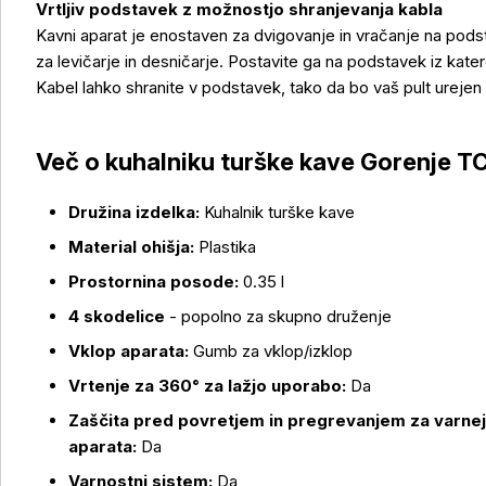
Vrtljiv podstavek z možnostjo shranjevanja kabla
Kavni aparat je enostaven za dvigovanje in vračanje na podsta
za levičarje in desničarje. Postavite ga na podstavek iz kater
Več o izdelku
Kabel lahko shranite v podstavek, tako da bo vaš pult urejen 
Več o kuhalniku turške kave Gorenje
Družina izdelka:
Kuhalnik turške kave
Material ohišja:
Plastika
Prostornina posode:
0.35 l
4 skodelice
- popolno za skupno druženje
Vklop aparata:
Gumb za vklop/izklop
Vrtenje za 360° za lažjo uporabo:
Da
Zaščita pred povretjem in pregrevanjem za varnej
aparata:
Da
Varnostni sistem:
Da