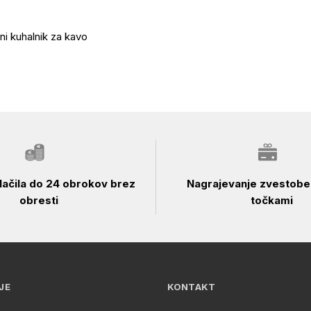
čni kuhalnik za kavo
ačila do 24 obrokov brez
Nagrajevanje zvestobe 
obresti
točkami
JE
KONTAKT