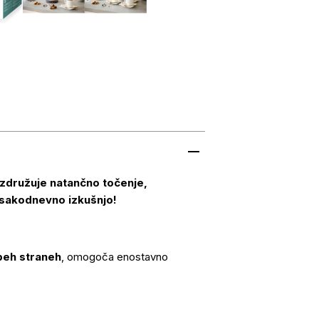
 združuje natančno točenje,
vsakodnevno izkušnjo!
obeh straneh
, omogoča enostavno