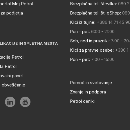
portal Moj Petrol
Brezplačna tel. številka:
080 2
za podjetja
Brezplačna tel. št. eShop:
080
Klici iz tujine:
+386 14 71 45 9
Pon - pet:
6:00 - 21:00
Sob, ned in prazniki:
7:00 - 20
LIKACIJE IN SPLETNA MESTA
Klici za pravne osebe:
+386 1
kacije Petrol
Pon - pet:
7:00 - 15:00
a Petrol
ovalni panel
Pomoč in svetovanje
S obveščanje
Znanje in podpora
Petrol ceniki