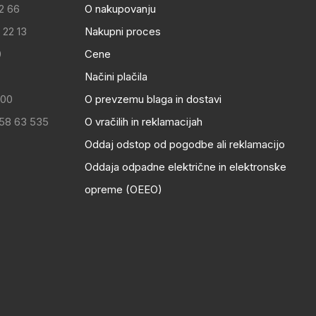
2 66
O nakupovanju
 22 13
Nakupni proces
0
Cene
Načini plačila
:00
O prevzemu blaga in dostavi
 58 63 535
O vračilih in reklamacijah
Oddaj odstop od pogodbe ali reklamacijo
Oddaja odpadne električne in elektronske
opreme (OEEO)