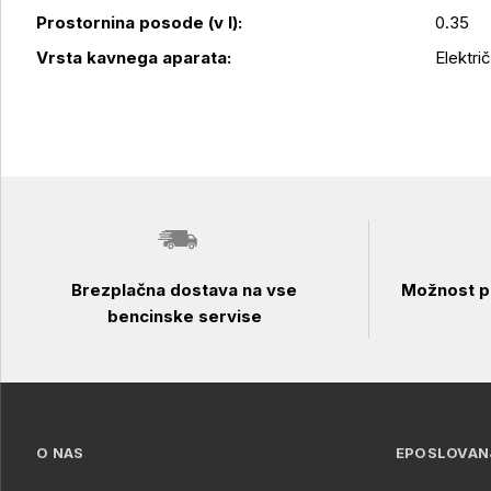
Podrobnosti izdelka
Prostornina posode (v l):
0.35
Vrsta kavnega aparata:
Elektri
Brezplačna dostava na vse
Možnost pl
bencinske servise
O NAS
EPOSLOVAN