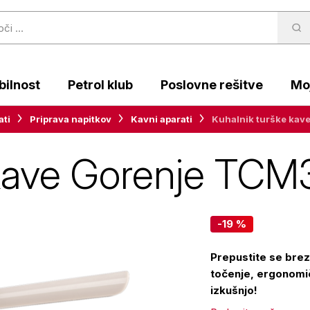
ilnost
Petrol klub
Poslovne rešitve
Moj
ati
Priprava napitkov
Kavni aparati
Kuhalnik turške kav
 kave Gorenje TCM
-19 %
Prepustite se brez
točenje, ergonomi
izkušnjo!