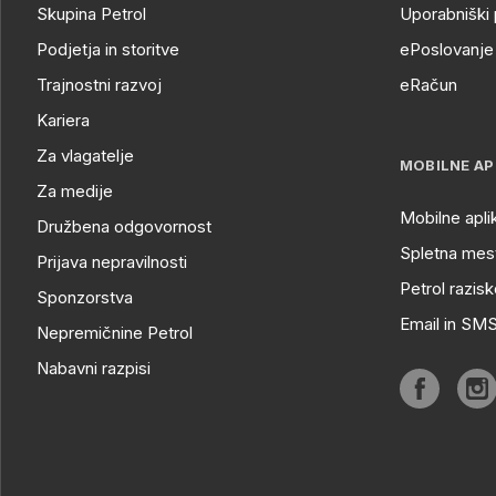
Skupina Petrol
Uporabniški 
Podjetja in storitve
ePoslovanje 
Trajnostni razvoj
eRačun
Kariera
Za vlagatelje
MOBILNE AP
Za medije
Mobilne apli
Družbena odgovornost
Spletna mest
Prijava nepravilnosti
Petrol razisk
Sponzorstva
Email in SM
Nepremičnine Petrol
Nabavni razpisi