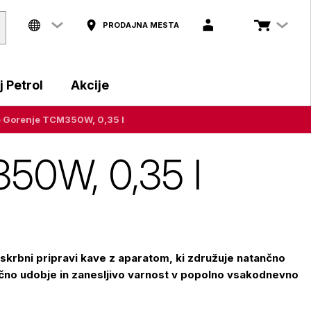
PRODAJNA MESTA
 Petrol
Akcije
e Gorenje TCM350W, 0,35 l
350W, 0,35 l
skrbni pripravi kave z aparatom, ki združuje natančno
čno udobje in zanesljivo varnost v popolno vsakodnevno