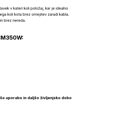
vek v kateri koli položaj, kar je idealno
ega koli kota brez omejitev zaradi kabla.
in brez nereda.
 TCM350W:
šo uporabo in daljšo življenjsko dobo