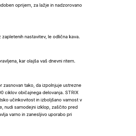
 udoben oprijem, za lažje in nadzorovano
apletenih nastavitev, le odlična kava.
ravljena, kar olajša vaš dnevni ritem.
or zasnovan tako, da izpolnjuje ustrezne
00 ciklov običajnega delovanja. STRIX
sko učinkovitost in izboljšano varnost v
e, nudi samodejni izklop, zaščito pred
lja varno in zanesljivo uporabo pri