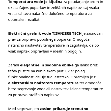
Temperatura vode je ključna
za poudarjanje arom in
okusa čajev, poparkov in zeliščnih napitkov, saj vsaka
vrsta zahteva natančno določeno temperaturo za
optimalen rezultat.
Električni grelnik vode TISANIERE TECH
je zasnovan
prav za pripravo popolnega poparka. Omogoča
natančno nastavitev temperature in zagotavlja, da bo
vsak napitek pripravljen v idealnih pogojih.
Zaradi
elegantne in sodobne oblike
ga lahko brez
težav pustite na kuhinjskem pultu, kjer poleg
funkcionalnosti deluje tudi estetsko. Opremljen je z
elektronskim nadzorom temperature
ter omogoča
hitro segrevanje vode ali nastavitev želene temperature
za pripravo različnih napitkov.
Med segrevanjem
zaslon prikazuje trenutno