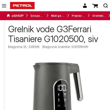
Gospodinjski aparati
Mali gospodinjski aparati
Priprava napitkov
Grelniki vode
Grelnik vode G3Ferrari
Tisaniere G1020500, siv
Blagovna št.: 338196
Blagovna znamka:
G3FERRARI