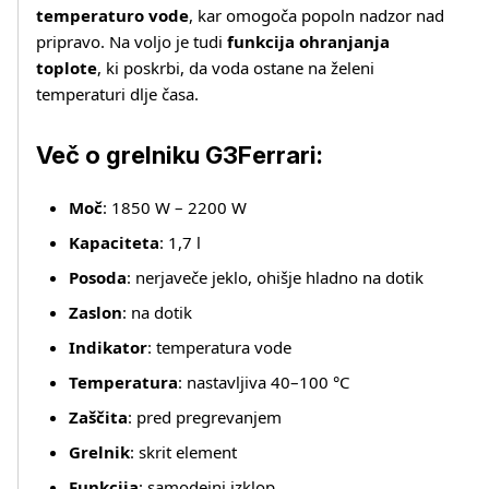
temperaturo vode
, kar omogoča popoln nadzor nad
Več o izdelku
pripravo. Na voljo je tudi
funkcija ohranjanja
toplote
, ki poskrbi, da voda ostane na želeni
temperaturi dlje časa.
Več o grelniku G3Ferrari:
Moč
: 1850 W – 2200 W
Kapaciteta
: 1,7 l
Posoda
: nerjaveče jeklo, ohišje hladno na dotik
Zaslon
: na dotik
Indikator
: temperatura vode
Temperatura
: nastavljiva 40–100 °C
Zaščita
: pred pregrevanjem
Grelnik
: skrit element
Funkcija
: samodejni izklop