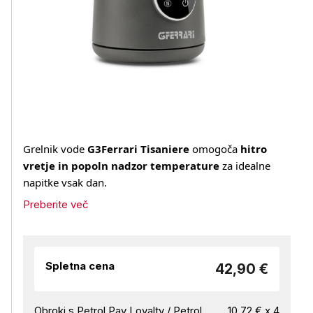
Grelnik vode
G3Ferrari Tisaniere
omogoča
hitro
vretje in popoln nadzor temperature
za idealne
napitke vsak dan.
Preberite več
Spletna cena
42,90 €
Obroki s Petrol Pay Loyalty / Petrol
10,72 € x 4