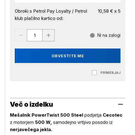
Obroki s Petrol Pay Loyalty / Petrol
10,58 € x 5
klub plačilno kartico od:
Ni na zalogi
OBVESTITE ME
PRIMERJAJ
Več o izdelku
Mešalnik PowerTwist 500 Steel
podjetja
Cecotec
z motorjem
500 W,
samodejno vrtljivo posodo iz
nerjavečega jekla.