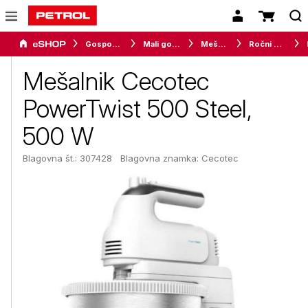
Gospodinjski aparati
Mali gospodinjski aparati
Mešalniki
Ročni mešalniki
Mešalnik Cecotec
PowerTwist 500 Steel,
500 W
Blagovna št.: 307428
Blagovna znamka:
Cecotec