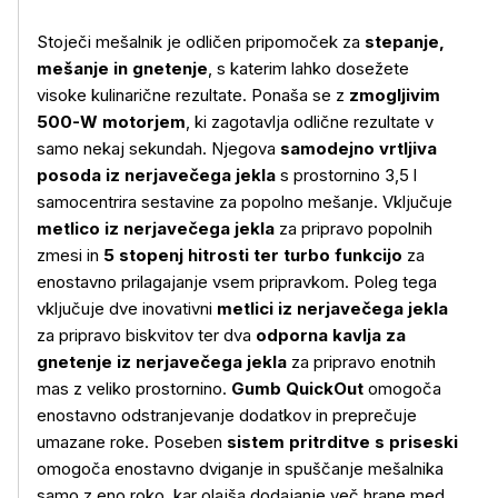
Stoječi mešalnik je odličen pripomoček za
stepanje,
mešanje in gnetenje
, s katerim lahko dosežete
visoke kulinarične rezultate. Ponaša se z
zmogljivim
500-W motorjem
, ki zagotavlja odlične rezultate v
samo nekaj sekundah. Njegova
samodejno vrtljiva
posoda iz nerjavečega jekla
s prostornino 3,5 l
samocentrira sestavine za popolno mešanje. Vključuje
metlico iz nerjavečega jekla
za pripravo popolnih
zmesi in
5 stopenj hitrosti ter turbo funkcijo
za
enostavno prilagajanje vsem pripravkom. Poleg tega
vključuje dve inovativni
metlici iz nerjavečega jekla
za pripravo biskvitov ter dva
odporna kavlja za
gnetenje iz nerjavečega jekla
za pripravo enotnih
mas z veliko prostornino.
Gumb QuickOut
omogoča
enostavno odstranjevanje dodatkov in preprečuje
umazane roke. Poseben
sistem pritrditve s priseski
omogoča enostavno dviganje in spuščanje mešalnika
samo z eno roko, kar olajša dodajanje več hrane med