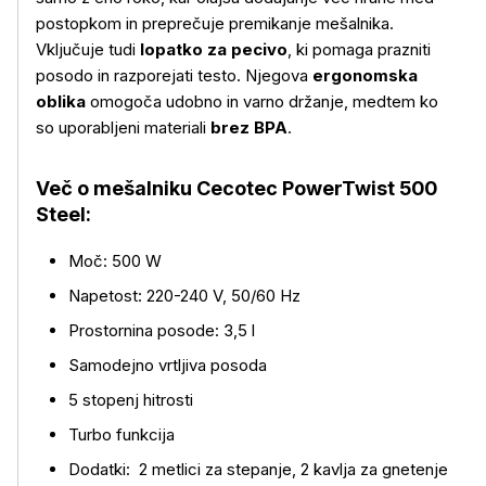
postopkom in preprečuje premikanje mešalnika.
Več o izdelku
Vključuje tudi
lopatko za pecivo
, ki pomaga prazniti
posodo in razporejati testo. Njegova
ergonomska
oblika
omogoča udobno in varno držanje, medtem ko
so uporabljeni materiali
brez BPA
.
Več o mešalniku Cecotec PowerTwist 500
Steel:
Moč: 500 W
Napetost: 220-240 V, 50/60 Hz
Prostornina posode: 3,5 l
Samodejno vrtljiva posoda
5 stopenj hitrosti
Turbo funkcija
Dodatki: 2 metlici za stepanje, 2 kavlja za gnetenje