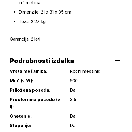
in 1 metlica.
Dimenzije: 21 x 31 x 35 cm
Teža: 2,27 kg
Garancija: 2 leti
Podrobnosti izdelka
Vrsta mešalnika:
Ročni mešalnik
Moč (v W):
500
Priložena posoda:
Da
Prostornina posode (v
3.5
Podrobnosti izdelka
l):
Gnetenje:
Da
Stepenje:
Da