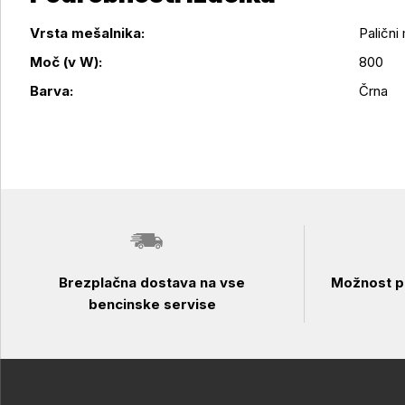
Vrsta mešalnika:
Palični
Podrobnosti izdelka
Moč (v W):
800
Barva:
Črna
Brezplačna dostava na vse
Možnost pl
bencinske servise