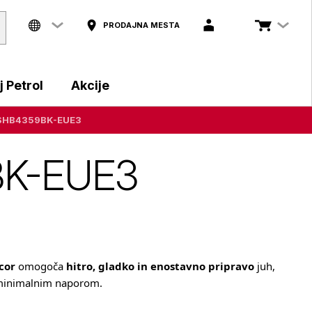
PRODAJNA MESTA
 Petrol
Akcije
r SHB4359BK-EUE3
9BK-EUE3
cor
omogoča
hitro, gladko in enostavno pripravo
juh,
 minimalnim naporom.