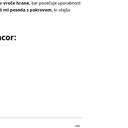
je
vroče hrane
, kar povečuje uporabnost
0 ml posoda s pokrovom
, ki olajša
cor: