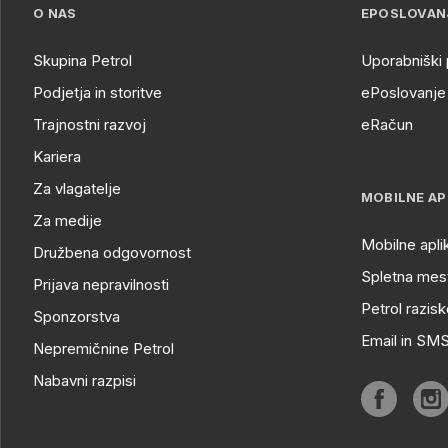
O NAS
EPOSLOVAN
Skupina Petrol
Uporabniški 
Podjetja in storitve
ePoslovanje 
Trajnostni razvoj
eRačun
Kariera
Za vlagatelje
MOBILNE AP
Za medije
Mobilne apli
Družbena odgovornost
Spletna mest
Prijava nepravilnosti
Petrol razisk
Sponzorstva
Email in SM
Nepremičnine Petrol
Nabavni razpisi