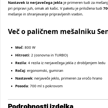
Nastavek iz nerjavečega jekla
je primeren tudi za mešan
pri pripravi juh, omak ali kašic. V paketu je priložena tudi
70
Več o izdelku
mešanje in shranjevanje pripravljenih vsebin.
Več o paličnem mešalniku Sen
Moč
: 800 W
Hitrosti
: 2 (osnovna in TURBO)
Rezila
: 4 rezila iz nerjavečega jekla z drobljenjem ledu
Ročaj
: ergonomski, gumiran
Nastavek
: nerjaveče jeklo, primeren za vročo hrano
Posoda
: 700 ml s pokrovom
Podrobnosti izdelka