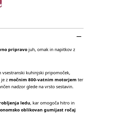
avno pripravo
juh, omak in napitkov z
n vsestranski kuhinjski pripomoček,
 je z
močnim 800‑vatnim motorjem
ter
nčen nadzor glede na vrsto sestavin.
robljenja ledu
, kar omogoča hitro in
onomsko oblikovan gumijast ročaj