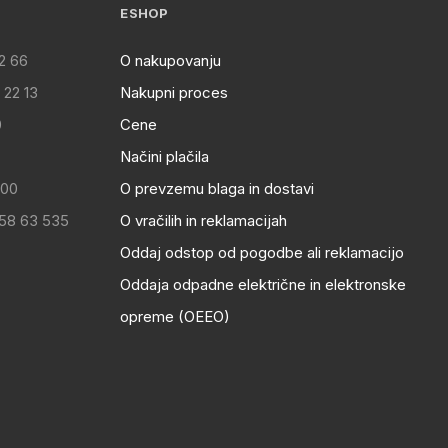
ESHOP
2 66
O nakupovanju
 22 13
Nakupni proces
0
Cene
Načini plačila
:00
O prevzemu blaga in dostavi
 58 63 535
O vračilih in reklamacijah
Oddaj odstop od pogodbe ali reklamacijo
Oddaja odpadne električne in elektronske
opreme (OEEO)