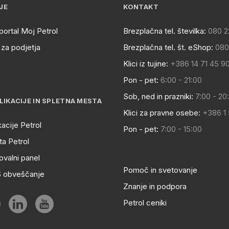
JE
KONTAKT
portal Moj Petrol
Brezplačna tel. številka:
080 2
za podjetja
Brezplačna tel. št. eShop:
080
Klici iz tujine:
+386 14 71 45 9
Pon - pet:
6:00 - 21:00
Sob, ned in prazniki:
7:00 - 20
LIKACIJE IN SPLETNA MESTA
Klici za pravne osebe:
+386 1
kacije Petrol
Pon - pet:
7:00 - 15:00
a Petrol
ovalni panel
Pomoč in svetovanje
S obveščanje
Znanje in podpora
Petrol ceniki