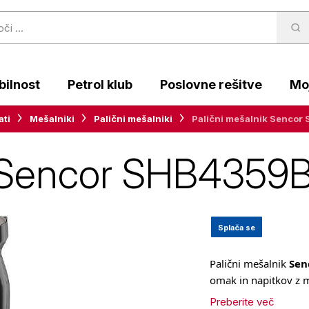
ilnost
Petrol klub
Poslovne rešitve
Moj
ati
Mešalniki
Palični mešalniki
Palični mešalnik Senco
ik Sencor SHB435
Splača se
Palični mešalnik
Sen
omak in napitkov z
Preberite več