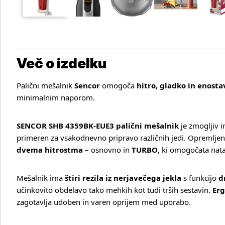
Več o izdelku
Palični mešalnik
Sencor
omogoča
hitro, gladko in enost
minimalnim naporom.
SENCOR SHB 4359BK‑EUE3 palični mešalnik
je zmogljiv i
primeren za vsakodnevno pripravo različnih jedi. Opremljen
dvema hitrostma
– osnovno in
TURBO
, ki omogočata nata
Mešalnik ima
štiri rezila iz nerjavečega jekla
s funkcijo
d
učinkovito obdelavo tako mehkih kot tudi trših sestavin.
Erg
zagotavlja udoben in varen oprijem med uporabo.