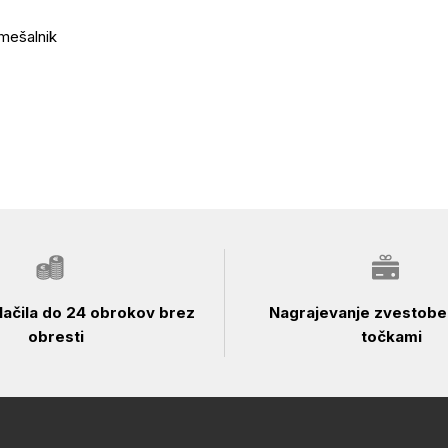
 mešalnik
ačila do 24 obrokov brez
Nagrajevanje zvestobe 
obresti
točkami