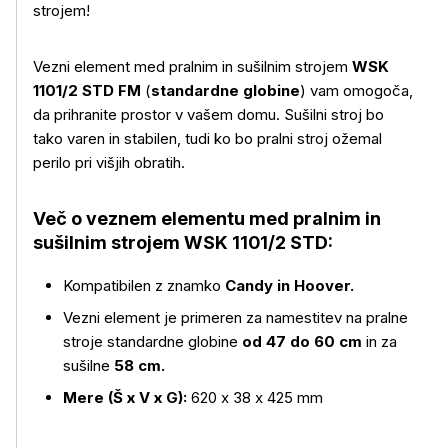
strojem!
Vezni element med pralnim in sušilnim strojem
WSK
1101/2 STD FM
(
standardne globine
) vam omogoča,
da prihranite prostor v vašem domu. Sušilni stroj bo
tako varen in stabilen, tudi ko bo pralni stroj ožemal
perilo pri višjih obratih.
Več o izdelku
Več o veznem elementu med pralnim in
sušilnim strojem WSK 1101/2 STD:
Kompatibilen z znamko
Candy in Hoover.
Vezni element je primeren za namestitev na pralne
stroje standardne globine
od 47 do 60 cm
in za
sušilne
58 cm.
Mere (Š x V x G):
620 x 38 x 425 mm