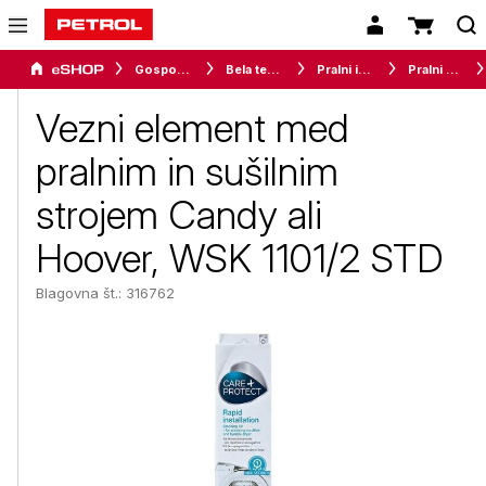
Gospodinjski aparati
Bela tehnika
Pralni in sušilni stroji
Pralni stroji
Vezni element med
pralnim in sušilnim
strojem Candy ali
Hoover, WSK 1101/2 STD
Blagovna št.: 316762