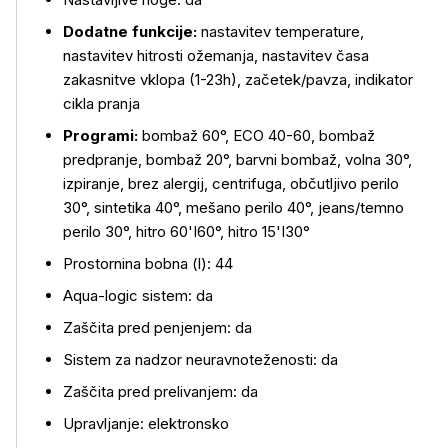
Dodatne funkcije:
nastavitev temperature,
nastavitev hitrosti ožemanja, nastavitev časa
zakasnitve vklopa (1-23h), začetek/pavza, indikator
cikla pranja
Programi:
bombaž 60°, ECO 40-60, bombaž
predpranje, bombaž 20°, barvni bombaž, volna 30°,
izpiranje, brez alergij, centrifuga, občutljivo perilo
30°, sintetika 40°, mešano perilo 40°, jeans/temno
perilo 30°, hitro 60'I60°, hitro 15'I30°
Prostornina bobna (l): 44
Aqua-logic sistem: da
Zaščita pred penjenjem: da
Sistem za nadzor neuravnoteženosti: da
Zaščita pred prelivanjem: da
Upravljanje: elektronsko