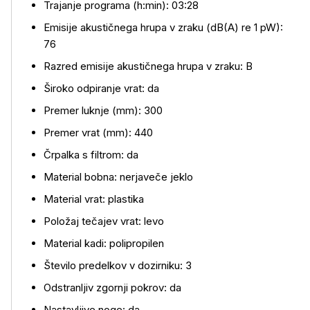
Trajanje programa (h:min): 03:28
Emisije akustičnega hrupa v zraku (dB(A) re 1 pW):
76
Razred emisije akustičnega hrupa v zraku: B
Široko odpiranje vrat: da
Premer luknje (mm): 300
Premer vrat (mm): 440
Črpalka s filtrom: da
Več o izdelku
Material bobna: nerjaveče jeklo
Material vrat: plastika
Položaj tečajev vrat: levo
Material kadi: polipropilen
Število predelkov v dozirniku: 3
Odstranljiv zgornji pokrov: da
Nastavljive noge: da