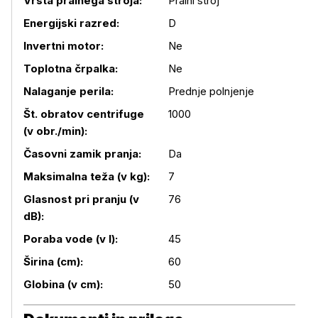
Vrsta pralnega stroja:
Pralni stroj
Energijski razred:
D
Invertni motor:
Ne
Toplotna črpalka:
Ne
Nalaganje perila:
Prednje polnjenje
Št. obratov centrifuge
1000
(v obr./min):
Podrobnosti izdelka
Časovni zamik pranja:
Da
Maksimalna teža (v kg):
7
Glasnost pri pranju (v
76
dB):
Poraba vode (v l):
45
Širina (cm):
60
Globina (v cm):
50