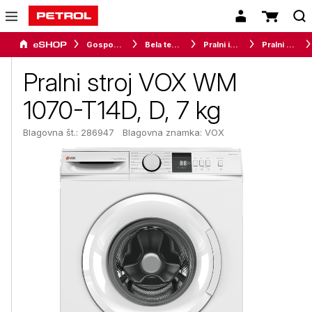
Gospodinjski aparati
Bela tehnika
Pralni in sušilni stroji
Pralni stroji
Pralni stroj VOX WM
1070-T14D, D, 7 kg
Blagovna št.: 286947
Blagovna znamka:
VOX